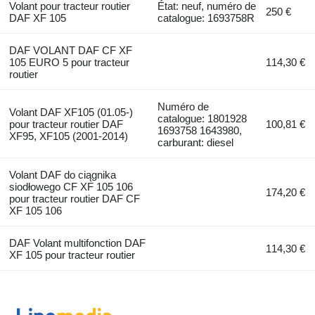
Volant pour tracteur routier
État: neuf, numéro de
250 €
DAF XF 105
catalogue: 1693758R
DAF VOLANT DAF CF XF
105 EURO 5 pour tracteur
114,30 €
routier
Numéro de
Volant DAF XF105 (01.05-)
catalogue: 1801928
pour tracteur routier DAF
100,81 €
1693758 1643980,
XF95, XF105 (2001-2014)
carburant: diesel
Volant DAF do ciągnika
siodłowego CF XF 105 106
174,20 €
pour tracteur routier DAF CF
XF 105 106
DAF Volant multifonction DAF
114,30 €
XF 105 pour tracteur routier