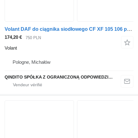
Volant DAF do ciągnika siodłowego CF XF 105 106 pour tracteur routier DAF CF XF 105 106
174,20 €
750 PLN
Volant
Pologne, Michałów
QINDITO SPÓŁKA Z OGRANICZONĄ ODPOWIEDZIALNOŚCIĄ