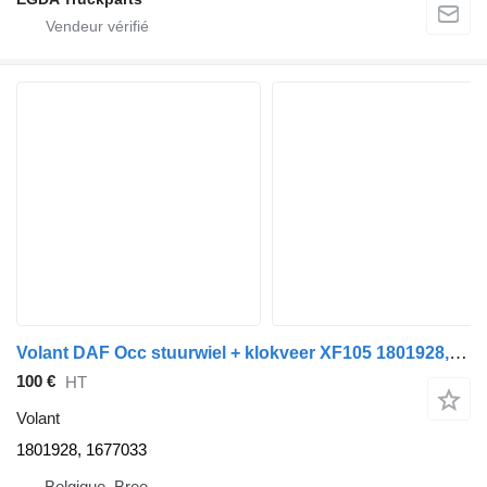
Volant DAF Occ stuurwiel + klokveer XF105 1801928, 1677033 pour tracteur routier
100 €
HT
Volant
1801928, 1677033
Belgique, Bree