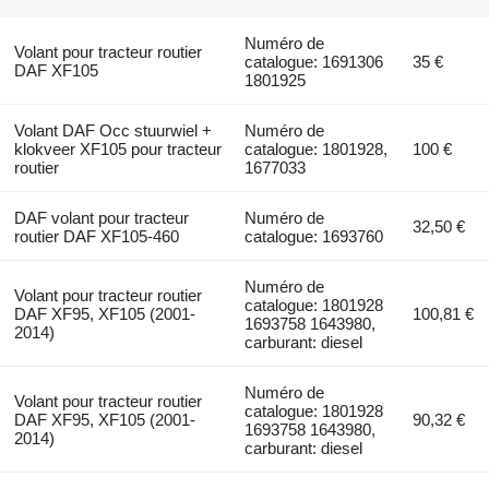
Numéro de
Volant pour tracteur routier
catalogue: 1691306
35 €
DAF XF105
1801925
Volant DAF Occ stuurwiel +
Numéro de
klokveer XF105 pour tracteur
catalogue: 1801928,
100 €
routier
1677033
DAF volant pour tracteur
Numéro de
32,50 €
routier DAF XF105-460
catalogue: 1693760
Numéro de
Volant pour tracteur routier
catalogue: 1801928
DAF XF95, XF105 (2001-
100,81 €
1693758 1643980,
2014)
carburant: diesel
Numéro de
Volant pour tracteur routier
catalogue: 1801928
DAF XF95, XF105 (2001-
90,32 €
1693758 1643980,
2014)
carburant: diesel