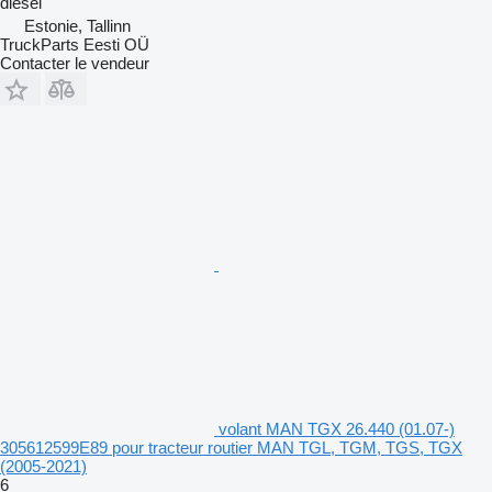
diesel
Estonie, Tallinn
TruckParts Eesti OÜ
Contacter le vendeur
volant MAN TGX 26.440 (01.07-)
305612599E89 pour tracteur routier MAN TGL, TGM, TGS, TGX
(2005-2021)
6