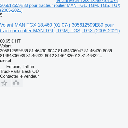
volant MAN TGX 18.460 (01.07-)
305612599E89 pour tracteur routier MAN TGL, TGM, TGS, TGX
(2005-2021)
5
Volant MAN TGX 18.460 (01.07-) 305612599E89 pour
tracteur routier MAN TGL, TGM, TGS, TGX (2005-2021)
80,65 €
HT
Volant
305612599E89 81.46430-6047 81464306047 81.46430-6039
81464306039 81.46432-6012 81464326012 81.46432...
diesel
Estonie, Tallinn
TruckParts Eesti OÜ
Contacter le vendeur