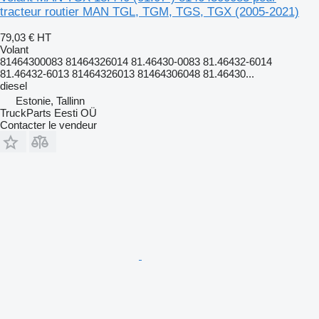
tracteur routier MAN TGL, TGM, TGS, TGX (2005-2021)
79,03 €
HT
Volant
81464300083 81464326014 81.46430-0083 81.46432-6014
81.46432-6013 81464326013 81464306048 81.46430...
diesel
Estonie, Tallinn
TruckParts Eesti OÜ
Contacter le vendeur