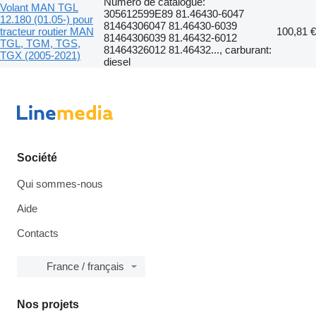
Numéro de catalogue:
Volant MAN TGL
305612599E89 81.46430-6047
12.180 (01.05-) pour
81464306047 81.46430-6039
tracteur routier MAN
100,81 €
81464306039 81.46432-6012
TGL, TGM, TGS,
81464326012 81.46432..., carburant:
TGX (2005-2021)
diesel
Société
Qui sommes-nous
Aide
Contacts
France / français
Nos projets