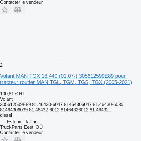
Contacter le vendeur
2
Volant MAN TGX 18.440 (01.07-) 305612599E89 pour
tracteur routier MAN TGL, TGM, TGS, TGX (2005-2021)
100,81 €
HT
Volant
305612599E89 81.46430-6047 81464306047 81.46430-6039
81464306039 81.46432-6012 81464326012 81.46432...
diesel
Estonie, Tallinn
TruckParts Eesti OÜ
Contacter le vendeur