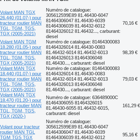
Numéro de catalogue:
Volant MAN TGX
305612599E89 81.46430-6047
26.440 (01.07-) pour
81464306047 81.46430-6039
tracteur routier MAN
70,16 €
81464306039 81.46432-6012
TGL, TGM, TGS,
81464326012 81.46432..., carburant:
TGX (2005-2021)
diesel
Volant MAN TGM
Numéro de catalogue: 81464300083
18.280 (01.05-) pour
81464326014 81.46430-0083
tracteur routier MAN
81.46432-6014 81.46432-6013
98,39 €
TGL, TGM, TGS,
81464326013 81464306048
TGX (2005-2021)
81.46430..., carburant: diesel
Volant MAN TGX
Numéro de catalogue: 81464300083
18.440 (01.07-) pour
81464326014 81.46430-0083
tracteur routier MAN
81.46432-6014 81.46432-6013
79,03 €
TGL, TGM, TGS,
81464326013 81464306048
TGX (2005-2021)
81.46430..., carburant: diesel
Volant MAN TGX
Numéro de catalogue: 636489000C
18.470 (01.20-) pour
81464306055 81464326015
tracteur routier MAN
161,29 €
81.46430-6055 81.46432-6015,
TGL, TGM, TGS,
carburant: diesel
TGX (2020-)
Numéro de catalogue:
Volant pour tracteur
305612599E89 81.46430-6047
routier MAN TGL
81464306047 81.46430-6039
95,16 €
TGM TGS TGX
81464306039 81.46432-6012