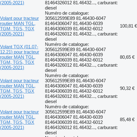
(2005-2021)
81464326012 81.46432..., carburant:
diesel
Numéro de catalogue:
Volant pour tracteur
305612599E89 81.46430-6047
routier MAN TGL,
81464306047 81.46430-6039
100,81 €
TGM, TGS, TGX
81464306039 81.46432-6012
(2005-2021)
81464326012 81.46432..., carburant:
diesel
Numéro de catalogue:
Volant TGX (01.07-
305612599E89 81.46430-6047
12.21) pour tracteur
81464306047 81.46430-6039
routier MAN TGL,
80,65 €
81464306039 81.46432-6012
TGM, TGS, TGX
81464326012 81.46432..., carburant:
(2005-2021)
diesel
Numéro de catalogue:
Volant pour tracteur
305612599E89 81.46430-6047
routier MAN TGL,
81464306047 81.46430-6039
90,32 €
TGM, TGS, TGX
81464306039 81.46432-6012
(2005-2021)
81464326012 81.46432..., carburant:
diesel
Numéro de catalogue:
Volant pour tracteur
305612599E89 81.46430-6047
routier MAN TGL,
81464306047 81.46430-6039
85,48 €
TGM, TGS, TGX
81464306039 81.46432-6012
(2005-2021)
81464326012 81.46432..., carburant:
diesel