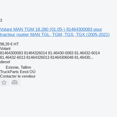
3
Volant MAN TGM 18.280 (01.05-) 81464300083 pour
tracteur routier MAN TGL, TGM, TGS, TGX (2005-2021)
98,39 €
HT
Volant
81464300083 81464326014 81.46430-0083 81.46432-6014
81.46432-6013 81464326013 81464306048 81.46430...
diesel
Estonie, Tallinn
TruckParts Eesti OÜ
Contacter le vendeur