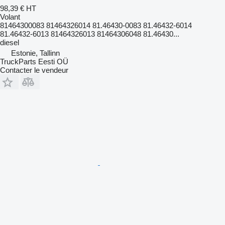
98,39 €
HT
Volant
81464300083 81464326014 81.46430-0083 81.46432-6014
81.46432-6013 81464326013 81464306048 81.46430...
diesel
Estonie, Tallinn
TruckParts Eesti OÜ
Contacter le vendeur