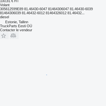
100,81 €
HT
Volant
305612599E89 81.46430-6047 81464306047 81.46430-6039
81464306039 81.46432-6012 81464326012 81.46432...
diesel
Estonie, Tallinn
TruckParts Eesti OÜ
Contacter le vendeur