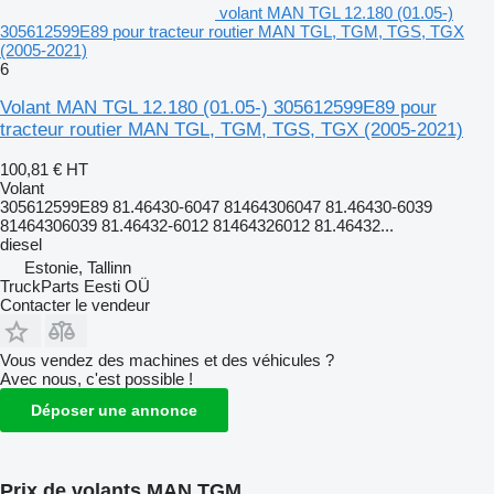
volant MAN TGL 12.180 (01.05-)
305612599E89 pour tracteur routier MAN TGL, TGM, TGS, TGX
(2005-2021)
6
Volant MAN TGL 12.180 (01.05-) 305612599E89 pour
tracteur routier MAN TGL, TGM, TGS, TGX (2005-2021)
100,81 €
HT
Volant
305612599E89 81.46430-6047 81464306047 81.46430-6039
81464306039 81.46432-6012 81464326012 81.46432...
diesel
Estonie, Tallinn
TruckParts Eesti OÜ
Contacter le vendeur
Vous vendez des machines et des véhicules ?
Avec nous, c'est possible !
Déposer une annonce
Prix de volants MAN TGM