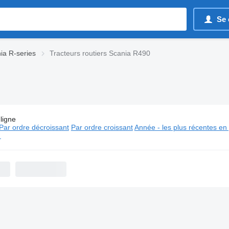
Se 
ia R-series
Tracteurs routiers Scania R490
ligne
s:
Tracteurs routiers Scania R490
Par ordre décroissant
Par ordre croissant
Année - les plus récentes en
⬈