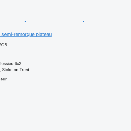
 semi-remorque plateau
 £GB
l'essieu
6x2
 Stoke on Trent
deur