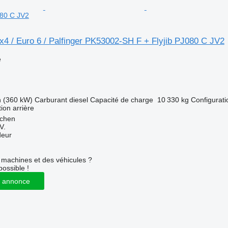
080 C JV2
4 / Euro 6 / Palfinger PK53002-SH F + Flyjib PJ080 C JV2
e
h (360 kW)
Carburant
diesel
Capacité de charge
10 330 kg
Configurati
tion arrière
jchen
V.
deur
machines et des véhicules ?
possible !
 annonce