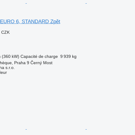
, EURO 6, STANDARD Zpět
0 CZK
h (360 kW)
Capacité de charge
9 939 kg
chèque, Praha 9 Černý Most
a s.r.o.
deur