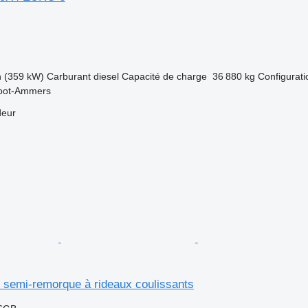
h (359 kW)
Carburant
diesel
Capacité de charge
36 880 kg
Configurati
root-Ammers
deur
 semi-remorque à rideaux coulissants