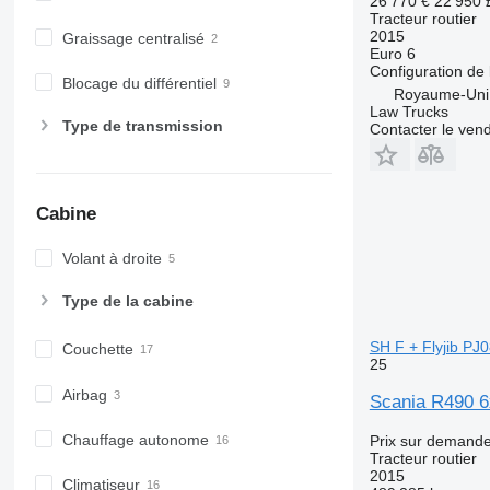
26 770 €
22 950
Tracteur routier
2015
Graissage centralisé
Euro 6
Configuration de 
Blocage du différentiel
Royaume-Uni,
Law Trucks
Type de transmission
Contacter le ven
Cabine
Volant à droite
Type de la cabine
SH F + Flyjib PJ
Couchette
25
Airbag
Scania R490 6x
Chauffage autonome
Prix sur demand
Tracteur routier
2015
Climatiseur