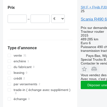
Allemagne
R470
SH F + Flyjib PJ
Prix
Royaume-Uni
R480
25
République tchèque
R490
Scania R490 6x
–
Pologne
R500
Estonie
R520
Prix sur demand
Tracteur routier
Roumanie
R530
2015
Lituanie
R540
489 285 km
Euro 6
tout afficher
R560
Puissance
490 c
Type d'annonce
R580
transmission
trac
R590
vente
Pays-Bas, Wi
Special Trucks B.
R620
enchère
Contacter le ven
R650
du fabricant
R660
leasing
Vous vendez des 
R730
crédit
Avec nous, c'est 
par versements
Déposer une
trade-in ( échange avec supplément )
échange