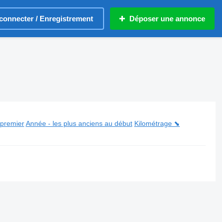
connecter / Enregistrement
Déposer une annonce
 premier
Année - les plus anciens au début
Kilométrage ⬊