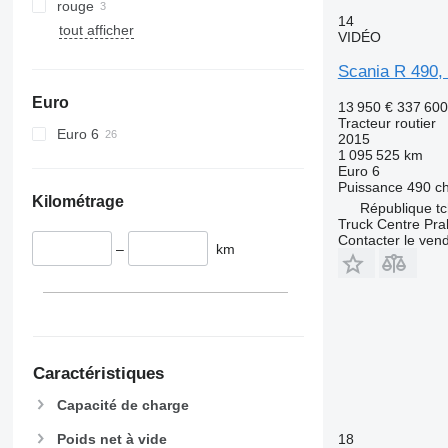
rouge
14
tout afficher
VIDÉO
Scania R 490
Euro
13 950 €
337 60
Tracteur routier
Euro 6
2015
1 095 525 km
Euro 6
Puissance
490 c
Kilométrage
République t
Truck Centre Prah
Contacter le ven
–
km
Caractéristiques
Capacité de charge
18
Poids net à vide