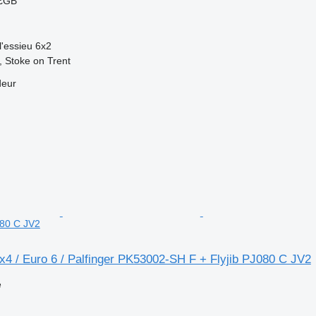
 £GB
l'essieu
6x2
 Stoke on Trent
deur
080 C JV2
4 / Euro 6 / Palfinger PK53002-SH F + Flyjib PJ080 C JV2
e