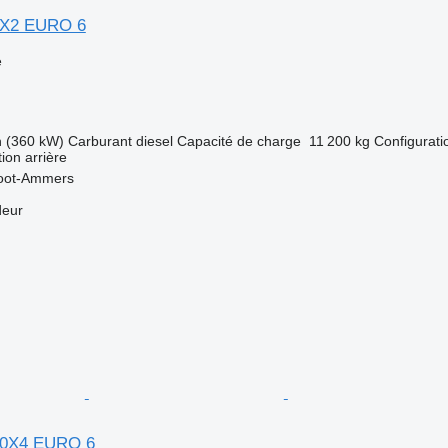
4X2 EURO 6
e
h (360 kW)
Carburant
diesel
Capacité de charge
11 200 kg
Configurati
tion arrière
root-Ammers
deur
10X4 EURO 6