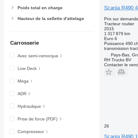
Scania R490 
Poids total en charge
Hauteur de la sellette d'attelage
Prix sur demand
Tracteur routier
2015
1 317 879 km
Euro 6
Carrosserie
Puissance
490 c
transmission
trac
Pays-Bas, G
Avec semi-remorque
RH Trucks BV
Contacter le ven
Low Deck
Mega
ADR
Hydraulique
Prise de force (PDF)
26
Compresseur
Scania R490 