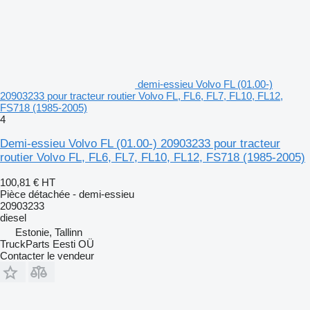
demi-essieu Volvo FL (01.00-)
20903233 pour tracteur routier Volvo FL, FL6, FL7, FL10, FL12,
FS718 (1985-2005)
4
Demi-essieu Volvo FL (01.00-) 20903233 pour tracteur
routier Volvo FL, FL6, FL7, FL10, FL12, FS718 (1985-2005)
100,81 €
HT
Pièce détachée - demi-essieu
20903233
diesel
Estonie, Tallinn
TruckParts Eesti OÜ
Contacter le vendeur