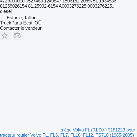
4729000010 0527488 1240847 1506152 2089751 1934986
81259026154 81.25902-6154 A0003276225 0003276225...
diesel
Estonie, Tallinn
TruckParts Eesti OÜ
Contacter le vendeur
siège Volvo FL (01.00-) 3181223 pour
tracteur routier Volvo FL, FL6, FL7, FL10, FL12, FS718 (1985-2005)