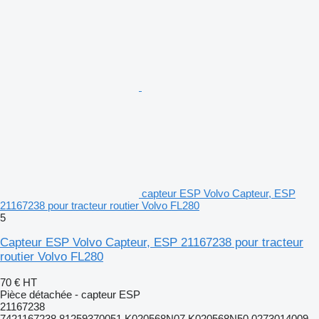
capteur ESP Volvo Capteur, ESP
21167238 pour tracteur routier Volvo FL280
5
Capteur ESP Volvo Capteur, ESP 21167238 pour tracteur
routier Volvo FL280
70 €
HT
Pièce détachée - capteur ESP
21167238
7421167238,81259370051,K020568N07,K020568N50,0273014009