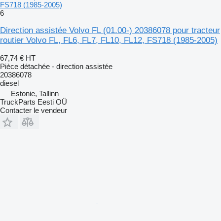
FS718 (1985-2005)
6
Direction assistée Volvo FL (01.00-) 20386078 pour tracteur
routier Volvo FL, FL6, FL7, FL10, FL12, FS718 (1985-2005)
67,74 €
HT
Pièce détachée - direction assistée
20386078
diesel
Estonie, Tallinn
TruckParts Eesti OÜ
Contacter le vendeur