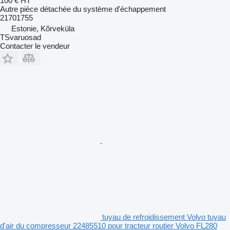
100 €
HT
Autre pièce détachée du système d'échappement
21701755
Estonie, Kõrveküla
TSvaruosad
Contacter le vendeur
tuyau de refroidissement Volvo tuyau
d'air du compresseur 22485510 pour tracteur routier Volvo FL280