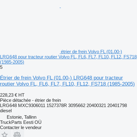
étrier de frein Volvo FL (01.00-)
LRG648 pour tracteur routier Volvo FL, FL6, FL7, FL10, FL12, FS718
(1985-2005)
5
Étrier de frein Volvo FL (01.00-) LRG648 pour tracteur
routier Volvo FL, FL6, FL7, FL10, FL12, FS718 (1985-2005)
228,23 €
HT
Pièce détachée - étrier de frein
LRG648 MXC9306011 1527378R 3095662 20400321 20401798
diesel
Estonie, Tallinn
TruckParts Eesti OÜ
Contacter le vendeur