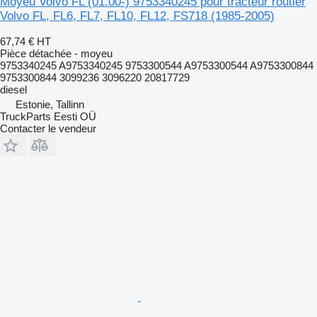
Moyeu Volvo FL (01.00-) 9753340245 pour tracteur routier
Volvo FL, FL6, FL7, FL10, FL12, FS718 (1985-2005)
67,74 €
HT
Pièce détachée - moyeu
9753340245 A9753340245 9753300544 A9753300544 A9753300844
9753300844 3099236 3096220 20817729
diesel
Estonie, Tallinn
TruckParts Eesti OÜ
Contacter le vendeur