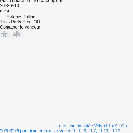
Pièce détachée - visco-coupleur
20386510
diesel
Estonie, Tallinn
TruckParts Eesti OÜ
Contacter le vendeur
direction assistée Volvo FL (01.00-)
20386078 pour tracteur routier Volvo FL, FL6, FL7, FL10, FL12,