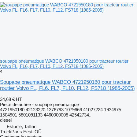
soupape pneumatique WABCO 4721950180 pour tracteur routier
Volvo FL, FL6, FL7, FL10, FL12, FS718 (1985-2005)
4
Soupape pneumatique WABCO 4721950180 pour tracteur
routier Volvo FL, FL6, FL7, FL10, FL12, FS718 (1985-2005)
34,68 €
HT
Pièce détachée - soupape pneumatique
4721950180 42123220 1376793 1079666 41027224 1934975
1504901 5801091133 4460000008 42542734...
diesel
Estonie, Tallinn
TruckParts Eesti OÜ
Contacter le vendeur