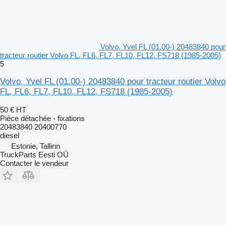
Volvo, Yvel FL (01.00-) 20483840 pour
tracteur routier Volvo FL, FL6, FL7, FL10, FL12, FS718 (1985-2005)
5
Volvo, Yvel FL (01.00-) 20483840 pour tracteur routier Volvo
FL, FL6, FL7, FL10, FL12, FS718 (1985-2005)
50 €
HT
Pièce détachée - fixations
20483840 20400770
diesel
Estonie, Tallinn
TruckParts Eesti OÜ
Contacter le vendeur