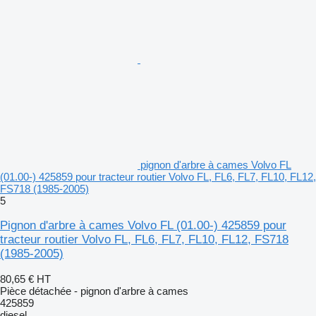
pignon d'arbre à cames Volvo FL
(01.00-) 425859 pour tracteur routier Volvo FL, FL6, FL7, FL10, FL12,
FS718 (1985-2005)
5
Pignon d'arbre à cames Volvo FL (01.00-) 425859 pour
tracteur routier Volvo FL, FL6, FL7, FL10, FL12, FS718
(1985-2005)
80,65 €
HT
Pièce détachée - pignon d'arbre à cames
425859
diesel