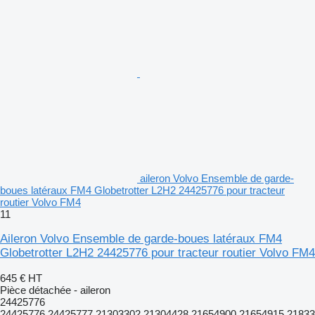
aileron Volvo Ensemble de garde-
boues latéraux FM4 Globetrotter L2H2 24425776 pour tracteur
routier Volvo FM4
11
Aileron Volvo Ensemble de garde-boues latéraux FM4
Globetrotter L2H2 24425776 pour tracteur routier Volvo FM4
645 €
HT
Pièce détachée - aileron
24425776
24425776,24425777,21303302,21304428,21654900,21654915,2183