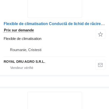
Flexible de climatisation Conductă de lichid de răcire pour camion Renault 7482542861 – țeavă dublă, cu coturi și etanșări, lungime aproximativă 45 cm
Prix sur demande
Flexible de climatisation
Roumanie, Cristesti
ROYAL DRU AGRO S.R.L.