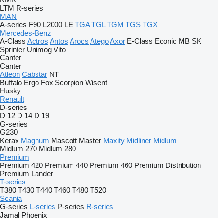
LTM
R-series
MAN
A-series
F90
L2000
LE
TGA
TGL
TGM
TGS
TGX
Mercedes-Benz
A-Class
Actros
Antos
Arocs
Atego
Axor
E-Class
Econic
MB
SK
Sprinter
Unimog
Vito
Canter
Canter
Atleon
Cabstar
NT
Buffalo
Ergo
Fox
Scorpion
Wisent
Husky
Renault
D-series
D 12
D 14
D 19
G-series
G230
Kerax
Magnum
Mascott
Master
Maxity
Midliner
Midlum
Midlum 270
Midlum 280
Premium
Premium 420
Premium 440
Premium 460
Premium Distribution
Premium Lander
T-series
T380
T430
T440
T460
T480
T520
Scania
G-series
L-series
P-series
R-series
Jamal
Phoenix