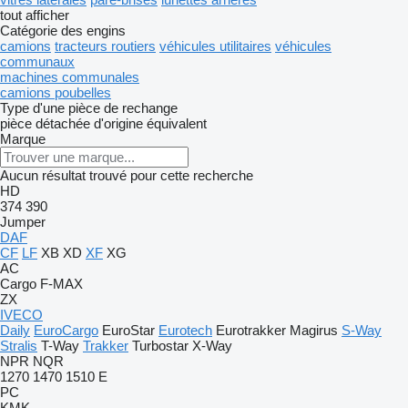
tout afficher
Catégorie des engins
camions
tracteurs routiers
véhicules utilitaires
véhicules
communaux
machines communales
camions poubelles
Type d'une pièce de rechange
pièce détachée d'origine
équivalent
Marque
Aucun résultat trouvé pour cette recherche
HD
374
390
Jumper
DAF
CF
LF
XB
XD
XF
XG
AC
Cargo
F-MAX
ZX
IVECO
Daily
EuroCargo
EuroStar
Eurotech
Eurotrakker
Magirus
S-Way
Stralis
T-Way
Trakker
Turbostar
X-Way
NPR
NQR
1270
1470
1510 E
PC
KMK