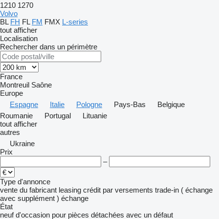
1210
1270
Volvo
BL
FH
FL
FM
FMX
L-series
tout afficher
Localisation
Rechercher dans un périmètre
France
Montreuil
Saône
Europe
Espagne
Italie
Pologne
Pays-Bas
Belgique
Roumanie
Portugal
Lituanie
tout afficher
autres
Ukraine
Prix
–
Type d'annonce
vente
du fabricant
leasing
crédit
par versements
trade-in ( échange
avec supplément )
échange
État
neuf
d'occasion
pour pièces détachées
avec un défaut