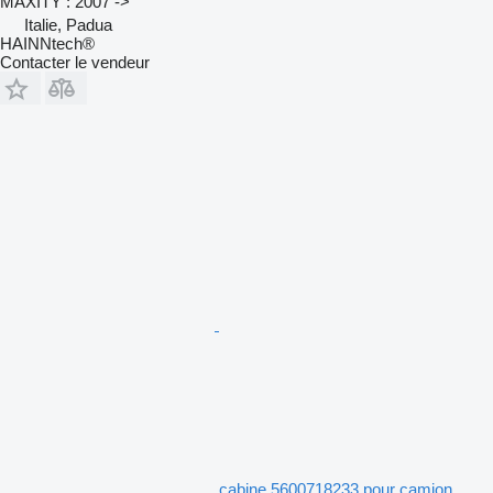
MAXITY : 2007 ->
Italie, Padua
HAINNtech®
Contacter le vendeur
cabine 5600718233 pour camion