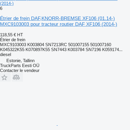
(2014-)
6
Étrier de frein DAF,KNORR-BREMSE XF106 (01.14-)
MXC9103003 pour tracteur routier DAF XF106 (2014-)
118,55 €
HT
Étrier de frein
MXC9103003 K003804 SN7213RC 501007155 501007160
K045322K55 K070897K55 SN7443 K003784 SN7196 K059174...
diesel
Estonie, Tallinn
TruckParts Eesti OÜ
Contacter le vendeur