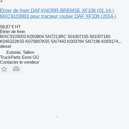
3
Étrier de frein DAF,KNORR-BREMSE XF106 (01.14-)
MXC9103003 pour tracteur routier DAF XF106 (2014-)
58,87 €
HT
Étrier de frein
MXC9103003 K003804 SN7213RC 501007155 501007160
K045322K55 K070897K55 SN7443 K003784 SN7196 K059174...
diesel
Estonie, Tallinn
TruckParts Eesti OÜ
Contacter le vendeur