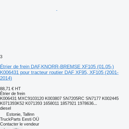
3
Étrier de frein DAF,KNORR-BREMSE XF105 (01.05-)
K006431 pour tracteur routier DAF XF95, XF105 (2001-
2014)
88,71 €
HT
Étrier de frein
K006431 MXC9103120 K003807 SN7205RC SN7177 K002445
K071393K52 K071393 1658011 1857921 1978636...
diesel
Estonie, Tallinn
TruckParts Eesti OÜ
Contacter le vendeur