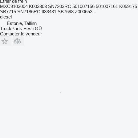
Étrier de frein
MXC9103004 K003803 SN7203RC 501007156 501007161 K059175
SB7715 SN7186RC II33431 SB7698 Z000653...
diesel
Estonie, Tallinn
TruckParts Eesti OÜ
Contacter le vendeur