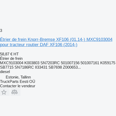
3
Étrier de frein Knorr-Bremse XF106 (01.14-) MXC9103004
pour tracteur routier DAF XF106 (2014-)
58,87 €
HT
Étrier de frein
MXC9103004 K003803 SN7203RC 501007156 501007161 K059175
SB7715 SN7186RC II33431 SB7698 Z000653...
diesel
Estonie, Tallinn
TruckParts Eesti OÜ
Contacter le vendeur