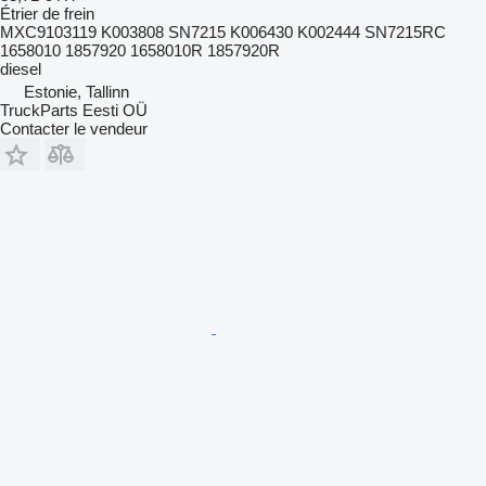
Étrier de frein
MXC9103119 K003808 SN7215 K006430 K002444 SN7215RC
1658010 1857920 1658010R 1857920R
diesel
Estonie, Tallinn
TruckParts Eesti OÜ
Contacter le vendeur