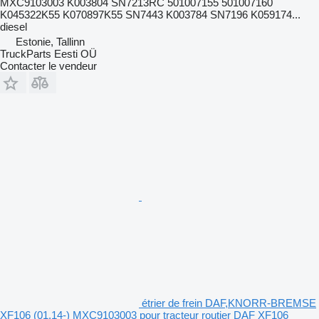
MXC9103003 K003804 SN7213RC 501007155 501007160
K045322K55 K070897K55 SN7443 K003784 SN7196 K059174...
diesel
Estonie, Tallinn
TruckParts Eesti OÜ
Contacter le vendeur
étrier de frein DAF,KNORR-BREMSE
XF106 (01.14-) MXC9103003 pour tracteur routier DAF XF106