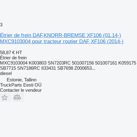
3
Étrier de frein DAF,KNORR-BREMSE XF106 (01.14-)
MXC9103004 pour tracteur routier DAF XF106 (2014-)
58,87 €
HT
Étrier de frein
MXC9103004 K003803 SN7203RC 501007156 501007161 K059175
SB7715 SN7186RC II33431 SB7698 Z000653...
diesel
Estonie, Tallinn
TruckParts Eesti OÜ
Contacter le vendeur