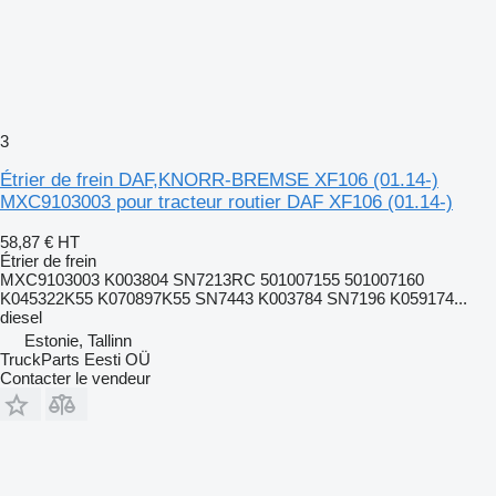
3
Étrier de frein DAF,KNORR-BREMSE XF106 (01.14-)
MXC9103003 pour tracteur routier DAF XF106 (01.14-)
58,87 €
HT
Étrier de frein
MXC9103003 K003804 SN7213RC 501007155 501007160
K045322K55 K070897K55 SN7443 K003784 SN7196 K059174...
diesel
Estonie, Tallinn
TruckParts Eesti OÜ
Contacter le vendeur