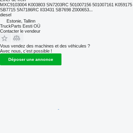
MXC9103004 K003803 SN7203RC 501007156 501007161 K059175
SB7715 SN7186RC II33431 SB7698 Z000653...
diesel
Estonie, Tallinn
TruckParts Eesti OÜ
Contacter le vendeur
Vous vendez des machines et des véhicules ?
Avec nous, c'est possible !
Déposer une annonce