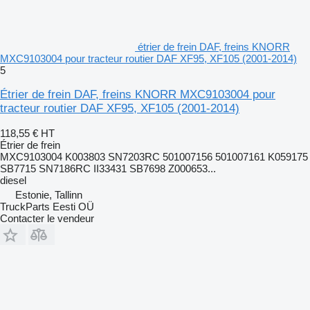
étrier de frein DAF, freins KNORR
MXC9103004 pour tracteur routier DAF XF95, XF105 (2001-2014)
5
Étrier de frein DAF, freins KNORR MXC9103004 pour
tracteur routier DAF XF95, XF105 (2001-2014)
118,55 €
HT
Étrier de frein
MXC9103004 K003803 SN7203RC 501007156 501007161 K059175
SB7715 SN7186RC II33431 SB7698 Z000653...
diesel
Estonie, Tallinn
TruckParts Eesti OÜ
Contacter le vendeur