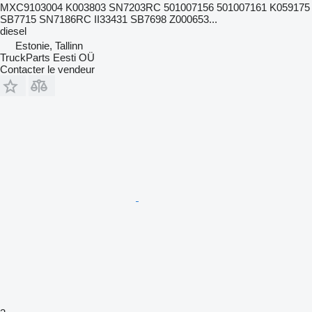
MXC9103004 K003803 SN7203RC 501007156 501007161 K059175
SB7715 SN7186RC II33431 SB7698 Z000653...
diesel
Estonie, Tallinn
TruckParts Eesti OÜ
Contacter le vendeur