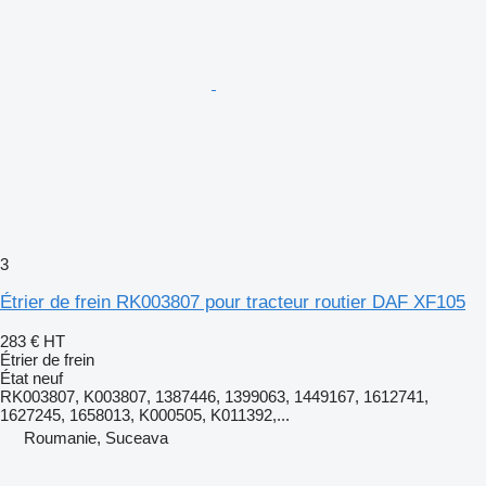
3
Étrier de frein RK003807 pour tracteur routier DAF XF105
283 €
HT
Étrier de frein
État
neuf
RK003807, K003807, 1387446, 1399063, 1449167, 1612741,
1627245, 1658013, K000505, K011392,...
Roumanie, Suceava