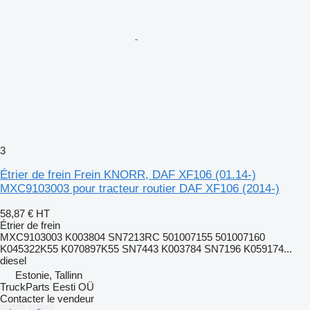
3
Étrier de frein Frein KNORR, DAF XF106 (01.14-)
MXC9103003 pour tracteur routier DAF XF106 (2014-)
58,87 €
HT
Étrier de frein
MXC9103003 K003804 SN7213RC 501007155 501007160
K045322K55 K070897K55 SN7443 K003784 SN7196 K059174...
diesel
Estonie, Tallinn
TruckParts Eesti OÜ
Contacter le vendeur