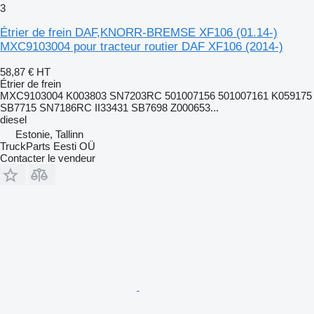
3
Étrier de frein DAF,KNORR-BREMSE XF106 (01.14-)
MXC9103004 pour tracteur routier DAF XF106 (2014-)
58,87 €
HT
Étrier de frein
MXC9103004 K003803 SN7203RC 501007156 501007161 K059175
SB7715 SN7186RC II33431 SB7698 Z000653...
diesel
Estonie, Tallinn
TruckParts Eesti OÜ
Contacter le vendeur