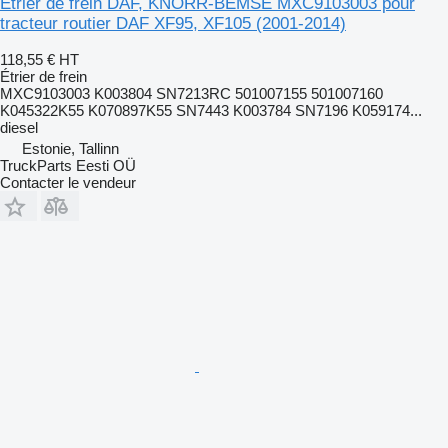
Étrier de frein DAF, KNORR-BEMSE MXC9103003 pour
tracteur routier DAF XF95, XF105 (2001-2014)
118,55 €
HT
Étrier de frein
MXC9103003 K003804 SN7213RC 501007155 501007160
K045322K55 K070897K55 SN7443 K003784 SN7196 K059174...
diesel
Estonie, Tallinn
TruckParts Eesti OÜ
Contacter le vendeur