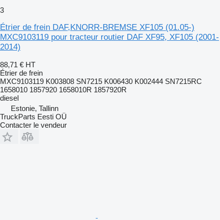
3
Étrier de frein DAF,KNORR-BREMSE XF105 (01.05-)
MXC9103119 pour tracteur routier DAF XF95, XF105 (2001-
2014)
88,71 €
HT
Étrier de frein
MXC9103119 K003808 SN7215 K006430 K002444 SN7215RC
1658010 1857920 1658010R 1857920R
diesel
Estonie, Tallinn
TruckParts Eesti OÜ
Contacter le vendeur