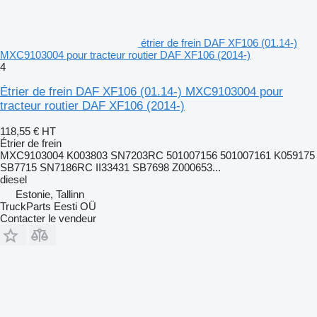
étrier de frein DAF XF106 (01.14-)
MXC9103004 pour tracteur routier DAF XF106 (2014-)
4
Étrier de frein DAF XF106 (01.14-) MXC9103004 pour
tracteur routier DAF XF106 (2014-)
118,55 €
HT
Étrier de frein
MXC9103004 K003803 SN7203RC 501007156 501007161 K059175
SB7715 SN7186RC II33431 SB7698 Z000653...
diesel
Estonie, Tallinn
TruckParts Eesti OÜ
Contacter le vendeur