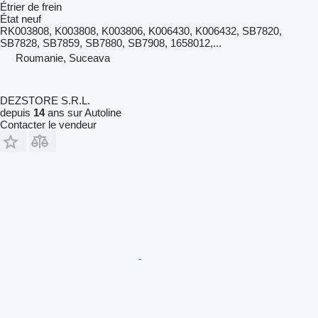
Étrier de frein
État
neuf
RK003808, K003808, K003806, K006430, K006432, SB7820,
SB7828, SB7859, SB7880, SB7908, 1658012,...
Roumanie, Suceava
DEZSTORE S.R.L.
depuis
14
ans sur Autoline
Contacter le vendeur