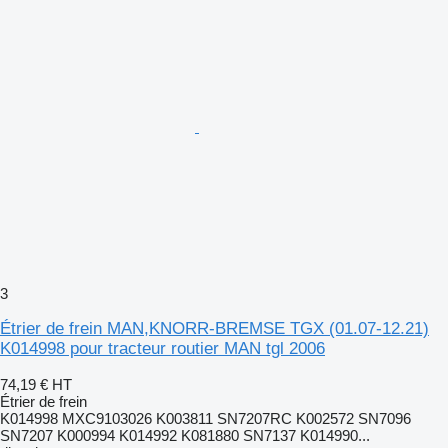
3
Étrier de frein MAN,KNORR-BREMSE TGX (01.07-12.21)
K014998 pour tracteur routier MAN tgl 2006
74,19 €
HT
Étrier de frein
K014998 MXC9103026 K003811 SN7207RC K002572 SN7096
SN7207 K000994 K014992 K081880 SN7137 K014990...