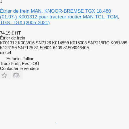
3
Étrier de frein MAN, KNOOR-BREMSE TGX 18.480
(01.07-) K001312 pour tracteur routier MAN TGL, TGM,
TGS, TGX (2005-2021)
74,19 €
HT
Étrier de frein
K001312 K003816 SN7126 K014999 K015003 SN7219RC K081889
K124199 SN7125 81.50804-6409 81508046409...
diesel
Estonie, Tallinn
TruckParts Eesti OÜ
Contacter le vendeur