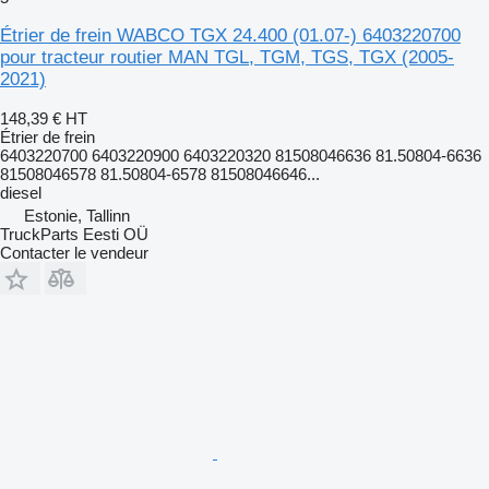
Étrier de frein WABCO TGX 24.400 (01.07-) 6403220700
pour tracteur routier MAN TGL, TGM, TGS, TGX (2005-
2021)
148,39 €
HT
Étrier de frein
6403220700 6403220900 6403220320 81508046636 81.50804-6636
81508046578 81.50804-6578 81508046646...
diesel
Estonie, Tallinn
TruckParts Eesti OÜ
Contacter le vendeur