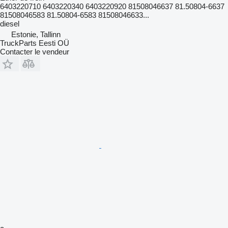
6403220710 6403220340 6403220920 81508046637 81.50804-6637
81508046583 81.50804-6583 81508046633...
diesel
Estonie, Tallinn
TruckParts Eesti OÜ
Contacter le vendeur