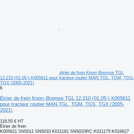
étrier de frein Knorr-Bremse TGL
12.210 (01.05-) K005611 pour tracteur routier MAN TGL, TGM, TGS,
TGX (2005-2021)
6
Étrier de frein Knorr-Bremse TGL 12.210 (01.05-) K005611
pour tracteur routier MAN TGL, TGM, TGS, TGX (2005-
2021)
118,55 €
HT
Étrier de frein
K005611 SN5011 SN5033 K011181 SN5033RC K011179 K016627