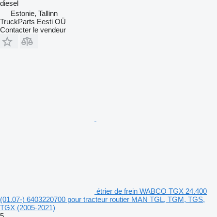
diesel
Estonie, Tallinn
TruckParts Eesti OÜ
Contacter le vendeur
étrier de frein WABCO TGX 24.400
(01.07-) 6403220700 pour tracteur routier MAN TGL, TGM, TGS,
TGX (2005-2021)
5