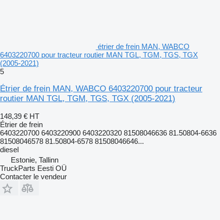
étrier de frein MAN, WABCO
6403220700 pour tracteur routier MAN TGL, TGM, TGS, TGX
(2005-2021)
5
Étrier de frein MAN, WABCO 6403220700 pour tracteur
routier MAN TGL, TGM, TGS, TGX (2005-2021)
148,39 €
HT
Étrier de frein
6403220700 6403220900 6403220320 81508046636 81.50804-6636
81508046578 81.50804-6578 81508046646...
diesel
Estonie, Tallinn
TruckParts Eesti OÜ
Contacter le vendeur