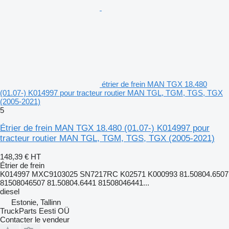
étrier de frein MAN TGX 18.480
(01.07-) K014997 pour tracteur routier MAN TGL, TGM, TGS, TGX
(2005-2021)
5
Étrier de frein MAN TGX 18.480 (01.07-) K014997 pour
tracteur routier MAN TGL, TGM, TGS, TGX (2005-2021)
148,39 €
HT
Étrier de frein
K014997 MXC9103025 SN7217RC K02571 K000993 81.50804.6507
81508046507 81.50804.6441 81508046441...
diesel
Estonie, Tallinn
TruckParts Eesti OÜ
Contacter le vendeur