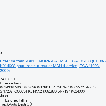
3
Étrier de frein MAN, KNORR-BREMSE TGA 18.430 (01.00-)
K014998 pour tracteur routier MAN 4-series, TGA (1993-
2009)
74,19 €
HT
Étrier de frein
K014998 MXC9103026 K003811 SN7207RC K002572 SN7096
SN7207 K000994 K014992 K081880 SN7137 K014990...
diesel
Estonie, Tallinn
TruckParts Eesti OÜ