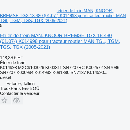
étrier de frein MAN, KNOOR-
BREMSE TGX 18.480 (01.07-) K014998 pour tracteur routier MAN
TGL, TGM, TGS, TGX (2005-2021)
5
Étrier de frein MAN, KNOOR-BREMSE TGX 18.480
(01.07-) K014998 pour tracteur routier MAN TGL, TGM,
TGS, TGX (2005-2021)
148,39 €
HT
Étrier de frein
K014998 MXC9103026 K003811 SN7207RC K002572 SN7096
SN7207 K000994 K014992 K081880 SN7137 K014990...
diesel
Estonie, Tallinn
TruckParts Eesti OÜ
Contacter le vendeur