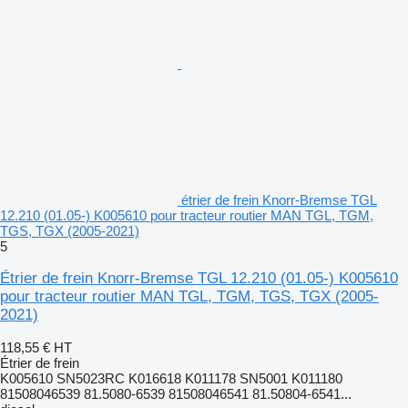
étrier de frein Knorr-Bremse TGL
12.210 (01.05-) K005610 pour tracteur routier MAN TGL, TGM,
TGS, TGX (2005-2021)
5
Étrier de frein Knorr-Bremse TGL 12.210 (01.05-) K005610
pour tracteur routier MAN TGL, TGM, TGS, TGX (2005-
2021)
118,55 €
HT
Étrier de frein
K005610 SN5023RC K016618 K011178 SN5001 K011180
81508046539 81.5080-6539 81508046541 81.50804-6541...