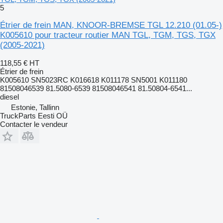
5
Étrier de frein MAN, KNOOR-BREMSE TGL 12.210 (01.05-)
K005610 pour tracteur routier MAN TGL, TGM, TGS, TGX
(2005-2021)
118,55 €
HT
Étrier de frein
K005610 SN5023RC K016618 K011178 SN5001 K011180
81508046539 81.5080-6539 81508046541 81.50804-6541...
diesel
Estonie, Tallinn
TruckParts Eesti OÜ
Contacter le vendeur