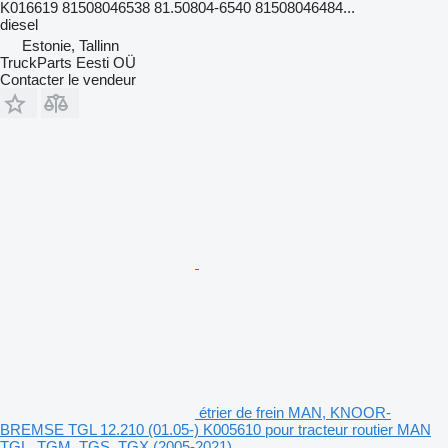
K016619 81508046538 81.50804-6540 81508046484...
diesel
Estonie, Tallinn
TruckParts Eesti OÜ
Contacter le vendeur
étrier de frein MAN, KNOOR-
BREMSE TGL 12.210 (01.05-) K005610 pour tracteur routier MAN
TGL, TGM, TGS, TGX (2005-2021)