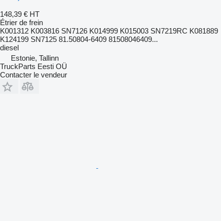
148,39 €
HT
Étrier de frein
K001312 K003816 SN7126 K014999 K015003 SN7219RC K081889
K124199 SN7125 81.50804-6409 81508046409...
diesel
Estonie, Tallinn
TruckParts Eesti OÜ
Contacter le vendeur