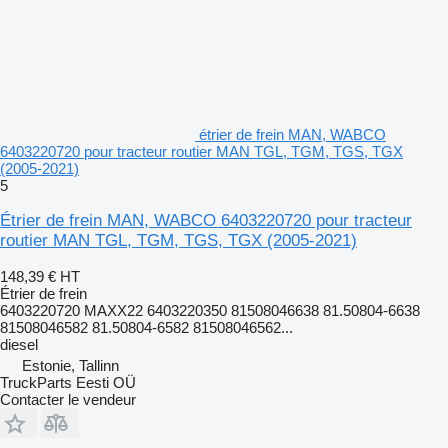
étrier de frein MAN, WABCO
6403220720 pour tracteur routier MAN TGL, TGM, TGS, TGX
(2005-2021)
5
Étrier de frein MAN, WABCO 6403220720 pour tracteur
routier MAN TGL, TGM, TGS, TGX (2005-2021)
148,39 €
HT
Étrier de frein
6403220720 MAXX22 6403220350 81508046638 81.50804-6638
81508046582 81.50804-6582 81508046562...
diesel
Estonie, Tallinn
TruckParts Eesti OÜ
Contacter le vendeur