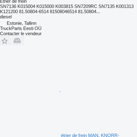
Étrier de frein
SN7136 K015004 K015000 K003815 SN7209RC SN7135 K001313
K121200 81.50804-6514 81508046514 81.50804...
diesel
Estonie, Tallinn
TruckParts Eesti OÜ
Contacter le vendeur
étrier de frein MAN, KNORR-