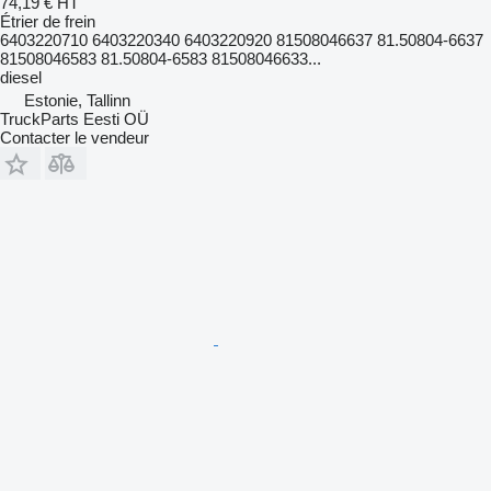
74,19 €
HT
Étrier de frein
6403220710 6403220340 6403220920 81508046637 81.50804-6637
81508046583 81.50804-6583 81508046633...
diesel
Estonie, Tallinn
TruckParts Eesti OÜ
Contacter le vendeur