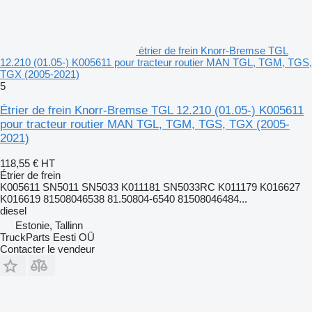
étrier de frein Knorr-Bremse TGL
12.210 (01.05-) K005611 pour tracteur routier MAN TGL, TGM, TGS,
TGX (2005-2021)
5
Étrier de frein Knorr-Bremse TGL 12.210 (01.05-) K005611
pour tracteur routier MAN TGL, TGM, TGS, TGX (2005-
2021)
118,55 €
HT
Étrier de frein
K005611 SN5011 SN5033 K011181 SN5033RC K011179 K016627
K016619 81508046538 81.50804-6540 81508046484...
diesel
Estonie, Tallinn
TruckParts Eesti OÜ
Contacter le vendeur