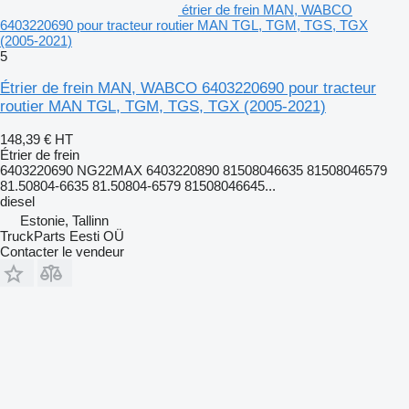
étrier de frein MAN, WABCO
6403220690 pour tracteur routier MAN TGL, TGM, TGS, TGX
(2005-2021)
5
Étrier de frein MAN, WABCO 6403220690 pour tracteur
routier MAN TGL, TGM, TGS, TGX (2005-2021)
148,39 €
HT
Étrier de frein
6403220690 NG22MAX 6403220890 81508046635 81508046579
81.50804-6635 81.50804-6579 81508046645...
diesel
Estonie, Tallinn
TruckParts Eesti OÜ
Contacter le vendeur