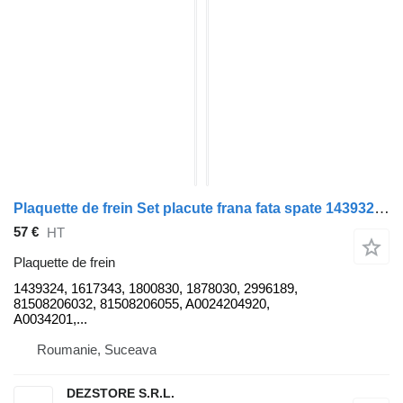
Plaquette de frein Set placute frana fata spate 1439324 pour tracteur routier DAF XF105
57 €
HT
Plaquette de frein
1439324, 1617343, 1800830, 1878030, 2996189,
81508206032, 81508206055, A0024204920,
A0034201,...
Roumanie, Suceava
DEZSTORE S.R.L.