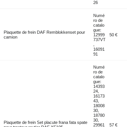
26
Numé
ro de
catalo
gue:
Plaquette de frein DAF Remblokkenset pour
12999
50 €
camion
737VT
,
16091
91
Numé
ro de
catalo
gue:
14393
24,
16173
43,
18008
30,
18780
30,
Plaquette de frein Set placute frana fata spate
29961
57 €