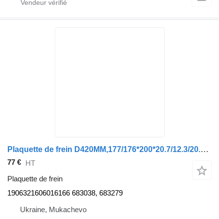
Plaquette de frein D420MM,177/176*200*20.7/12.3/20.8/17.2MM (1PEM) BERAL 1906321606016166 pour camion DAF F95 P->SBG220(11/89-)
77 €
HT
Plaquette de frein
1906321606016166 683038, 683279
Ukraine, Mukachevo