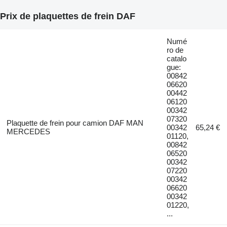
Prix de plaquettes de frein DAF
Numé
ro de
catalo
gue:
00842
06620
00442
06120
00342
07320
Plaquette de frein pour camion DAF MAN
00342
65,24 €
MERCEDES
01120,
00842
06520
00342
07220
00342
06620
00342
01220,
...