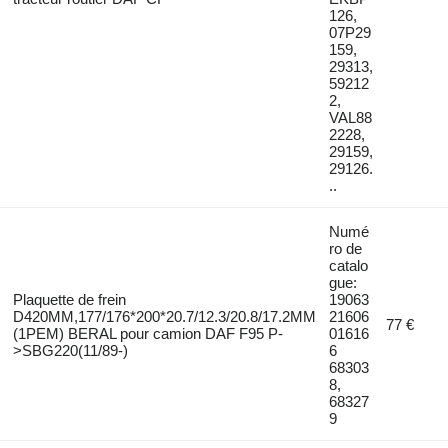
126,
07P29
159,
29313,
59212
2,
VAL88
2228,
29159,
29126.
..
Numé
ro de
catalo
gue:
Plaquette de frein
19063
D420ММ,177/176*200*20.7/12.3/20.8/17.2ММ
21606
77 €
(1PEM) BERAL pour camion DAF F95 P-
01616
>SBG220(11/89-)
6
68303
8,
68327
9