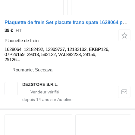
Plaquette de frein Set placute frana spate 1628064 pour tracteur routier DAF CF
39 €
HT
Plaquette de frein
1628064, 12182492, 12999737, 12182192, EKBP126,
07P29159, 29313, 592122, VAL882228, 29159,
29126...
Roumanie, Suceava
DEZSTORE S.R.L.
depuis
14
ans sur Autoline