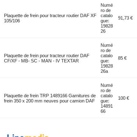
Numé
ro de
Plaquette de frein pour tracteur routier DAF XF
catalo
91,73 €
105/106
gue:
19828
26
Numé
ro de
Plaquette de frein pour tracteur routier DAF
catalo
85 €
CF/XF - MB- SC - MAN - IV TEXTAR
gue:
19828
26a
Numé
ro de
Plaquette de frein TRP 1489166 Garnitures de
catalo
100 €
frein 350 x 200 mm neuves pour camion DAF
gue:
14891
66