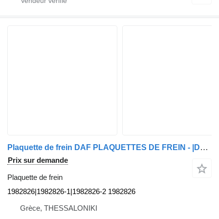
Plaquette de frein DAF PLAQUETTES DE FREIN - |DAF - PLAQUETTES DE FREIN - D'ORIGINE 1982826|1982826-1|1982826-2 pour camion DAF
Prix sur demande
Plaquette de frein
1982826|1982826-1|1982826-2 1982826
Grèce, THESSALONIKI