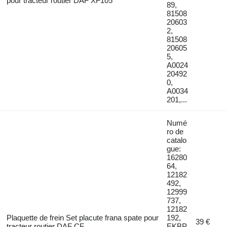
pour tracteur routier DAF XF105
89,
81508
20603
2,
81508
20605
5,
A0024
20492
0,
A0034
201,...
Numé
ro de
catalo
gue:
16280
64,
12182
492,
12999
737,
12182
Plaquette de frein Set placute frana spate pour
192,
39 €
tracteur routier DAF CF
EKBP