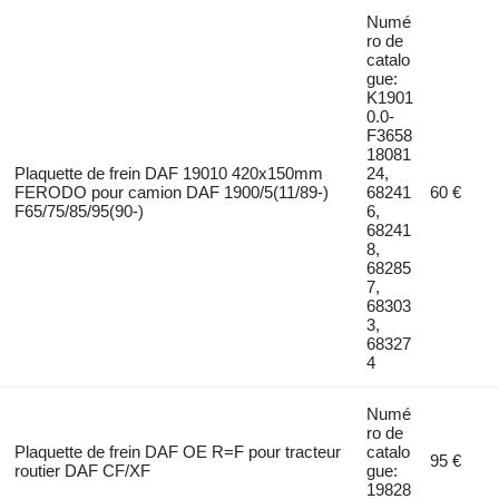
Numé
ro de
catalo
gue:
K1901
0.0-
F3658
18081
Plaquette de frein DAF 19010 420x150mm
24,
FERODO pour camion DAF 1900/5(11/89-)
68241
60 €
F65/75/85/95(90-)
6,
68241
8,
68285
7,
68303
3,
68327
4
Numé
ro de
Plaquette de frein DAF OE R=F pour tracteur
catalo
95 €
routier DAF CF/XF
gue:
19828