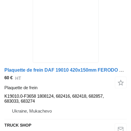
Plaquette de frein DAF 19010 420x150mm FERODO K19010.0-F3658 pour camion DAF 1900/5(11/89-) F65/75/85/95(90-)
60 €
HT
Plaquette de frein
K19010.0-F3658 1808124, 682416, 682418, 682857,
683033, 683274
Ukraine, Mukachevo
TRUCK SHOP