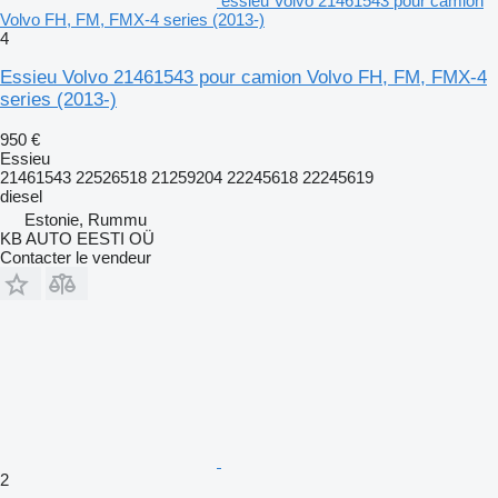
essieu Volvo 21461543 pour camion
Volvo FH, FM, FMX-4 series (2013-)
4
Essieu Volvo 21461543 pour camion Volvo FH, FM, FMX-4
series (2013-)
950 €
Essieu
21461543 22526518 21259204 22245618 22245619
diesel
Estonie, Rummu
KB AUTO EESTI OÜ
Contacter le vendeur
2