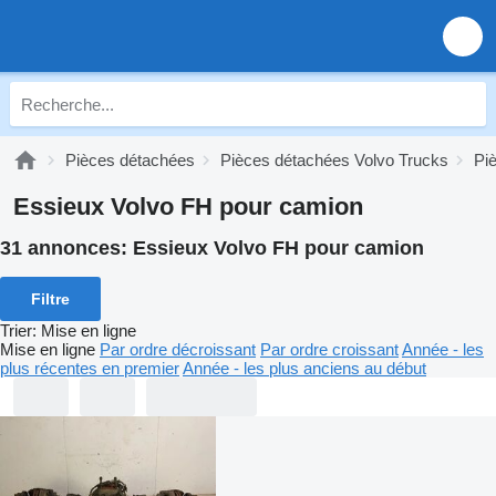
Pièces détachées
Pièces détachées Volvo Trucks
Pi
Essieux Volvo FH pour camion
31 annonces:
Essieux Volvo FH pour camion
Filtre
Trier
:
Mise en ligne
Mise en ligne
Par ordre décroissant
Par ordre croissant
Année - les
plus récentes en premier
Année - les plus anciens au début