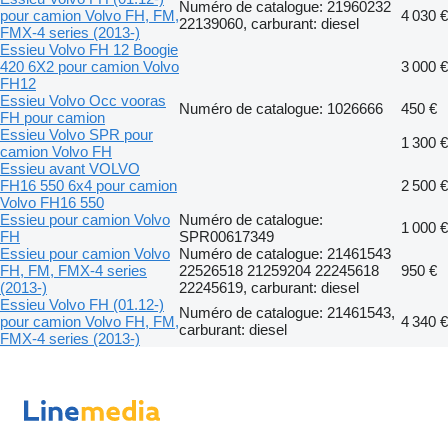
Numéro de catalogue: 21960232
pour camion Volvo FH, FM,
4 030 €
22139060, carburant: diesel
FMX-4 series (2013-)
Essieu Volvo FH 12 Boogie
420 6X2 pour camion Volvo
3 000 €
FH12
Essieu Volvo Occ vooras
Numéro de catalogue: 1026666
450 €
FH pour camion
Essieu Volvo SPR pour
1 300 €
camion Volvo FH
Essieu avant VOLVO
FH16 550 6x4 pour camion
2 500 €
Volvo FH16 550
Essieu pour camion Volvo
Numéro de catalogue:
1 000 €
FH
SPR00617349
Essieu pour camion Volvo
Numéro de catalogue: 21461543
FH, FM, FMX-4 series
22526518 21259204 22245618
950 €
(2013-)
22245619, carburant: diesel
Essieu Volvo FH (01.12-)
Numéro de catalogue: 21461543,
pour camion Volvo FH, FM,
4 340 €
carburant: diesel
FMX-4 series (2013-)