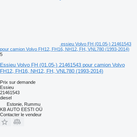
essieu Volvo FH (01.05-) 21461543
pour camion Volvo FH12, FH16, NH12, FH, VNL780 (1993-2014)
5
Essieu Volvo FH (01.05-) 21461543 pour camion Volvo
FH12, FH16, NH12, FH, VNL780 (1993-2014)
Prix sur demande
Essieu
21461543
diesel
Estonie, Rummu
KB AUTO EESTI OÜ
Contacter le vendeur