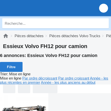
Pièces détachées
Pièces détachées Volvo Trucks
Pi
Essieux Volvo FH12 pour camion
6 annonces:
Essieux Volvo FH12 pour camion
Filtre
Trier
:
Mise en ligne
Mise en ligne
Par ordre décroissant
Par ordre croissant
Année - les
plus récentes en premier
Année - les plus anciens au début