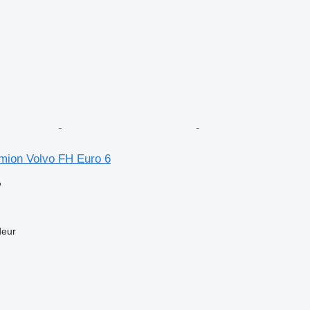
amion Volvo FH Euro 6
e
deur