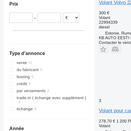
Volant Volvo 
Prix
Espagne
Pays-Bas
300 €
Volant
–
Danemark
22994339
Pologne
diesel
Estonie, Ru
Italie
KB AUTO EESTI
Contacter le ven
Type d'annonce
vente
du fabricant
leasing
crédit
par versements
trade-in ( échange avec supplément )
3
échange
Volant pour c
278,70 €
1 200 
Volant
Année