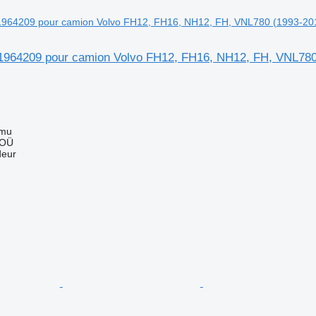
21964209 pour camion Volvo FH12, FH16, NH12, FH, VNL780
mmu
 OÜ
deur