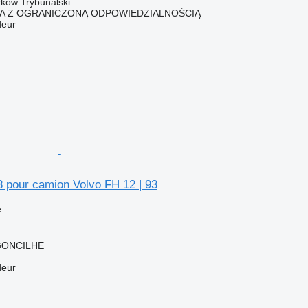
rków Trybunalski
KA Z OGRANICZONĄ ODPOWIEDZIALNOŚCIĄ
deur
8 pour camion Volvo FH 12 | 93
e
RGONCILHE
deur