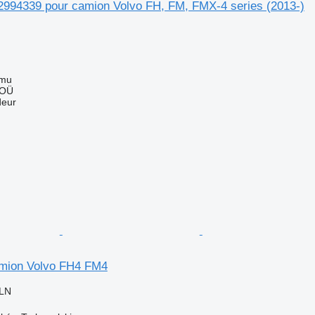
22994339 pour camion Volvo FH, FM, FMX-4 series (2013-)
mmu
 OÜ
deur
amion Volvo FH4 FM4
PLN