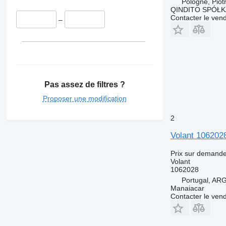
Pologne, Piot
QINDITO SPÓŁ
Contacter le ven
–
Pas assez de filtres ?
Proposer une modification
2
Volant 106202
Prix sur demand
Volant
1062028
Portugal, A
Manaiacar
Contacter le ven