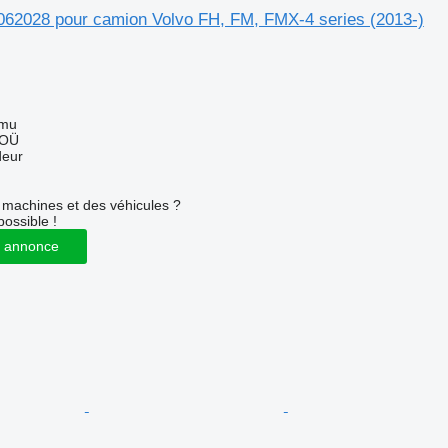
1062028 pour camion Volvo FH, FM, FMX-4 series (2013-)
mmu
 OÜ
deur
machines et des véhicules ?
possible !
 annonce