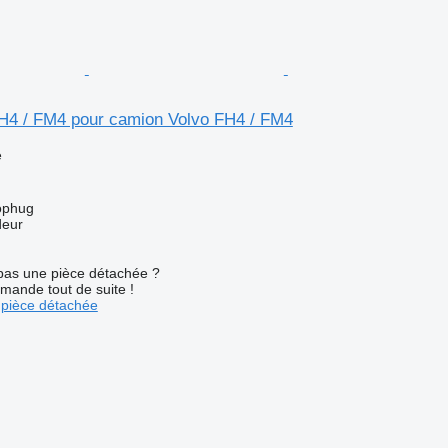
FH4 / FM4 pour camion Volvo FH4 / FM4
e
ophug
deur
pas une pièce détachée ?
mande tout de suite !
pièce détachée