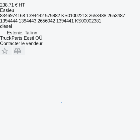
238,71 €
HT
Essieu
8346974168 1394442 575982 KS01002213 2653488 2653487
1394444 1394443 2656042 1394441 KS00002381
diesel
Estonie, Tallinn
TruckParts Eesti OÜ
Contacter le vendeur