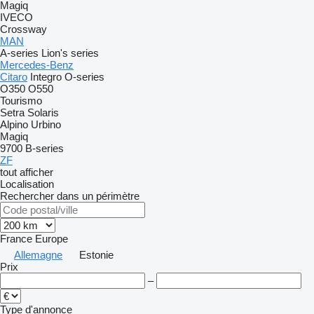
Magiq
IVECO
Crossway
MAN
A-series
Lion's series
Mercedes-Benz
Citaro
Integro
O-series
O350
O550
Tourismo
Setra
Solaris
Alpino
Urbino
Magiq
9700
B-series
ZF
tout afficher
Localisation
Rechercher dans un périmètre
France
Europe
Allemagne
Estonie
Prix
–
Type d'annonce