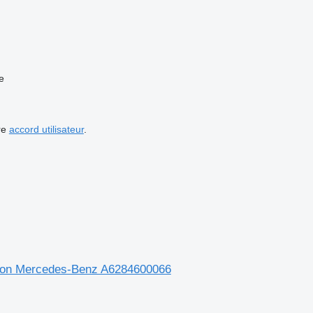
e
re
accord utilisateur
.
camion Mercedes-Benz A6284600066