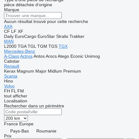
pièce détachée d'origine
Marque
Aucun résultat trouvé pour cette recherche
AXA
CF
LF
XF
Daily
EuroCargo
EuroStar
Stralis
Trakker
MAN
L2000
TGA
TGL
TGM
TGS
TGX
Mercedes-Benz
A-Class
Actros
Antos
Arocs
Atego
Econic
Unimog
Cabstar
Renault
Kerax
Magnum
Major
Midlum
Premium
Scania
Hino
Volvo
FH
FL
FM
tout afficher
Localisation
Rechercher dans un périmètre
France
Europe
Pays-Bas
Roumanie
Prix