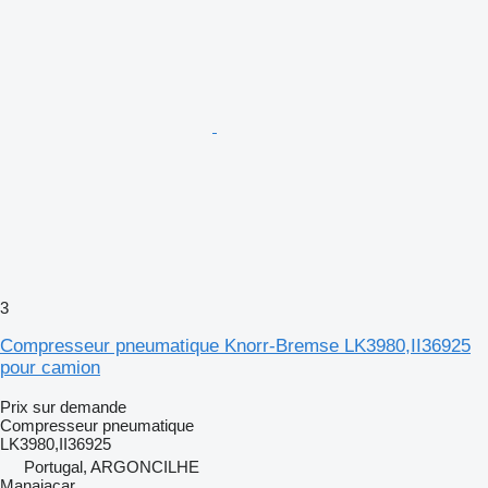
3
Compresseur pneumatique Knorr-Bremse LK3980,II36925
pour camion
Prix sur demande
Compresseur pneumatique
LK3980,II36925
Portugal, ARGONCILHE
Manaiacar