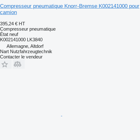
Compresseur pneumatique Knorr-Bremse K002141000 pour
camion
395,24 €
HT
Compresseur pneumatique
État
neuf
K002141000 LK3840
Allemagne, Altdorf
Nart Nutzfahrzeugtechnik
Contacter le vendeur