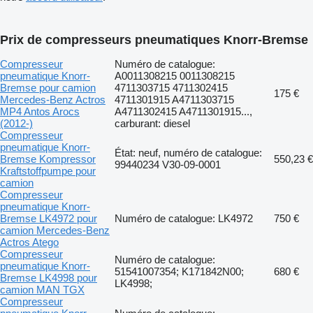
Prix de compresseurs pneumatiques Knorr-Bremse
Compresseur
Numéro de catalogue:
pneumatique Knorr-
A0011308215 0011308215
Bremse pour camion
4711303715 4711302415
175 €
Mercedes-Benz Actros
4711301915 A4711303715
MP4 Antos Arocs
A4711302415 A4711301915...,
(2012-)
carburant: diesel
Compresseur
pneumatique Knorr-
État: neuf, numéro de catalogue:
Bremse Kompressor
550,23 €
99440234 V30-09-0001
Kraftstoffpumpe pour
camion
Compresseur
pneumatique Knorr-
Bremse LK4972 pour
Numéro de catalogue: LK4972
750 €
camion Mercedes-Benz
Actros Atego
Compresseur
Numéro de catalogue:
pneumatique Knorr-
51541007354; K171842N00;
680 €
Bremse LK4998 pour
LK4998;
camion MAN TGX
Compresseur