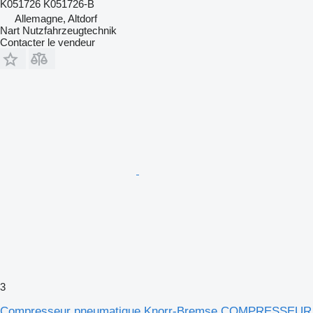
K051726 K051726-B
Allemagne, Altdorf
Nart Nutzfahrzeugtechnik
Contacter le vendeur
3
Compresseur pneumatique Knorr-Bremse COMPRESSEUR