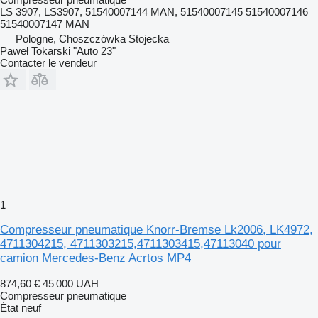
LS 3907, LS3907, 51540007144 MAN, 51540007145 51540007146
51540007147 MAN
Pologne, Choszczówka Stojecka
Paweł Tokarski "Auto 23"
Contacter le vendeur
1
Compresseur pneumatique Knorr-Bremse Lk2006, LK4972,
4711304215, 4711303215,4711303415,47113040 pour
camion Mercedes-Benz Acrtos MP4
874,60 €
45 000 UAH
Compresseur pneumatique
État
neuf