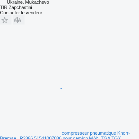
Ukraine, Mukachevo
TIR Zapchastini
Contacter le vendeur
compresseur pneumatique Knorr-
Bremse LP3986 51541007096 pour camion MAN TGA TGX