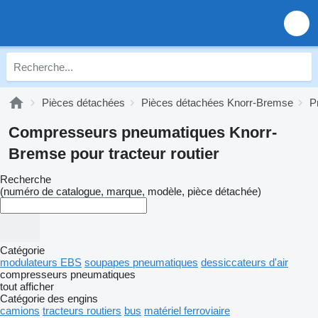
Pièces détachées
Pièces détachées Knorr-Bremse
P
Compresseurs pneumatiques Knorr-
Bremse pour tracteur routier
Recherche
(numéro de catalogue, marque, modèle, pièce détachée)
Catégorie
modulateurs EBS
soupapes pneumatiques
dessiccateurs d'air
compresseurs pneumatiques
tout afficher
Catégorie des engins
camions
tracteurs routiers
bus
matériel ferroviaire