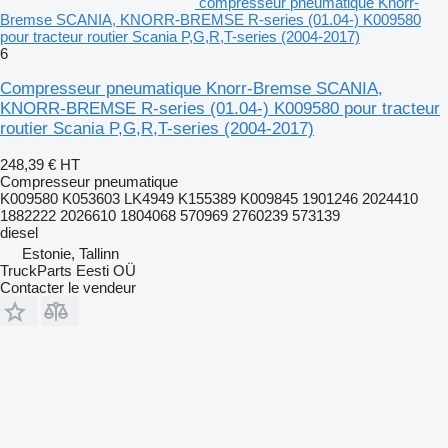
compresseur pneumatique Knorr-
Bremse SCANIA, KNORR-BREMSE R-series (01.04-) K009580
pour tracteur routier Scania P,G,R,T-series (2004-2017)
6
Compresseur pneumatique Knorr-Bremse SCANIA,
KNORR-BREMSE R-series (01.04-) K009580 pour tracteur
routier Scania P,G,R,T-series (2004-2017)
248,39 €
HT
Compresseur pneumatique
K009580 K053603 LK4949 K155389 K009845 1901246 2024410
1882222 2026610 1804068 570969 2760239 573139
diesel
Estonie, Tallinn
TruckParts Eesti OÜ
Contacter le vendeur