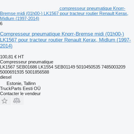
compresseur pneumatique Knorr-
Bremse midi (01h00-) LK1567 pour tracteur routier Renault Kerax,
Midlum (1997-2014)
6
Compresseur pneumatique Knorr-Bremse midi (01h00-)
LK1567 pour tracteur routier Renault Kerax, Midlum (1997-
2014)
100,81 €
HT
Compresseur pneumatique
LK1567 SEB01686 LK1554 SEB01149 5010450535 7485003209
5000691935 5001856588
diesel
Estonie, Tallinn
TruckParts Eesti OÜ
Contacter le vendeur