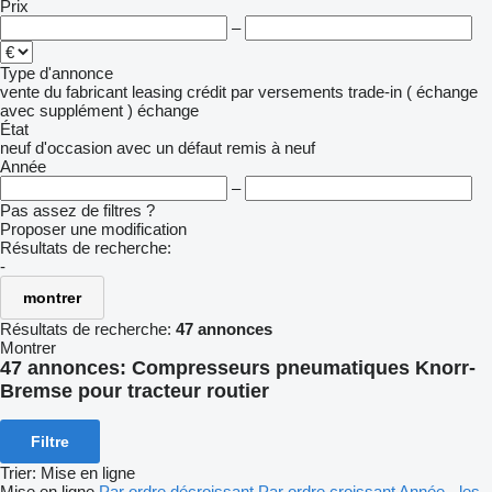
Prix
–
Type d'annonce
vente
du fabricant
leasing
crédit
par versements
trade-in ( échange
avec supplément )
échange
État
neuf
d'occasion
avec un défaut
remis à neuf
Année
–
Pas assez de filtres ?
Proposer une modification
Résultats de recherche:
-
montrer
Résultats de recherche:
47 annonces
Montrer
47 annonces:
Compresseurs pneumatiques Knorr-
Bremse pour tracteur routier
Filtre
Trier
:
Mise en ligne
Mise en ligne
Par ordre décroissant
Par ordre croissant
Année - les