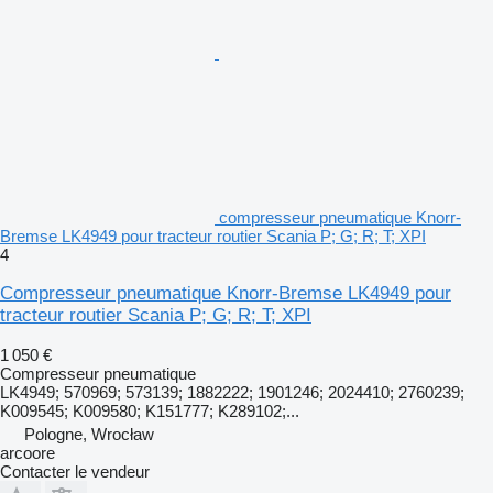
compresseur pneumatique Knorr-
Bremse LK4949 pour tracteur routier Scania P; G; R; T; XPI
4
Compresseur pneumatique Knorr-Bremse LK4949 pour
tracteur routier Scania P; G; R; T; XPI
1 050 €
Compresseur pneumatique
LK4949; 570969; 573139; 1882222; 1901246; 2024410; 2760239;
K009545; K009580; K151777; K289102;...
Pologne, Wrocław
arcoore
Contacter le vendeur