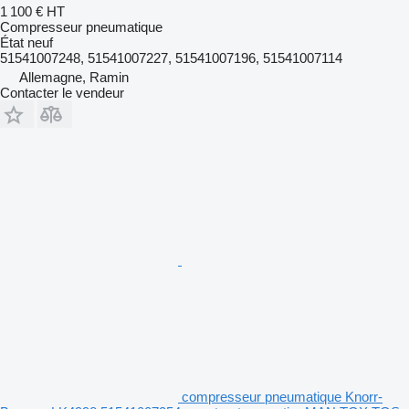
1 100 €
HT
Compresseur pneumatique
État
neuf
51541007248, 51541007227, 51541007196, 51541007114
Allemagne, Ramin
Contacter le vendeur
compresseur pneumatique Knorr-