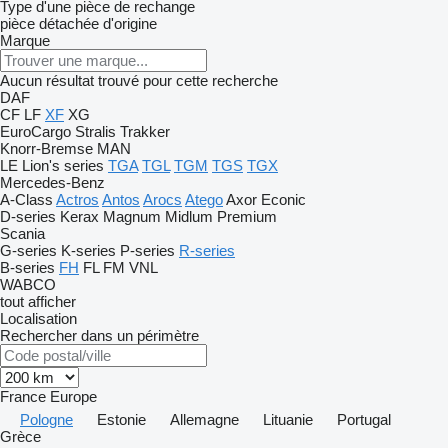
Type d'une pièce de rechange
pièce détachée d'origine
Marque
Aucun résultat trouvé pour cette recherche
DAF
CF
LF
XF
XG
EuroCargo
Stralis
Trakker
Knorr-Bremse
MAN
LE
Lion's series
TGA
TGL
TGM
TGS
TGX
Mercedes-Benz
A-Class
Actros
Antos
Arocs
Atego
Axor
Econic
D-series
Kerax
Magnum
Midlum
Premium
Scania
G-series
K-series
P-series
R-series
B-series
FH
FL
FM
VNL
WABCO
tout afficher
Localisation
Rechercher dans un périmètre
France
Europe
Pologne
Estonie
Allemagne
Lituanie
Portugal
Grèce