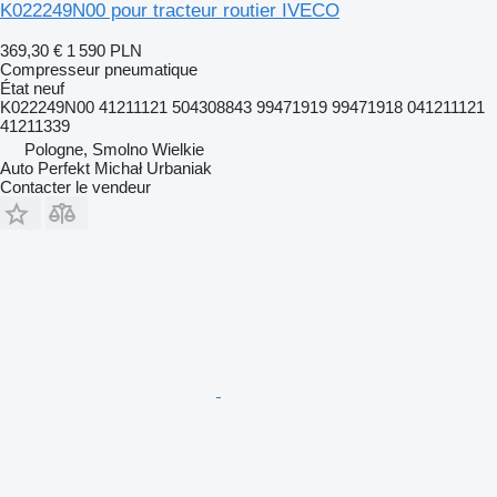
K022249N00 pour tracteur routier IVECO
369,30 €
1 590 PLN
Compresseur pneumatique
État
neuf
K022249N00 41211121 504308843 99471919 99471918 041211121
41211339
Pologne, Smolno Wielkie
Auto Perfekt Michał Urbaniak
Contacter le vendeur