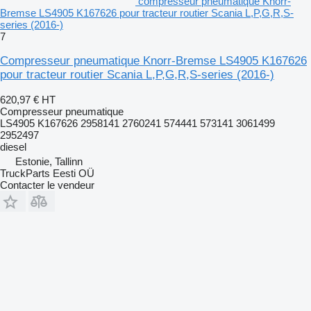
compresseur pneumatique Knorr-
Bremse LS4905 K167626 pour tracteur routier Scania L,P,G,R,S-
series (2016-)
7
Compresseur pneumatique Knorr-Bremse LS4905 K167626
pour tracteur routier Scania L,P,G,R,S-series (2016-)
620,97 €
HT
Compresseur pneumatique
LS4905 K167626 2958141 2760241 574441 573141 3061499
2952497
diesel
Estonie, Tallinn
TruckParts Eesti OÜ
Contacter le vendeur