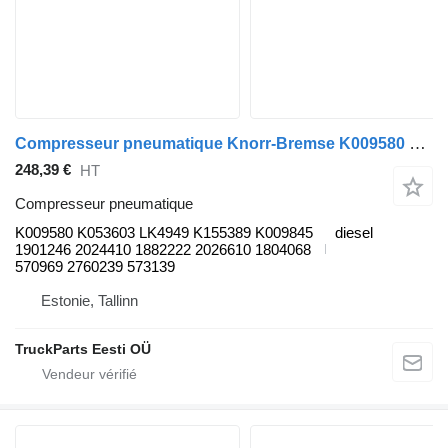
Compresseur pneumatique Knorr-Bremse K009580 pour bus Scania K, N, F-Series (2006-)
248,39 €
HT
Compresseur pneumatique
K009580 K053603 LK4949 K155389 K009845
diesel
1901246 2024410 1882222 2026610 1804068
570969 2760239 573139
Estonie, Tallinn
TruckParts Eesti OÜ