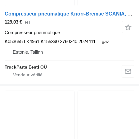
Compresseur pneumatique Knorr-Bremse SCANIA, KNORR-BREMSE K-Series (01.12-) K053655 pour Scania K,N,F-series bus (2006-)
129,03 €
HT
Compresseur pneumatique
K053655 LK4961 K155390 2760240 2024411
gaz
Estonie, Tallinn
TruckParts Eesti OÜ