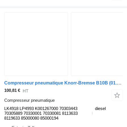
Compresseur pneumatique Knorr-Bremse B10B (01.78-12.01) LK4918 pour Volvo B6, B7, B9, B10, B12 bus (1978-2011)
100,81 €
HT
Compresseur pneumatique
LK4918 LP4993 K001267000 70303443
diesel
70305889 70330001 70330081 8113633
8119633 85000080 85000194