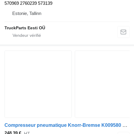
570969 2760239 573139
Estonie, Tallinn
TruckParts Eesti OÜ
Compresseur pneumatique Knorr-Bremse K009580 pour bus Scania K, N, F-Series (2006-)
248,39 €
HT