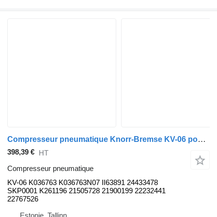
Compresseur pneumatique Knorr-Bremse KV-06 pour bus Volvo B5LH, B0E
398,39 €
HT
Compresseur pneumatique
KV-06 K036763 K036763N07 II63891 24433478
SKP0001 K261196 21505728 21900199 22232441
22767526
Estonie, Tallinn