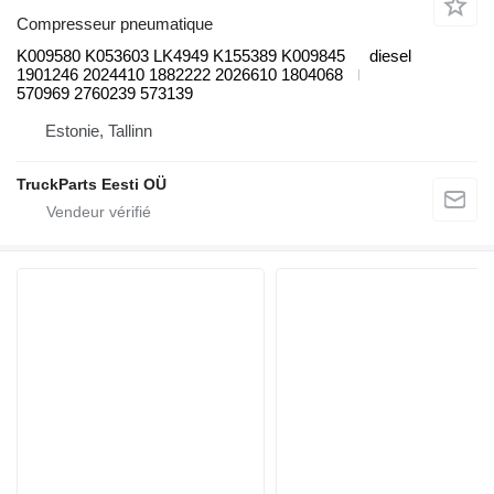
Compresseur pneumatique
K009580 K053603 LK4949 K155389 K009845
diesel
1901246 2024410 1882222 2026610 1804068
570969 2760239 573139
Estonie, Tallinn
TruckParts Eesti OÜ