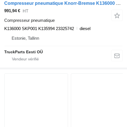
Compresseur pneumatique Knorr-Bremse K136000 pour bus Volvo 7700-9900
991,94 €
HT
Compresseur pneumatique
K136000 SKP001 K135994 23325742
diesel
Estonie, Tallinn
TruckParts Eesti OÜ