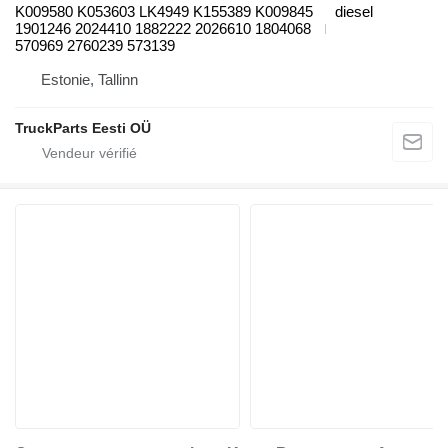
K009580 K053603 LK4949 K155389 K009845
diesel
1901246 2024410 1882222 2026610 1804068
570969 2760239 573139
Estonie, Tallinn
TruckParts Eesti OÜ