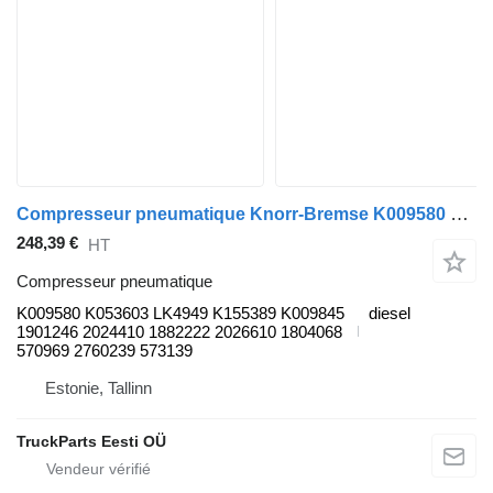
Compresseur pneumatique Knorr-Bremse K009580 pour Scania K,N,F-series bus (2006-)
248,39 €
HT
Compresseur pneumatique
K009580 K053603 LK4949 K155389 K009845
diesel
1901246 2024410 1882222 2026610 1804068
570969 2760239 573139
Estonie, Tallinn
TruckParts Eesti OÜ