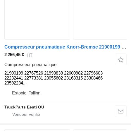
Compresseur pneumatique Knorr-Bremse 21900199 pour bus Volvo B5LH, B0E (2008-)
2 256,45 €
HT
Compresseur pneumatique
21900199 22767526 21993838 22600982 22796603
22232441 22773381 23055602 23168315 23308466
23592234...
Estonie, Tallinn
TruckParts Eesti OÜ