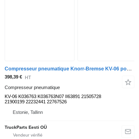
Compresseur pneumatique Knorr-Bremse KV-06 pour bus Volvo B5LH, B0E (2008-)
398,39 €
HT
Compresseur pneumatique
KV-06 K036763 K036763N07 II63891 21505728
21900199 22232441 22767526
Estonie, Tallinn
TruckParts Eesti OÜ