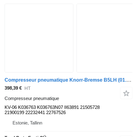
Compresseur pneumatique Knorr-Bremse B5LH (01.08-) KV-06 pour bus Volvo B5LH, B0E (2008-)
398,39 €
HT
Compresseur pneumatique
KV-06 K036763 K036763N07 II63891 21505728
21900199 22232441 22767526
Estonie, Tallinn