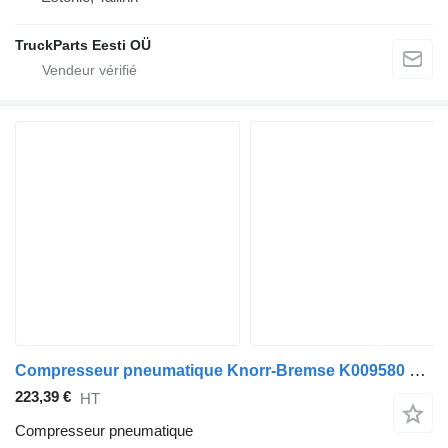
TruckParts Eesti OÜ
Compresseur pneumatique Knorr-Bremse K009580 pour bus Scania K,N,F-series (2006-)
223,39 €
HT
Compresseur pneumatique