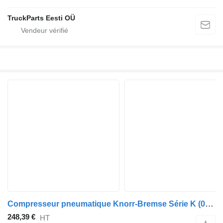
TruckParts Eesti OÜ
Compresseur pneumatique Knorr-Bremse Série K (01.06-) K009580 pour bus Scania K,N,F-series (2006-)
248,39 €
HT