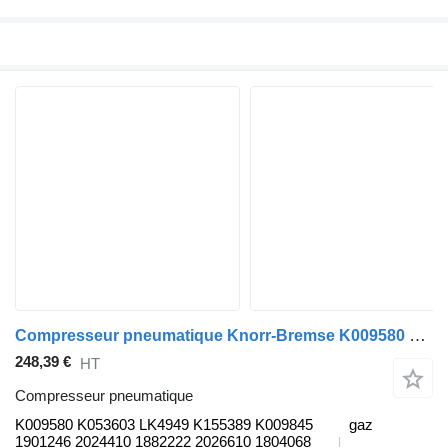
Compresseur pneumatique Knorr-Bremse K009580 pour Scania K,N,F-series bus (2006-)
248,39 €
HT
Compresseur pneumatique
K009580 K053603 LK4949 K155389 K009845
gaz
1901246 2024410 1882222 2026610 1804068