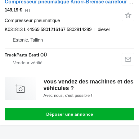
Compresseur pneumatique Knorr-Bremse carrefour (01.06-) K031813 LK4969 pour Irisbus Arway, Crossway, Crealis, Magelys, Proway, Daily Tourys (2006-)
149,19 €
HT
Compresseur pneumatique
K031813 LK4969 5801216167 5802814289
diesel
Estonie, Tallinn
TruckParts Eesti OÜ
Vous vendez des machines et des
véhicules ?
Avec nous, c'est possible !
Déposer une annonce