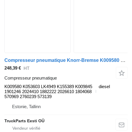
Compresseur pneumatique Knorr-Bremse K009580 pour Scania K,N,F-series bus (2006-)
248,39 €
HT
Compresseur pneumatique
K009580 K053603 LK4949 K155389 K009845
diesel
1901246 2024410 1882222 2026610 1804068
570969 2760239 573139
Estonie, Tallinn
TruckParts Eesti OÜ