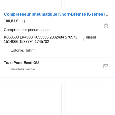
Compresseur pneumatique Knorr-Bremse K-series (01.06-) K060693 pour Scania K,N,F-series bus (2006-)
100,81 €
HT
Compresseur pneumatique
K060693 LK4930 K055985 2032484 570973
diesel
1514066 1537794 1745702
Estonie, Tallinn
TruckParts Eesti OÜ