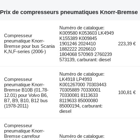
Prix de compresseurs pneumatiques Knorr-Bremse
Numéro de catalogue:
K009580 K053603 LK4949
Compresseur
K155389 K009845
pneumatique Knorr-
1901246 2024410
223,39 €
Bremse pour bus Scania
1882222 2026610
K,N,F-series (2006-)
1804068 570969 2760239
573139, carburant: diesel
Numéro de catalogue:
Compresseur
LK4918 LP4993
pneumatique Knorr-
K001267000 70303443
Bremse B10B (01.78-
70305889 70330001
100,81 €
12.01) pour Volvo B6,
70330081 8113633
B7, B9, B10, B12 bus
8119633 85000080
(1978-2011)
85000194, carburant:
diesel
Compresseur
pneumatique Knorr-
Bremse carrefour
Numéro de catalogue: