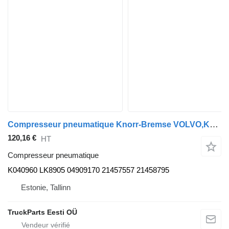
Compresseur pneumatique Knorr-Bremse VOLVO,KNORR-BREMSE B5LH (01.08-) K040960 pour bus Volvo B5LH, B0E (2008-)
120,16 €
HT
Compresseur pneumatique
K040960 LK8905 04909170 21457557 21458795
Estonie, Tallinn
TruckParts Eesti OÜ