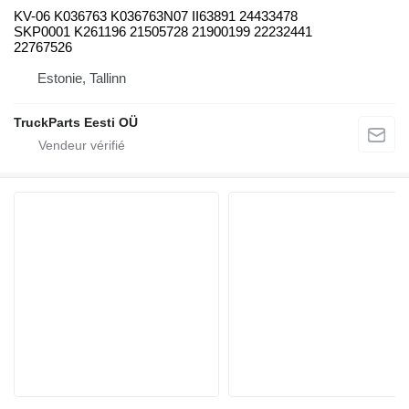
KV-06 K036763 K036763N07 II63891 24433478
SKP0001 K261196 21505728 21900199 22232441
22767526
Estonie, Tallinn
TruckParts Eesti OÜ