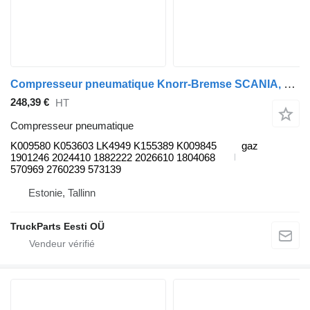
Compresseur pneumatique Knorr-Bremse SCANIA, KNORR-BREMSE série K (01.06-) K009580 pour bus Scania K,N,F-series (2006-)
248,39 €
HT
Compresseur pneumatique
K009580 K053603 LK4949 K155389 K009845
gaz
1901246 2024410 1882222 2026610 1804068
570969 2760239 573139
Estonie, Tallinn
TruckParts Eesti OÜ