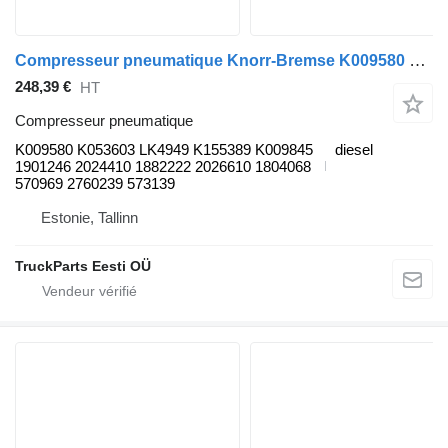
Compresseur pneumatique Knorr-Bremse K009580 pour bus Scania K, N, F-Series (2006-)
248,39 €
HT
Compresseur pneumatique
K009580 K053603 LK4949 K155389 K009845
diesel
1901246 2024410 1882222 2026610 1804068
570969 2760239 573139
Estonie, Tallinn
TruckParts Eesti OÜ