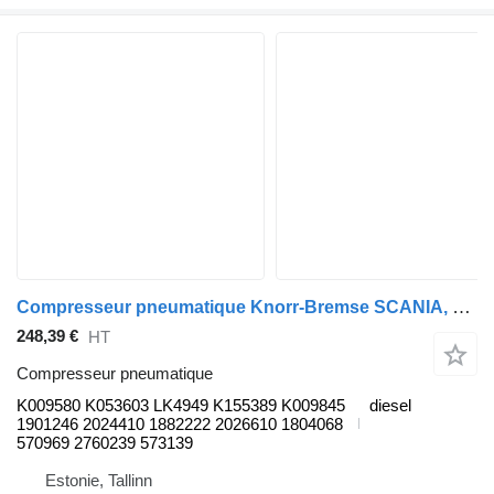
Compresseur pneumatique Knorr-Bremse SCANIA, KNORR-BREMSE série K (01.06-) K009580 pour Scania K,N,F-series bus (2006-)
248,39 €
HT
Compresseur pneumatique
K009580 K053603 LK4949 K155389 K009845
diesel
1901246 2024410 1882222 2026610 1804068
570969 2760239 573139
Estonie, Tallinn