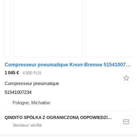
Compresseur pneumatique Knorr-Bremse 51541007234 pour bus MAN
1 045 €
4 500 PLN
Compresseur pneumatique
51541007234
Pologne, Michałów
QINDITO SPÓŁKA Z OGRANICZONĄ ODPOWIEDZIALNOŚCIĄ