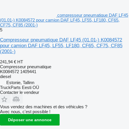
compresseur pneumatique DAF LF45
(01.01-) K0084572 pour camion DAF LF45, LF55, LF180, CF65,
CF75, CF85 (2001-)
5
Compresseur pneumatique DAF LF45 (01.01-) K0084572
pour camion DAF LF45, LF55, LF180, CF65, CF75, CF85
(2001-)
241,94 €
HT
Compresseur pneumatique
K0084572 1409441
diesel
Estonie, Tallinn
TruckParts Eesti OÜ
Contacter le vendeur
Vous vendez des machines et des véhicules ?
Avec nous, c'est possible !
Déposer une annonce