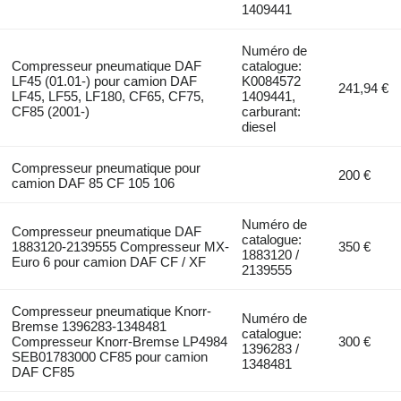
1409441
Numéro de
Compresseur pneumatique DAF
catalogue:
LF45 (01.01-) pour camion DAF
K0084572
241,94 €
LF45, LF55, LF180, CF65, CF75,
1409441,
CF85 (2001-)
carburant:
diesel
Compresseur pneumatique pour
200 €
camion DAF 85 CF 105 106
Numéro de
Compresseur pneumatique DAF
catalogue:
1883120-2139555 Compresseur MX-
350 €
1883120 /
Euro 6 pour camion DAF CF / XF
2139555
Compresseur pneumatique Knorr-
Numéro de
Bremse 1396283-1348481
catalogue:
Compresseur Knorr-Bremse LP4984
300 €
1396283 /
SEB01783000 CF85 pour camion
1348481
DAF CF85