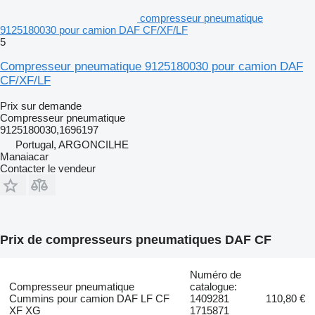
compresseur pneumatique
9125180030 pour camion DAF CF/XF/LF
5
Compresseur pneumatique 9125180030 pour camion DAF
CF/XF/LF
Prix sur demande
Compresseur pneumatique
9125180030,1696197
Portugal, ARGONCILHE
Manaiacar
Contacter le vendeur
Prix de compresseurs pneumatiques DAF CF
Numéro de
Compresseur pneumatique
catalogue:
Cummins pour camion DAF LF CF
1409281
110,80 €
XF XG
1715871