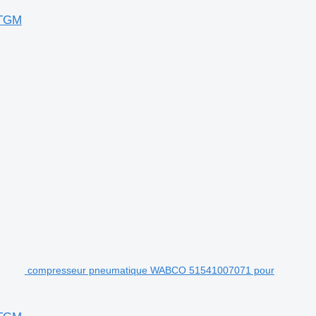
 TGM
compresseur pneumatique WABCO 51541007071 pour