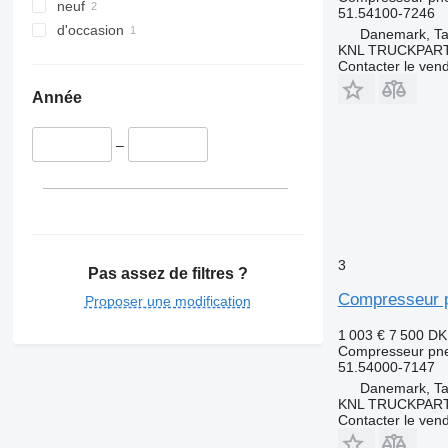
neuf
51.54100-7246
d'occasion
Danemark, Ta
KNL TRUCKPAR
Contacter le ven
Année
–
3
Pas assez de filtres ?
Compresseur 
Proposer une modification
1 003 €
7 500 D
Compresseur pn
51.54000-7147
Danemark, Ta
KNL TRUCKPAR
Contacter le ven