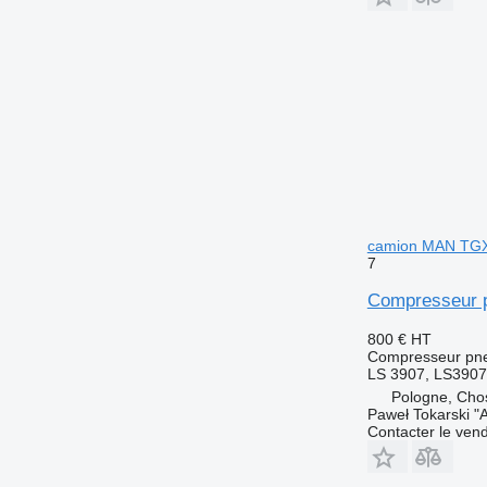
camion MAN TG
7
Compresseur 
800 €
HT
Compresseur pn
LS 3907, LS390
Pologne, Cho
Paweł Tokarski "
Contacter le ven