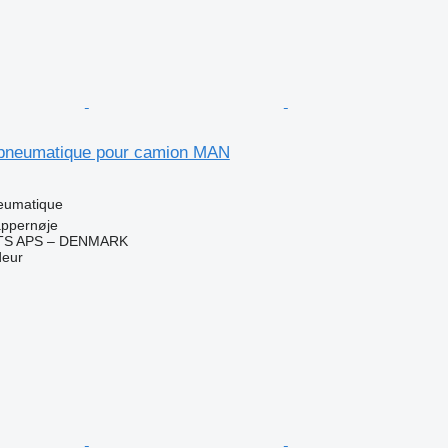
pneumatique pour camion MAN
eumatique
ppernøje
TS APS – DENMARK
deur