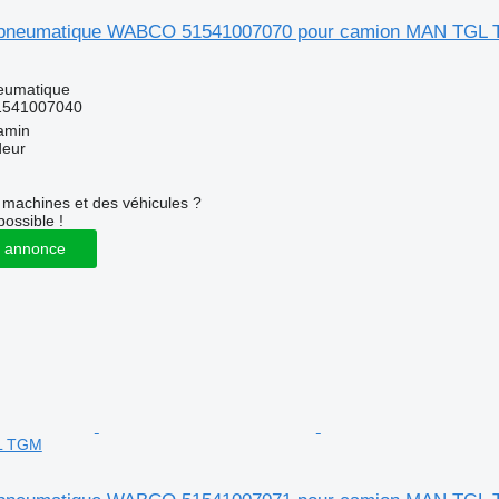
pneumatique WABCO 51541007070 pour camion MAN TGL
eumatique
1541007040
amin
deur
machines et des véhicules ?
possible !
 annonce
L TGM