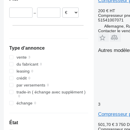
Compresseur 
200 €
HT
–
Compresseur pn
51541007071
Allemagne, R
Contacter le ven
Type d'annonce
Autres modèle
vente
du fabricant
leasing
crédit
par versements
trade-in ( échange avec supplément )
échange
3
Compresseur 
État
501,70 €
3 750 
Compresseur pn