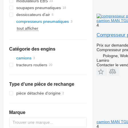
modulateurs EBS
soupapes pneumatiques
dessiccateurs d'air
camion MAN TGL
compresseurs pneumatiques
4
tout afficher
Compresseur 
Prix sur demand
Catégorie des engins
Compresseur pn
Pologne, Woł
camions
Lamiro
Contacter le ven
tracteurs routiers
Type d'une pièce de rechange
pièce détachée d'origine
Marque
camion MAN TG
4