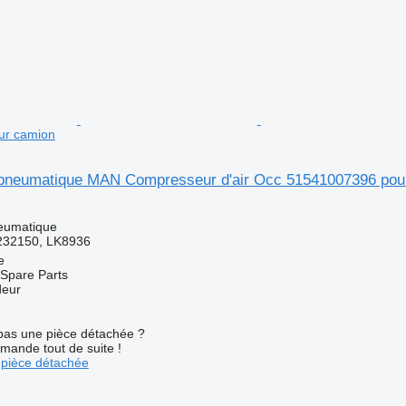
ur camion
pneumatique MAN Compresseur d'air Occ 51541007396 pou
eumatique
232150, LK8936
e
Spare Parts
deur
pas une pièce détachée ?
mande tout de suite !
pièce détachée