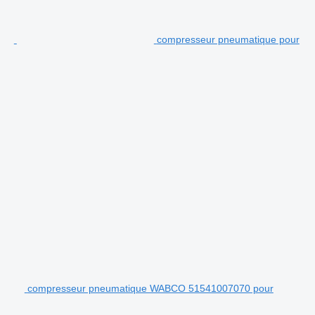
compresseur pneumatique pour
compresseur pneumatique WABCO 51541007070 pour