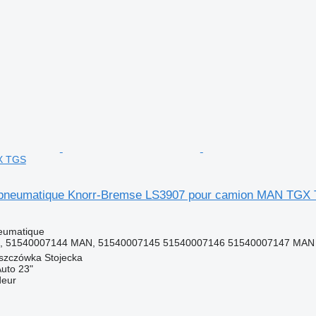
X TGS
pneumatique Knorr-Bremse LS3907 pour camion MAN TGX
eumatique
7, 51540007144 MAN, 51540007145 51540007146 51540007147 MAN
szczówka Stojecka
Auto 23"
deur