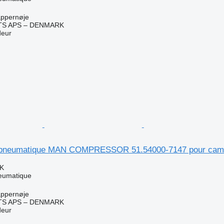
ppernøje
TS APS – DENMARK
deur
pneumatique MAN COMPRESSOR 51.54000-7147 pour cam
KK
eumatique
ppernøje
TS APS – DENMARK
deur