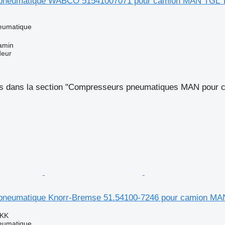
pneumatique WABCO 51541007071 pour camion MAN TGL
eumatique
amin
deur
s dans la section "Compresseurs pneumatiques MAN pour 
pneumatique Knorr-Bremse 51.54100-7246 pour camion MA
DKK
eumatique