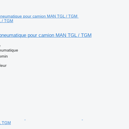
 / TGM
pneumatique pour camion MAN TGL / TGM
e
eumatique
omin
deur
L TGM