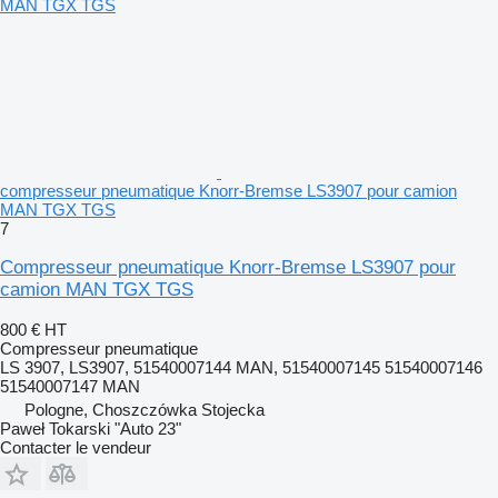
compresseur pneumatique Knorr-Bremse LS3907 pour camion
MAN TGX TGS
7
Compresseur pneumatique Knorr-Bremse LS3907 pour
camion MAN TGX TGS
800 €
HT
Compresseur pneumatique
LS 3907, LS3907, 51540007144 MAN, 51540007145 51540007146
51540007147 MAN
Pologne, Choszczówka Stojecka
Paweł Tokarski "Auto 23"
Contacter le vendeur