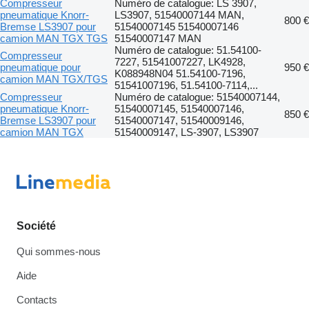
Compresseur
Numéro de catalogue: LS 3907,
pneumatique Knorr-
LS3907, 51540007144 MAN,
800 €
Bremse LS3907 pour
51540007145 51540007146
camion MAN TGX TGS
51540007147 MAN
Numéro de catalogue: 51.54100-
Compresseur
7227, 51541007227, LK4928,
pneumatique pour
950 €
K088948N04 51.54100-7196,
camion MAN TGX/TGS
51541007196, 51.54100-7114,...
Compresseur
Numéro de catalogue: 51540007144,
pneumatique Knorr-
51540007145, 51540007146,
850 €
Bremse LS3907 pour
51540007147, 51540009146,
camion MAN TGX
51540009147, LS-3907, LS3907
Société
Qui sommes-nous
Aide
Contacts