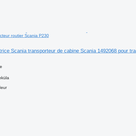
cteur routier Scania P230
atrice Scania transporteur de cabine Scania 1492068 pour tr
ce
eküla
deur