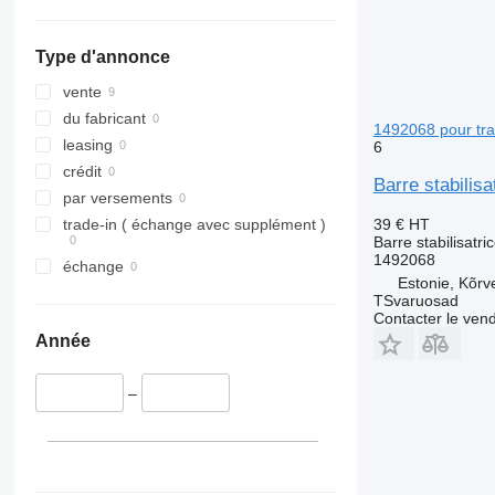
Type d'annonce
vente
du fabricant
1492068 pour tra
leasing
6
crédit
Barre stabilis
par versements
39 €
HT
trade-in ( échange avec supplément )
Barre stabilisatri
1492068
échange
Estonie, Kõrv
TSvaruosad
Contacter le ven
Année
–