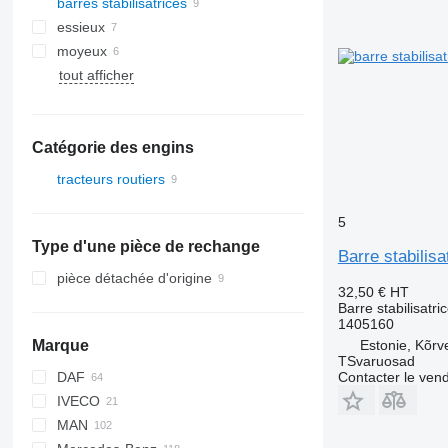
barres stabilisatrices
essieux
moyeux
tout afficher
Catégorie des engins
tracteurs routiers
5
Type d'une pièce de rechange
Barre stabilis
pièce détachée d'origine
32,50 €
HT
Barre stabilisatri
1405160
Estonie, Kõrv
Marque
TSvaruosad
Contacter le ven
DAF
Q-series
IVECO
CF
MAN
LF
EuroCargo