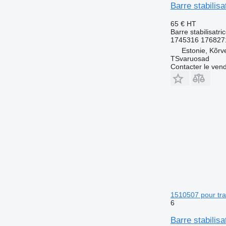
Barre stabilis
65 €
HT
Barre stabilisatri
1745316 1768271
Estonie, Kõrv
TSvaruosad
Contacter le ven
1510507 pour tra
6
Barre stabilis