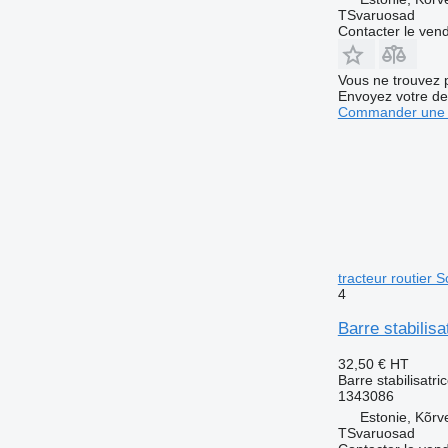
TSvaruosad
Contacter le ven
Vous ne trouvez 
Envoyez votre de
Commander une 
tracteur routier 
4
Barre stabilis
32,50 €
HT
Barre stabilisatri
1343086
Estonie, Kõrv
TSvaruosad