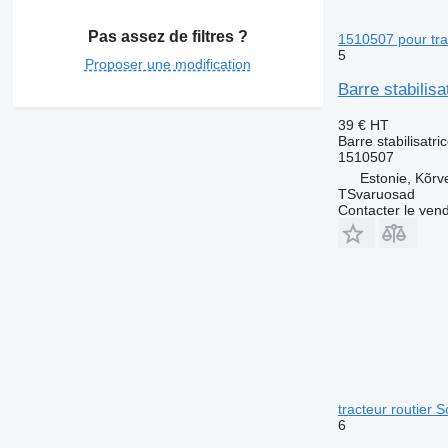
Pas assez de filtres ?
1510507 pour tra
5
Proposer une modification
Barre stabilis
39 €
HT
Barre stabilisatri
1510507
Estonie, Kõrv
TSvaruosad
Contacter le ven
tracteur routier 
6