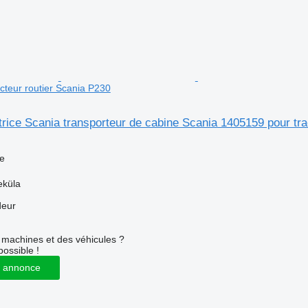
cteur routier Scania P230
atrice Scania transporteur de cabine Scania 1405159 pour tr
ce
eküla
deur
machines et des véhicules ?
possible !
 annonce