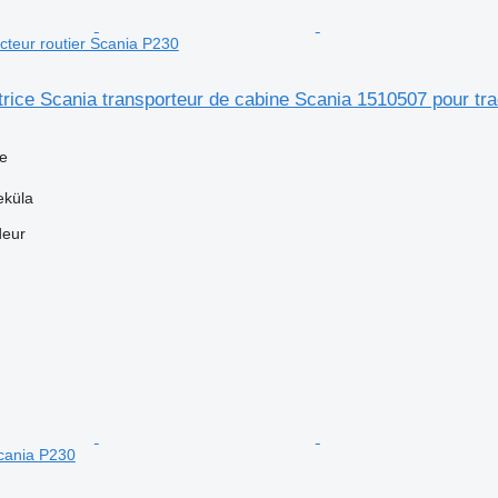
cteur routier Scania P230
atrice Scania transporteur de cabine Scania 1510507 pour tr
ce
eküla
deur
Scania P230