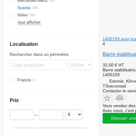
Mercedes-Benz
XF
S-Way
L2000
Scania
XG
Stralis
TGA
A-Class
Canter
Kerax
Volvo
Trakker
TGL
Actros
Magnum
G-series
tout afficher
TGM
Antos
Midlum
P-series
FE
G340
TGS
Arocs
Premium
R-series
FH
G400
P94
TGX
Atego
T-series
FL
G480
P230
R410
1405159 pour tra
4
Localisation
Axor
FM
R420
Econic
FMX
R440
Barre stabilis
Rechercher dans un périmètre
VNL
R480
32,50 €
HT
R500
Barre stabilisatri
R620
1405159
France
R660
Estonie, Kõrv
TSvaruosad
Contacter le ven
Prix
Vous vendez des 
Avec nous, c'est 
–
Déposer une