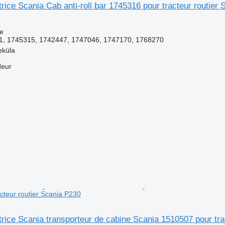
atrice Scania Cab anti-roll bar 1745316 pour tracteur routier
ce
, 1745315, 1742447, 1747046, 1747170, 1768270
eküla
deur
cteur routier Scania P230
atrice Scania transporteur de cabine Scania 1510507 pour tr