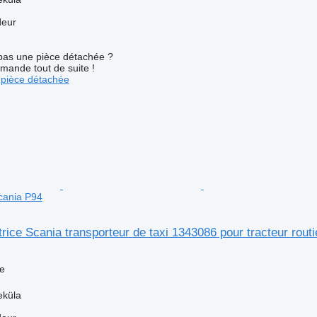
deur
pas une pièce détachée ?
mande tout de suite !
pièce détachée
Scania P94
atrice Scania transporteur de taxi 1343086 pour tracteur rout
ce
eküla