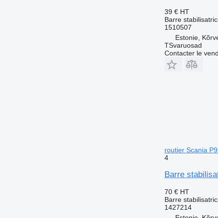
39 €
HT
Barre stabilisatri
1510507
Estonie, Kõrv
TSvaruosad
Contacter le ven
routier Scania P
4
Barre stabilisa
70 €
HT
Barre stabilisatri
1427214
Estonie, Kõrv