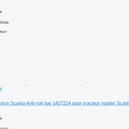
ce
eküla
deur
94
trice Scania Anti-roll bar 1427214 pour tracteur routier Scan
ce
eküla