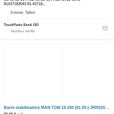
81437183043 81.43718...
Estonie, Tallinn
TruckParts Eesti OÜ
Barre stabilisatrice MAN TGM 18.340 (01.05-) JRR0206 3458901 pour tracteur routier MAN TGL, TGM, TGS, TGX (2005-2021)