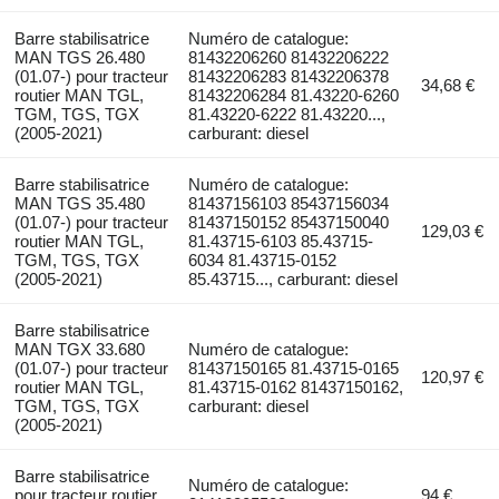
Barre stabilisatrice
Numéro de catalogue:
MAN TGS 26.480
81432206260 81432206222
(01.07-) pour tracteur
81432206283 81432206378
34,68 €
routier MAN TGL,
81432206284 81.43220-6260
TGM, TGS, TGX
81.43220-6222 81.43220...,
(2005-2021)
carburant: diesel
Barre stabilisatrice
Numéro de catalogue:
MAN TGS 35.480
81437156103 85437156034
(01.07-) pour tracteur
81437150152 85437150040
129,03 €
routier MAN TGL,
81.43715-6103 85.43715-
TGM, TGS, TGX
6034 81.43715-0152
(2005-2021)
85.43715..., carburant: diesel
Barre stabilisatrice
MAN TGX 33.680
Numéro de catalogue:
(01.07-) pour tracteur
81437150165 81.43715-0165
120,97 €
routier MAN TGL,
81.43715-0162 81437150162,
TGM, TGS, TGX
carburant: diesel
(2005-2021)
Barre stabilisatrice
Numéro de catalogue:
pour tracteur routier
94 €