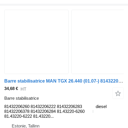
Barre stabilisatrice MAN TGX 26.440 (01.07-) 81432206260 pour tracteur routier MAN TGL, TGM, TGS, TGX (2005-2021)
34,68 €
HT
Barre stabilisatrice
81432206260 81432206222 81432206283
diesel
81432206378 81432206284 81.43220-6260
81.43220-6222 81.43220...
Estonie, Tallinn