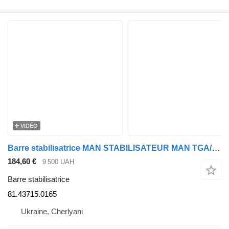
VIDÉO
Barre stabilisatrice MAN STABILISATEUR MAN TGA/TGS/TGM/TGX Ø36MM L-1121MM TRANSMISSION 814371501 81.43715.0165 pour tracteur routier MAN TGM, TGA, TGS, TGX
184,60 €
9 500 UAH
Barre stabilisatrice
81.43715.0165
Ukraine, Cherlyani