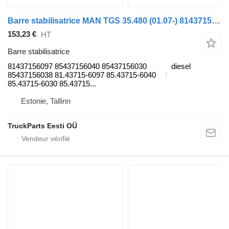
Barre stabilisatrice MAN TGS 35.480 (01.07-) 81437156097 pour tracteur routier MAN TGL, TGM, TGS, TGX (2005-2021)
153,23 €
HT
Barre stabilisatrice
81437156097 85437156040 85437156030
diesel
85437156038 81.43715-6097 85.43715-6040
85.43715-6030 85.43715...
Estonie, Tallinn
TruckParts Eesti OÜ