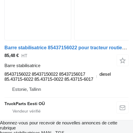
Barre stabilisatrice 85437156022 pour tracteur routier MAN TGL, TGM, TGS, TGX (2005-2021)
85,48 €
HT
Barre stabilisatrice
85437156022 85437150022 85437156017
diesel
85.43715-6022 85.43715-0022 85.43715-6017
Estonie, Tallinn
TruckParts Eesti OÜ
Abonnez-vous pour recevoir de nouvelles annonces de cette
rubrique
barres stabilisatrices
MAN - TGS