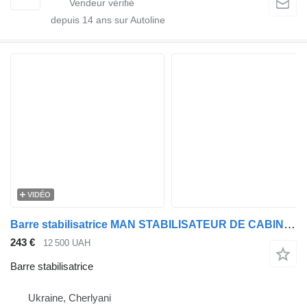
depuis
14
ans sur Autoline
VIDÉO
Barre stabilisatrice MAN STABILISATEUR DE CABINE MAN TGA/TGS/TGX > 2 000 tr/min (NOUVEAU TYPE) pour tracteur routier MAN TGA, TGS, TGX
243 €
12 500 UAH
Barre stabilisatrice
Ukraine, Cherlyani