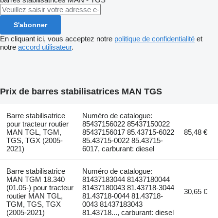
S'abonner
En cliquant ici, vous acceptez notre
politique de confidentialité
et
notre
accord utilisateur
.
Prix de barres stabilisatrices MAN TGS
Barre stabilisatrice
Numéro de catalogue:
pour tracteur routier
85437156022 85437150022
MAN TGL, TGM,
85437156017 85.43715-6022
85,48 €
TGS, TGX (2005-
85.43715-0022 85.43715-
2021)
6017, carburant: diesel
Barre stabilisatrice
Numéro de catalogue:
MAN TGM 18.340
81437183044 81437180044
(01.05-) pour tracteur
81437180043 81.43718-3044
30,65 €
routier MAN TGL,
81.43718-0044 81.43718-
TGM, TGS, TGX
0043 81437183043
(2005-2021)
81.43718..., carburant: diesel