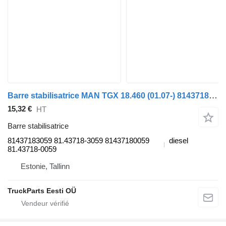
Barre stabilisatrice MAN TGX 18.460 (01.07-) 81437183059 pour tracteur routier MAN TGL, TGM, TGS, TGX (2005-2021)
15,32 €
HT
Barre stabilisatrice
81437183059 81.43718-3059 81437180059
diesel
81.43718-0059
Estonie, Tallinn
TruckParts Eesti OÜ