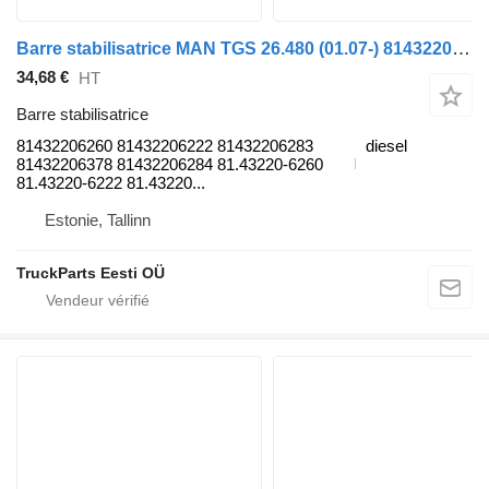
Barre stabilisatrice MAN TGS 26.480 (01.07-) 81432206260 pour tracteur routier MAN TGL, TGM, TGS, TGX (2005-2021)
34,68 €
HT
Barre stabilisatrice
81432206260 81432206222 81432206283
diesel
81432206378 81432206284 81.43220-6260
81.43220-6222 81.43220...
Estonie, Tallinn
TruckParts Eesti OÜ