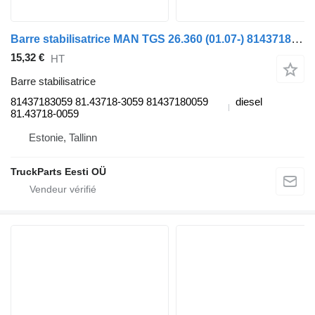
Barre stabilisatrice MAN TGS 26.360 (01.07-) 81437183059 pour tracteur routier MAN TGL, TGM, TGS, TGX (2005-2021)
15,32 €
HT
Barre stabilisatrice
81437183059 81.43718-3059 81437180059
diesel
81.43718-0059
Estonie, Tallinn
TruckParts Eesti OÜ