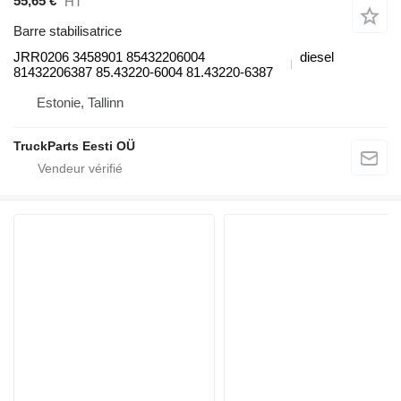
55,65 €
HT
Barre stabilisatrice
JRR0206 3458901 85432206004
diesel
81432206387 85.43220-6004 81.43220-6387
Estonie, Tallinn
TruckParts Eesti OÜ