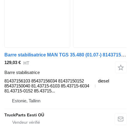
Barre stabilisatrice MAN TGS 35.480 (01.07-) 81437156103 pour tracteur routier MAN TGL, TGM, TGS, TGX (2005-2021)
129,03 €
HT
Barre stabilisatrice
81437156103 85437156034 81437150152
diesel
85437150040 81.43715-6103 85.43715-6034
81.43715-0152 85.43715...
Estonie, Tallinn
TruckParts Eesti OÜ