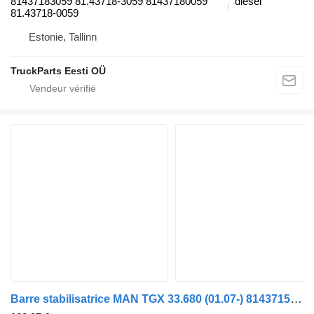
81437183059 81.43718-3059 81437180059
diesel
81.43718-0059
Estonie, Tallinn
TruckParts Eesti OÜ
Barre stabilisatrice MAN TGX 33.680 (01.07-) 81437150165 pour tracteur routier MAN TGL, TGM, TGS, TGX (2005-2021)