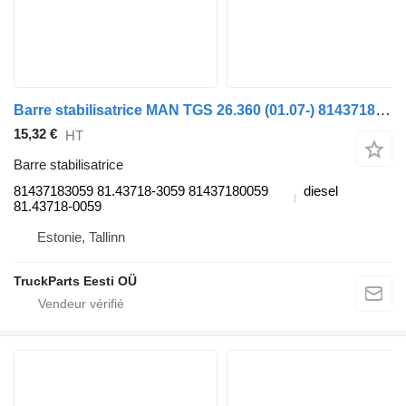
Barre stabilisatrice MAN TGS 26.360 (01.07-) 81437183059 pour tracteur routier MAN TGL, TGM, TGS, TGX (2005-2021)
15,32 €
HT
Barre stabilisatrice
81437183059 81.43718-3059 81437180059
diesel
81.43718-0059
Estonie, Tallinn
TruckParts Eesti OÜ