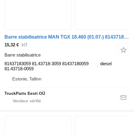
Barre stabilisatrice MAN TGX 18.460 (01.07-) 81437183059 pour tracteur routier MAN TGL, TGM, TGS, TGX (2005-2021)
15,32 €
HT
Barre stabilisatrice
81437183059 81.43718-3059 81437180059
diesel
81.43718-0059
Estonie, Tallinn
TruckParts Eesti OÜ