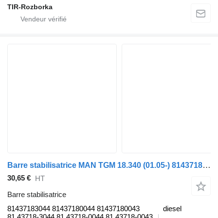
TIR-Rozborka
Barre stabilisatrice MAN TGM 18.340 (01.05-) 81437183044 pour tracteur routier MAN TGL, TGM, TGS, TGX (2005-2021)
30,65 €
HT
Barre stabilisatrice
81437183044 81437180044 81437180043
diesel
81.43718-3044 81.43718-0044 81.43718-0043