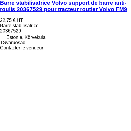
Barre stabilisatrice Volvo support de barre anti-
roulis 20367529 pour tracteur routier Volvo FM9
22,75 €
HT
Barre stabilisatrice
20367529
Estonie, Kõrveküla
TSvaruosad
Contacter le vendeur