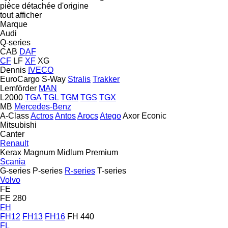
pièce détachée d'origine
tout afficher
Marque
Audi
Q-series
CAB
DAF
CF
LF
XF
XG
Dennis
IVECO
EuroCargo
S-Way
Stralis
Trakker
Lemförder
MAN
L2000
TGA
TGL
TGM
TGS
TGX
MB
Mercedes-Benz
A-Class
Actros
Antos
Arocs
Atego
Axor
Econic
Mitsubishi
Canter
Renault
Kerax
Magnum
Midlum
Premium
Scania
G-series
P-series
R-series
T-series
Volvo
FE
FE 280
FH
FH12
FH13
FH16
FH 440
FL