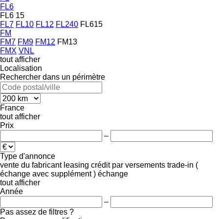
FL6
FL6 15
FL7
FL10
FL12
FL240
FL615
FM
FM7
FM9
FM12
FM13
FMX
VNL
tout afficher
Localisation
Rechercher dans un périmètre
France
tout afficher
Prix
–
Type d'annonce
vente
du fabricant
leasing
crédit
par versements
trade-in (
échange avec supplément )
échange
tout afficher
Année
–
Pas assez de filtres ?