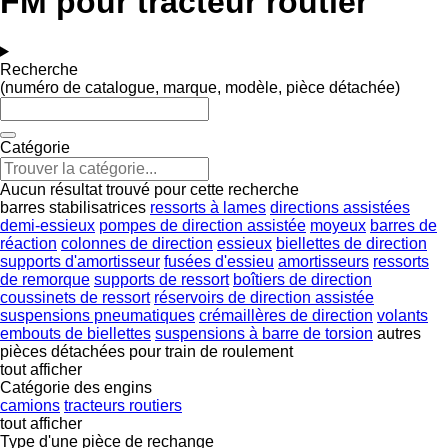
FM pour tracteur routier
Recherche
(numéro de catalogue, marque, modèle, pièce détachée)
Catégorie
Aucun résultat trouvé pour cette recherche
barres stabilisatrices
ressorts à lames
directions assistées
demi-essieux
pompes de direction assistée
moyeux
barres de
réaction
colonnes de direction
essieux
biellettes de direction
supports d'amortisseur
fusées d'essieu
amortisseurs
ressorts
de remorque
supports de ressort
boîtiers de direction
coussinets de ressort
réservoirs de direction assistée
suspensions pneumatiques
crémaillères de direction
volants
embouts de biellettes
suspensions à barre de torsion
autres
pièces détachées pour train de roulement
tout afficher
Catégorie des engins
camions
tracteurs routiers
tout afficher
Type d'une pièce de rechange