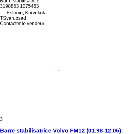
Barre stabilisatrice
3198853 1075463
Estonie, Kõrveküla
TSvaruosad
Contacter le vendeur
3
Barre stabilisatrice Volvo FM12 (01.98-12.05)