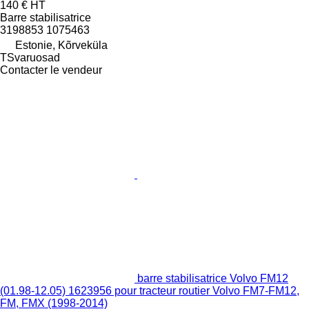
140 €
HT
Barre stabilisatrice
3198853 1075463
Estonie, Kõrveküla
TSvaruosad
Contacter le vendeur
barre stabilisatrice Volvo FM12
(01.98-12.05) 1623956 pour tracteur routier Volvo FM7-FM12,
FM, FMX (1998-2014)