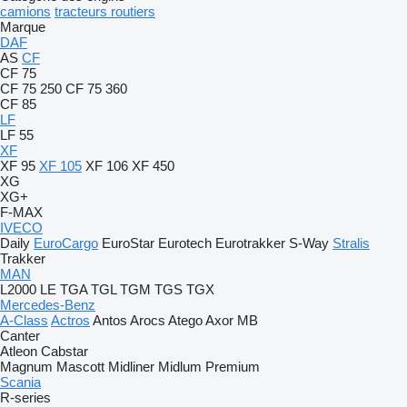
camions
tracteurs routiers
Marque
DAF
AS
CF
CF 75
CF 75 250
CF 75 360
CF 85
LF
LF 55
XF
XF 95
XF 105
XF 106
XF 450
XG
XG+
F-MAX
IVECO
Daily
EuroCargo
EuroStar
Eurotech
Eurotrakker
S-Way
Stralis
Trakker
MAN
L2000
LE
TGA
TGL
TGM
TGS
TGX
Mercedes-Benz
A-Class
Actros
Antos
Arocs
Atego
Axor
MB
Canter
Atleon
Cabstar
Magnum
Mascott
Midliner
Midlum
Premium
Scania
R-series