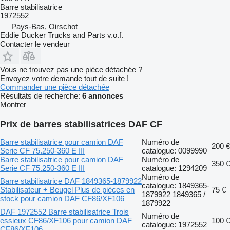
Barre stabilisatrice
1972552
Pays-Bas, Oirschot
Eddie Ducker Trucks and Parts v.o.f.
Contacter le vendeur
Vous ne trouvez pas une pièce détachée ?
Envoyez votre demande tout de suite !
Commander une pièce détachée
Résultats de recherche:
6 annonces
Montrer
Prix de barres stabilisatrices DAF CF
Barre stabilisatrice pour camion DAF
Numéro de
200 €
Serie CF 75.250-360 E III
catalogue: 0099990
Barre stabilisatrice pour camion DAF
Numéro de
350 €
Serie CF 75.250-360 E III
catalogue: 1294209
Numéro de
Barre stabilisatrice DAF 1849365-1879922
catalogue: 1849365-
Stabilisateur + Beugel Plus de pièces en
75 €
1879922 1849365 /
stock pour camion DAF CF86/XF106
1879922
DAF 1972552 Barre stabilisatrice Trois
Numéro de
essieux CF86/XF106 pour camion DAF
100 €
catalogue: 1972552
CF86/XF106