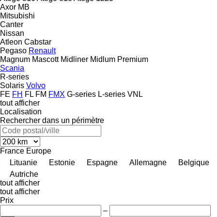
Axor
MB
Mitsubishi
Canter
Nissan
Atleon
Cabstar
Pegaso
Renault
Magnum
Mascott
Midliner
Midlum
Premium
Scania
R-series
Solaris
Volvo
FE
FH
FL
FM
FMX
G-series
L-series
VNL
tout afficher
Localisation
Rechercher dans un périmètre
France
Europe
Lituanie
Estonie
Espagne
Allemagne
Belgique
Autriche
tout afficher
tout afficher
Prix
–