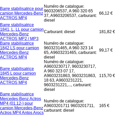
Numéro de catalogue:
Barre stabilisatrice pour
9603206537, A 960 320 65
camion Mercedes-Benz
66,12 €
37, A9603206537, carburant:
ACTROS MP4
diesel
Barre stabilisatrice
1841, L, LL pour camion
Carburant: diesel
181,82 €
Mercedes-Benz
ACTROS MP2 / MP3
Barre stabilisatrice
Numéro de catalogue:
1842 LS pour camion
9603231465, A 960 323 14
99,17 €
Mercedes-Benz
65, A9603231465, carburant:
ACTROS MP4
diesel
Numéro de catalogue:
A9603230717, 9603230717,
Barre stabilisatrice
A 960 323 07 17,
1845 L pour camion
A9603231863, 9603231863,
115,70 €
Mercedes-Benz
18 63, A9603231221,
ACTROS MP4
9603231221,..., carburant:
diesel
Barre stabilisatrice
Mercedes-Benz Actros
Numéro de catalogue:
MP4 (01.12-) pour
A9603201711 9603201711,
165 €
camion Mercedes-Benz
carburant: diesel
Actros MP4 Antos Arocs