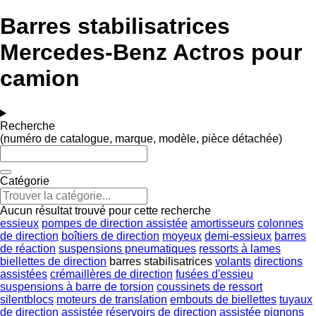
Barres stabilisatrices
Mercedes-Benz Actros pour
camion
Recherche
(numéro de catalogue, marque, modèle, pièce détachée)
Catégorie
Aucun résultat trouvé pour cette recherche
essieux
pompes de direction assistée
amortisseurs
colonnes
de direction
boîtiers de direction
moyeux
demi-essieux
barres
de réaction
suspensions pneumatiques
ressorts à lames
biellettes de direction
barres stabilisatrices
volants
directions
assistées
crémaillères de direction
fusées d'essieu
suspensions à barre de torsion
coussinets de ressort
silentblocs
moteurs de translation
embouts de biellettes
tuyaux
de direction assistée
réservoirs de direction assistée
pignons