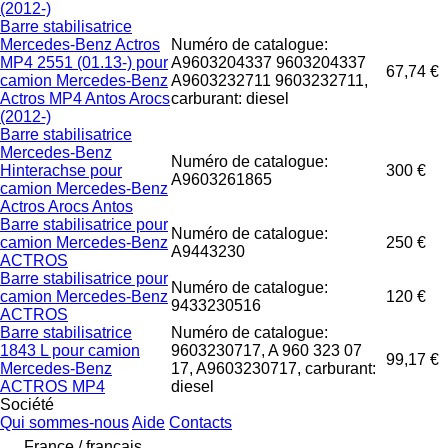
(2012-)
Barre stabilisatrice
Mercedes-Benz Actros
Numéro de catalogue:
MP4 2551 (01.13-) pour
A9603204337 9603204337
67,74 €
camion Mercedes-Benz
A9603232711 9603232711,
Actros MP4 Antos Arocs
carburant: diesel
(2012-)
Barre stabilisatrice
Mercedes-Benz
Numéro de catalogue:
Hinterachse pour
300 €
A9603261865
camion Mercedes-Benz
Actros Arocs Antos
Barre stabilisatrice pour
Numéro de catalogue:
camion Mercedes-Benz
250 €
A9443230
ACTROS
Barre stabilisatrice pour
Numéro de catalogue:
camion Mercedes-Benz
120 €
9433230516
ACTROS
Barre stabilisatrice
Numéro de catalogue:
1843 L pour camion
9603230717, A 960 323 07
99,17 €
Mercedes-Benz
17, A9603230717, carburant:
ACTROS MP4
diesel
Société
Qui sommes-nous
Aide
Contacts
France / français