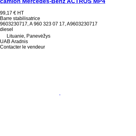
camion Mercedes-Benz ACTROS MP4
99,17 €
HT
Barre stabilisatrice
9603230717, A 960 323 07 17, A9603230717
diesel
Lituanie, Panevėžys
UAB Aradnis
Contacter le vendeur