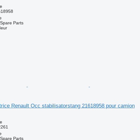
ce
618958
e
Spare Parts
deur
atrice Renault Occ stabilisatorstang 21618958 pour camion
ce
2261
e
Spare Parts