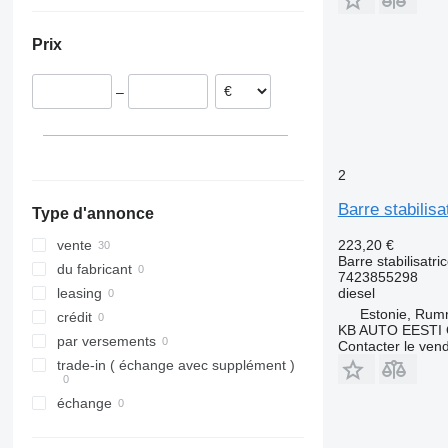
Espagne
Roumanie
Prix
Pays-Bas
Belgique
–
Estonie
Portugal
2
Barre stabilis
Type d'annonce
223,20 €
vente
Barre stabilisatri
du fabricant
7423855298
diesel
leasing
Estonie, Ru
crédit
KB AUTO EESTI
par versements
Contacter le ven
trade-in ( échange avec supplément )
échange