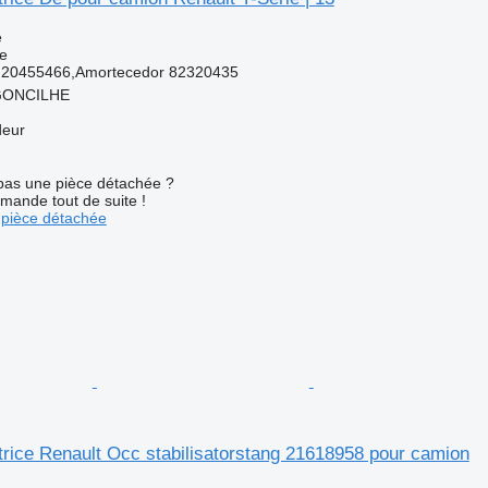
e
ce
 20455466,Amortecedor 82320435
RGONCILHE
deur
pas une pièce détachée ?
mande tout de suite !
pièce détachée
atrice Renault Occ stabilisatorstang 21618958 pour camion