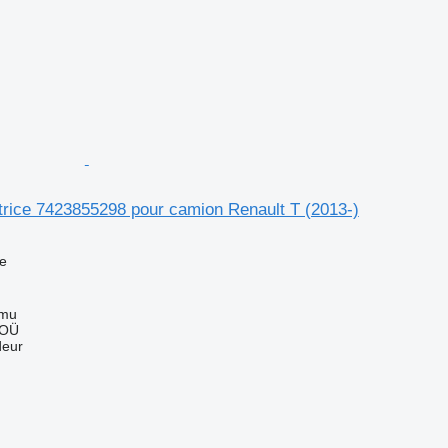
atrice 7423855298 pour camion Renault T (2013-)
ce
mmu
 OÜ
deur