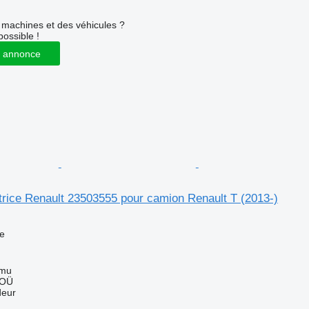
machines et des véhicules ?
possible !
 annonce
atrice Renault 23503555 pour camion Renault T (2013-)
ce
mmu
 OÜ
deur