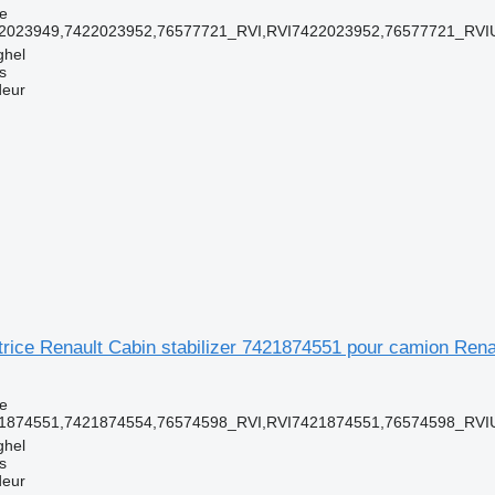
ce
2023949,7422023952,76577721_RVI,RVI7422023952,76577721_RVI
ghel
s
deur
atrice Renault Cabin stabilizer 7421874551 pour camion Rena
ce
1874551,7421874554,76574598_RVI,RVI7421874551,76574598_RVI
ghel
s
deur