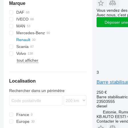
Marque
Vous vendez des 
DAF
Avec nous, c'est 
IVECO
AS
F-MAX
Déposer une
MAN
CF
Daily
Mercedes-Benz
LF
EuroCargo
L2000
Renault
XF
EuroStar
LE
A-Class
Canter
Atleon
Scania
XG
Eurotech
TGA
Actros
Cabstar
Magnum
Volvo
Eurotrakker
TGL
Antos
Mascott
R-series
tout afficher
S-Way
TGM
Arocs
Midliner
FE
Stralis
TGS
Atego
Midlum
FH
3
Trakker
TGX
Axor
Premium
FL
Localisation
MB
FM
Barre stabilis
FMX
Rechercher dans un périmètre
250 €
G-series
Barre stabilisatri
L-series
23503555
diesel
VNL
Estonie, Ru
France
KB AUTO EESTI
Contacter le ven
Europe