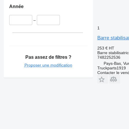
Année
–
1
Barre stabilis
253 €
HT
Barre stabilisatri
Pas assez de filtres ?
7482252536
Pays-Bas, Vu
Proposer une modification
Truckparts1919
Contacter le ven