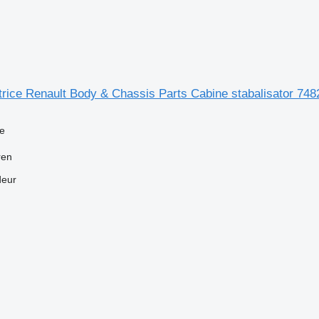
atrice Renault Body & Chassis Parts Cabine stabalisator 7
ce
ren
deur