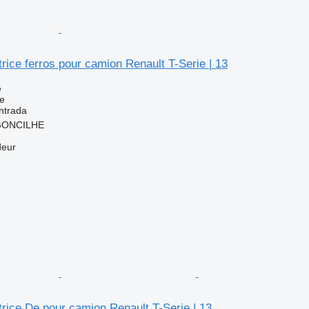
trice ferros pour camion Renault T-Serie | 13
e
ce
ntrada
RGONCILHE
deur
atrice De pour camion Renault T-Serie | 13