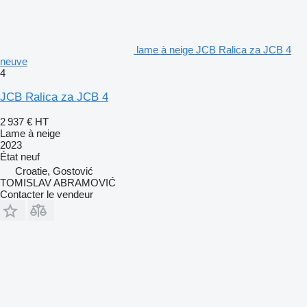
lame à neige JCB Ralica za JCB 4
neuve
4
JCB Ralica za JCB 4
2 937 €
HT
Lame à neige
2023
État
neuf
Croatie, Gostović
TOMISLAV ABRAMOVIĆ
Contacter le vendeur