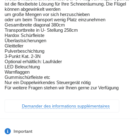
ist die flexibelste Lösung für Ihre Schneeräumung. Die Flügel
können abgewinkelt werden
um große Mengen vor sich herzuschieben
oder um beim Transport wenig Platz einzunehmen
Gesamtbreite diagonal 380cm
Transportbreite in U- Stellung 258cm
Hardox Schürfleiste
Überlastsicherungen
Gleitteller
Pulverbeschichtung
3-Punkt Kat. 2-3N
Optional erhältlich: Laufräder
LED Beleuchtung
Warnflaggen
Gummischürfleiste etc
Nur ein Doppelwirkendes Steuergerät nötig
Für weitere Fragen stehen wir Ihnen gerne zur Verfügung
Demander des informations supplémentaires
Important