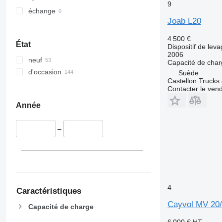
9
échange
Joab L20
4 500 €
État
Dispositif de lev
2006
neuf
Capacité de cha
d'occasion
Suède
Castellon Trucks
Contacter le ven
Année
–
4
Caractéristiques
Cayvol MV 20
Capacité de charge
6 000 €
HT