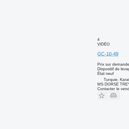
4
VIDÉO
GC-10-49
Prix sur demand
Dispositif de lev
État
neuf
Turquie, Kar
MS DORSE TREY
Contacter le ven