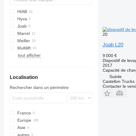
HIAB
Hyva
Joab
Marrel
20
Meiller
Joab L20
Multilift
tout afficher
FL
9 000 €
Dispositif de lev
2017
Capacité de cha
Suède
Localisation
Castellon Trucks
Contacter le ven
Rechercher dans un périmètre
France
Europe
Asie
Allemagne
autres
Pays-Bas
Turquie