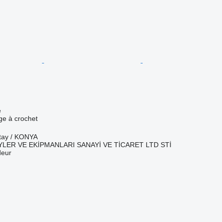
e
age à crochet
atay / KONYA
LER VE EKİPMANLARI SANAYİ VE TİCARET LTD STİ
deur