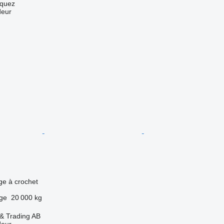
zquez
deur
age à crochet
rge
20 000 kg
 & Trading AB
deur