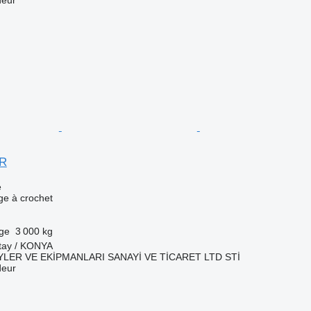
ER
e
age à crochet
rge
3 000 kg
atay / KONYA
LER VE EKİPMANLARI SANAYİ VE TİCARET LTD STİ
deur