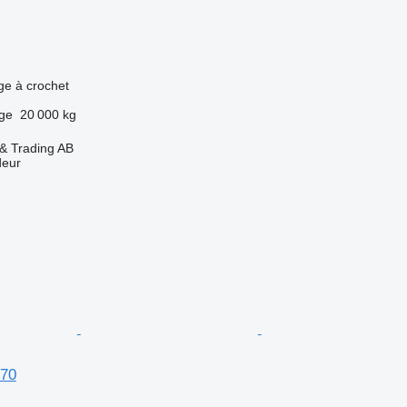
age à crochet
rge
20 000 kg
 & Trading AB
deur
/70