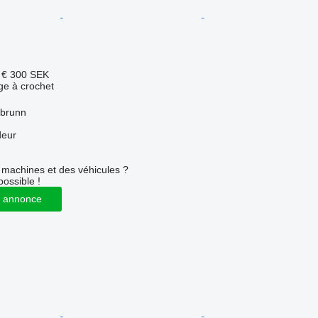
 €
300 SEK
age à crochet
sbrunn
deur
machines et des véhicules ?
possible !
 annonce