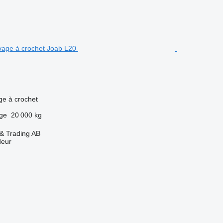
age à crochet
rge
20 000 kg
 & Trading AB
deur