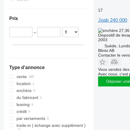
Espagne
Chine
Ukraine
17
Suède
Prix
Joab 240 000
Belgique
Estonie
27,36
–
Lituanie
Dispositif de lev
2003
Danemark
Suède, Lund
tout afficher
Blinto AB
Contacter le ven
Type d'annonce
Vous vendez des 
Avec nous, c'est 
vente
Déposer une
location
enchère
du fabricant
leasing
crédit
par versements
trade-in ( échange avec supplément )