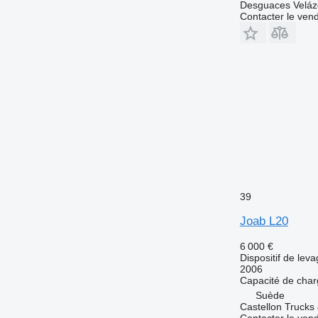
Desguaces Velá
Contacter le ven
39
Joab L20
6 000 €
Dispositif de lev
2006
Capacité de cha
Suède
Castellon Trucks
Contacter le ven