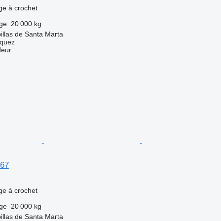
age à crochet
rge
20 000 kg
llas de Santa Marta
zquez
deur
/67
age à crochet
rge
20 000 kg
llas de Santa Marta