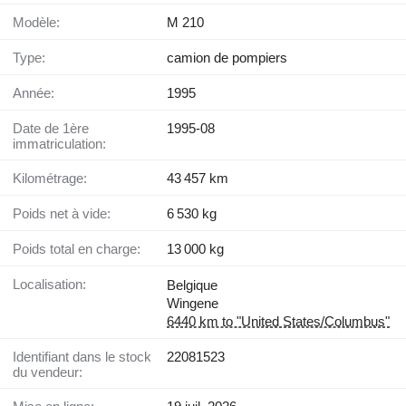
Modèle:
M 210
Type:
camion de pompiers
Année:
1995
Date de 1ère
1995-08
immatriculation:
Kilométrage:
43 457 km
Poids net à vide:
6 530 kg
Poids total en charge:
13 000 kg
Localisation:
Belgique
Wingene
6440 km to "United States/Columbus"
Identifiant dans le stock
22081523
du vendeur: