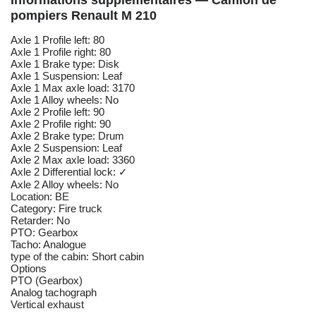
Informations supplémentaires — Camion de
pompiers Renault M 210
Axle 1 Profile left: 80
Axle 1 Profile right: 80
Axle 1 Brake type: Disk
Axle 1 Suspension: Leaf
Axle 1 Max axle load: 3170
Axle 1 Alloy wheels: No
Axle 2 Profile left: 90
Axle 2 Profile right: 90
Axle 2 Brake type: Drum
Axle 2 Suspension: Leaf
Axle 2 Max axle load: 3360
Axle 2 Differential lock: ✓
Axle 2 Alloy wheels: No
Location: BE
Category: Fire truck
Retarder: No
PTO: Gearbox
Tacho: Analogue
type of the cabin: Short cabin
Options
PTO (Gearbox)
Analog tachograph
Vertical exhaust