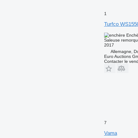
1
Turfco WS155
Enchè
Saleuse remorq
2017
Allemagne, 
Euro Auctions G
Contacter le ven
7
Vama