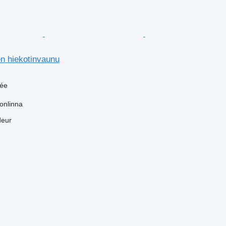
en hiekotinvaunu
uée
onlinna
deur