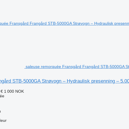
saleuse remorquée Fransgård Frangård STB-5000GA Strø
ngård STB-5000GA Strøvogn – Hydraulisk presenning – 5.000
 €
1 000 NOK
uée
m
deur