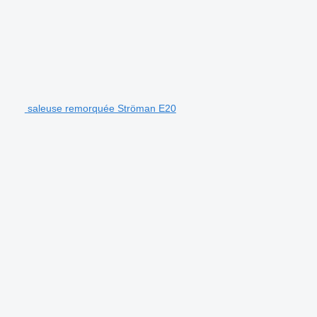
saleuse remorquée Ströman E20
.