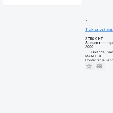
7
Traktorivetoin
2 750 €
HT
Saleuse remorq
2000
Finlande, Sav
MAATORI
Contacter le ven