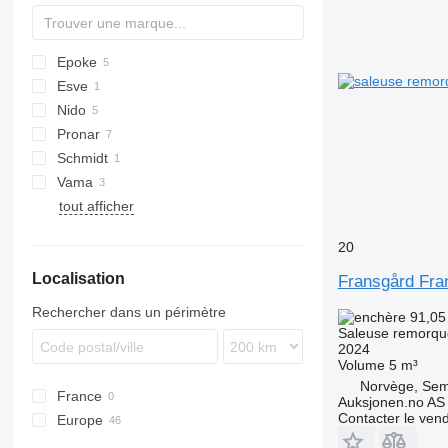
Epoke
B-series
Esve
TKB
Nido
Virtus
Pronar
Stratos
Schmidt
T130
Vama
T131
Stratos
tout afficher
T132
20
Localisation
Fransgård Fra
Rechercher dans un périmètre
91,05
Saleuse remorq
2024
Volume
5 m³
Norvège, Se
France
Auksjonen.no AS
Contacter le ven
Europe
Pays-Bas