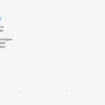
0
re
uée
Dormagen
mbH
deur