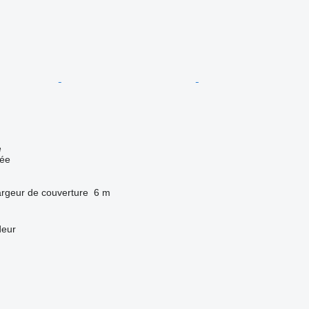
e
uée
rgeur de couverture
6 m
deur