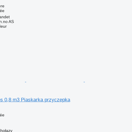
re
uée
andet
n.no AS
deur
os 0,8 m3 Piaskarka przyczepka
uée
chołazy