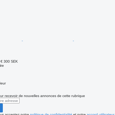
 €
300 SEK
uée
deur
r recevoir de nouvelles annonces de cette rubrique
vous acceptez notre
politique de confidentialité
et notre
accord utilisateur