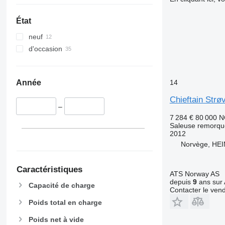
État
neuf
d'occasion
14
Année
Chieftain Strø
–
7 284 €
80 000 
Saleuse remorq
2012
Norvège, HE
Caractéristiques
ATS Norway AS
depuis
9
ans sur 
Capacité de charge
Contacter le ven
Poids total en charge
Poids net à vide