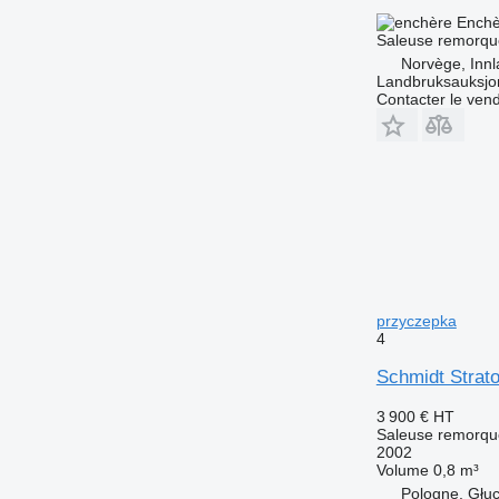
Enchè
Saleuse remorq
Norvège, Innl
Landbruksauksjo
Contacter le ven
przyczepka
4
Schmidt Strat
3 900 €
HT
Saleuse remorq
2002
Volume
0,8 m³
Pologne, Głu