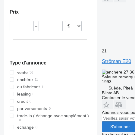
Allemagne
Prix
Finlande
Norvège
–
Danemark
Suède
Slovénie
Roumanie
21
tout afficher
Ströman E20
Type d'annonce
27,36
vente
Saleuse remorq
enchère
1993
du fabricant
Suède, Piteå
Blinto AB
leasing
Contacter le ven
crédit
par versements
Abonnez-vous pou
trade-in ( échange avec supplément )
S'abonner
échange
En cliquant ici, 