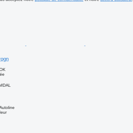
vogn
NOK
uée
IMDAL
Autoline
deur