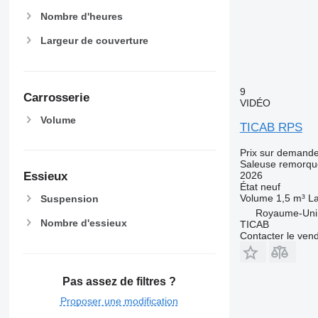
Nombre d'heures
Largeur de couverture
9
Carrosserie
VIDÉO
Volume
TICAB RPS
Prix sur demand
Saleuse remorq
Essieux
2026
État
neuf
Volume
1,5 m³
La
Suspension
Royaume-Uni
Nombre d'essieux
TICAB
Contacter le ven
Pas assez de filtres ?
Proposer une modification