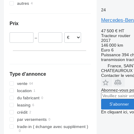
autres
Pays-Bas
Actros 1945
Arocs 3345
24
Allemagne
Ukraine
Actros 1963
Arocs 3351
Belgique
Actros 2036
Arocs 3358
Mercedes-Ben
Prix
Pologne
Actros 2040
Arocs 4058
47 500 €
HT
Lituanie
Actros 2043
Tracteur routier
–
Espagne
Actros 2044
2017
146 000 km
Royaume-Uni
Actros 2045
Euro 6
Autriche
Actros 2046
Puissance
394 c
transmission
trac
tout afficher
Actros 2442
France, SAI
Actros 2443
CHATEAUROUX 
Type d'annonce
Contacter le ven
Actros 2445
Actros 2540
vente
Abonnez-vous pou
Actros 2541
location
Actros 2542
du fabricant
S'abonner
Actros 2543
leasing
En cliquant ici, 
Actros 2545
crédit
Actros 2546
par versements
Actros 2548
trade-in ( échange avec supplément )
Actros 2551