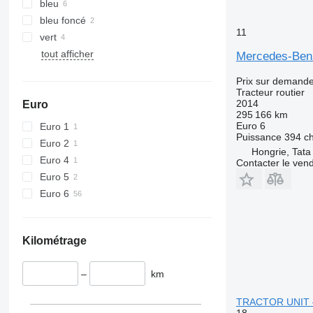
bleu
bleu foncé
11
vert
tout afficher
Mercedes-Ben
Prix sur demand
Tracteur routier
2014
Euro
295 166 km
Euro 6
Euro 1
Puissance
394 c
Euro 2
Hongrie, Tata
Euro 4
Contacter le ven
Euro 5
Euro 6
Kilométrage
–
km
TRACTOR UNIT 
18