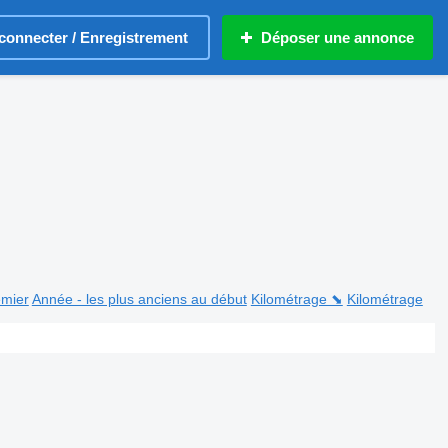
connecter / Enregistrement
Déposer une annonce
emier
Année - les plus anciens au début
Kilométrage ⬊
Kilométrage