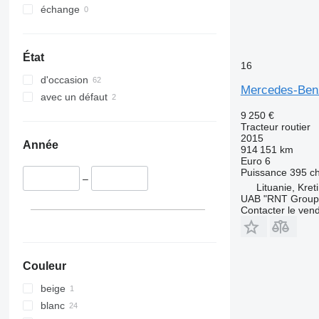
échange
Actros 2553
Actros 2645
Actros 2646
État
16
Actros 2648
d'occasion
Actros 2651
Mercedes-Benz
avec un défaut
Actros 2653
9 250 €
Actros 2663
Tracteur routier
Actros 3340
2015
Année
914 151 km
Actros 3348
Euro 6
Actros 3351
Puissance
395 c
–
Actros 3363
Lituanie, Kret
UAB "RNT Group
Actros 4048
Contacter le ven
Actros 4151
Actros 4163
Couleur
beige
blanc