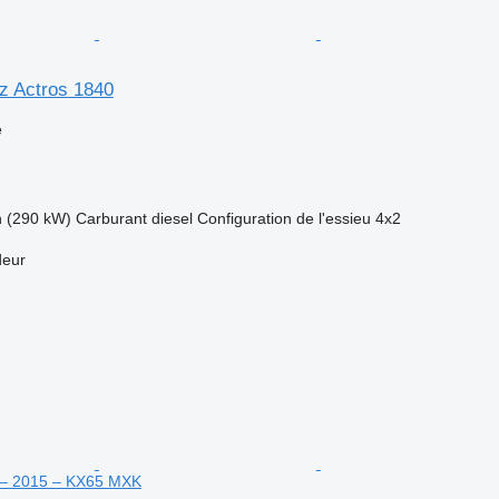
z Actros 1840
e
h (290 kW)
Carburant
diesel
Configuration de l'essieu
4x2
deur
– 2015 – KX65 MXK