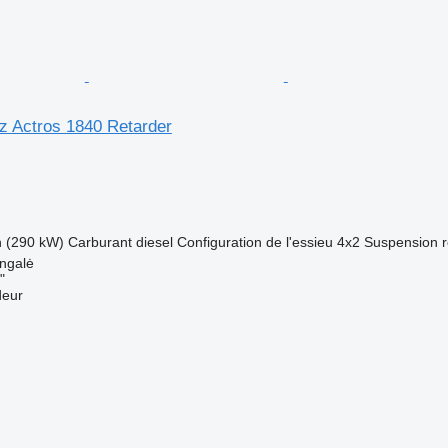
 Actros 1840 Retarder
h (290 kW)
Carburant
diesel
Configuration de l'essieu
4x2
Suspension
ingalė
"
deur