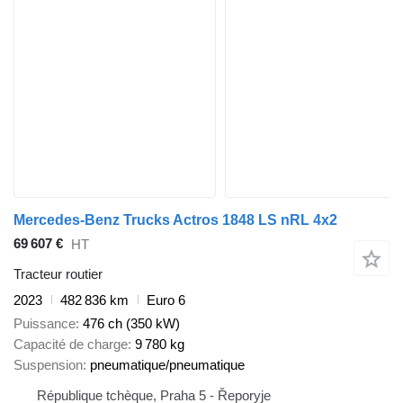
Mercedes-Benz Trucks Actros 1848 LS nRL 4x2
69 607 €
HT
Tracteur routier
2023
482 836 km
Euro 6
Puissance
476 ch (350 kW)
Capacité de charge
9 780 kg
Suspension
pneumatique/pneumatique
République tchèque, Praha 5 - Řeporyje