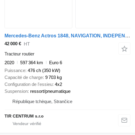
Mercedes-Benz Actros 1848, NAVIGATION, INDEPENDENT AIR CONDITIONING
42 000 €
HT
Tracteur routier
2020
597 364 km
Euro 6
Puissance
476 ch (350 kW)
Capacité de charge
9 703 kg
Configuration de l'essieu
4x2
Suspension
ressort/pneumatique
République tchèque, Strančice
TIR CENTRUM s.r.o