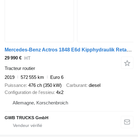
Mercedes-Benz Actros 1848 E6d Kipphydraulik Retarder HU 04.27
29 990 €
HT
Tracteur routier
2019
572 555 km
Euro 6
Puissance
476 ch (350 kW)
Carburant
diesel
Configuration de l'essieu
4x2
Allemagne, Korschenbroich
GWB TRUCKS GmbH