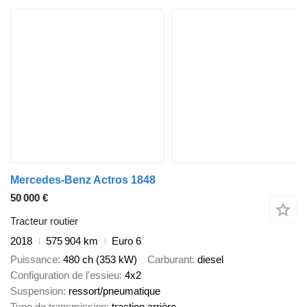
Mercedes-Benz Actros 1848
50 000 €
Tracteur routier
2018
575 904 km
Euro 6
Puissance
480 ch (353 kW)
Carburant
diesel
Configuration de l'essieu
4x2
Suspension
ressort/pneumatique
Type de transmission
traction arrière