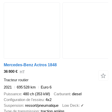
Mercedes-Benz Actros 1848
36 800 €
HT
Tracteur routier
2021
695 528 km
Euro 6
Puissance
480 ch (353 kW)
Carburant
diesel
Configuration de l'essieu
4x2
Suspension
ressort/pneumatique
Low Deck
✓
Type de transmission
traction arrière