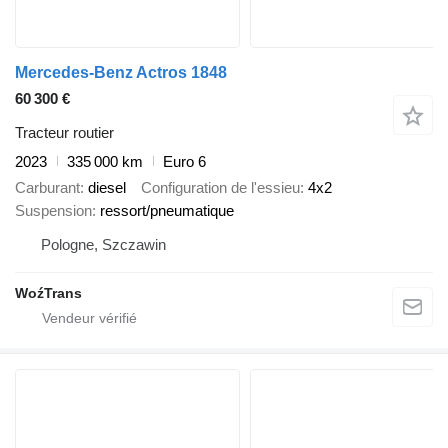
Mercedes-Benz Actros 1848
60 300 €
Tracteur routier
2023
335 000 km
Euro 6
Carburant
diesel
Configuration de l'essieu
4x2
Suspension
ressort/pneumatique
Pologne, Szczawin
WoźTrans