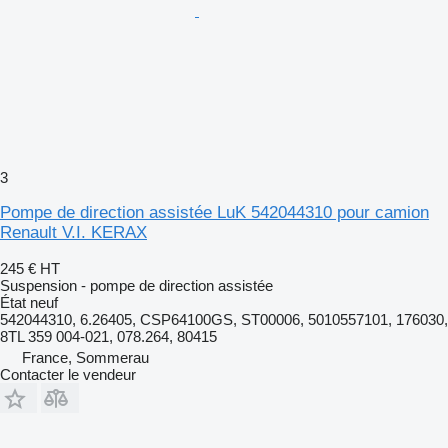
3
Pompe de direction assistée LuK 542044310 pour camion
Renault V.I. KERAX
245 €
HT
Suspension - pompe de direction assistée
État
neuf
542044310, 6.26405, CSP64100GS, ST00006, 5010557101, 176030,
8TL 359 004-021, 078.264, 80415
France, Sommerau
Contacter le vendeur