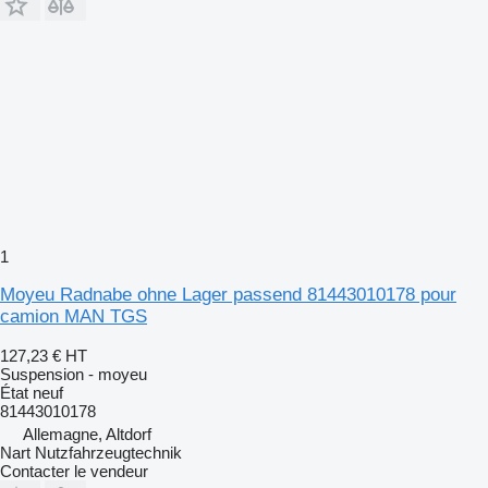
1
Moyeu Radnabe ohne Lager passend 81443010178 pour
camion MAN TGS
127,23 €
HT
Suspension - moyeu
État
neuf
81443010178
Allemagne, Altdorf
Nart Nutzfahrzeugtechnik
Contacter le vendeur