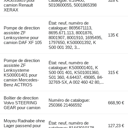
XA5093809 pour
catalogue: 6.26400,
328 €
camion Renault
5010600055, 5001865398
XERAX
État: neuf, numéro de
Pompe de direction
catalogue: 8695671113,
assistée ZF
8695.671.113, 8001876,
135 €
Lenksysteme pour
8001907, 8001910, 1695495,
camion DAF XF 105
1797650, KS00001392, K
S00 001 392, 3...
Pompe de direction
État: neuf, numéro de
assistée ZF
catalogue: KS00001401, K
Lenksysteme
S00 001 401, KS01001360,
315 €
KS00001401 pour
S01 360, 4.64437, 49085, 84-
camion Mercedes-
32769-SX, A 002 460 42 80,...
Benz ACTROS
Boîtier de direction
Numéro de catalogue:
Volvo STEERING
668,90 €
250366 21466592
GEAR pour camion
Moyeu Radnabe ohne
État: neuf, numéro de
Lager passend pour
127,23 €
catalogue: 81443010178