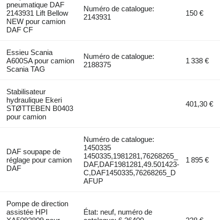
pneumatique DAF
Numéro de catalogue:
2143931 Lift Bellow
150 €
2143931
NEW pour camion
DAF CF
Essieu Scania
Numéro de catalogue:
A600SA pour camion
1 338 €
2188375
Scania TAG
Stabilisateur
hydraulique Ekeri
401,30 €
STØTTEBEN B0403
pour camion
Numéro de catalogue:
1450335
DAF soupape de
1450335,1981281,76268265_
réglage pour camion
1 895 €
DAF,DAF1981281,49.501423-
DAF
C,DAF1450335,76268265_D
AFUP
Pompe de direction
assistée HPI
État: neuf, numéro de