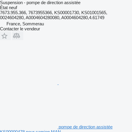
Suspension - pompe de direction assistée
État
neuf
7673.955.366, 7673955366, KS00001730, KS01001565,
0024604280, A0004604280080, A0004604280,4.61749
France, Sommerau
Contacter le vendeur
pompe de direction assistée
KS00000478 pour camion MAN