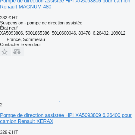
Pompe de direction assistée HPI XA5093806 pour camion
Renault MAGNUM 480
232 €
HT
Suspension - pompe de direction assistée
État
neuf
XA5093806, 5001865386, 5010600046, 83478, 6.26402, 109012
France, Sommerau
Contacter le vendeur
2
Pompe de direction assistée HPI XA5093809 6.26400 pour
camion Renault XERAX
328 €
HT