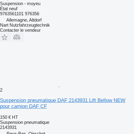
Suspension - moyeu
État
neuf
9763561101 976356
Allemagne, Altdorf
Nart Nutzfahrzeugtechnik
Contacter le vendeur
2
Suspension pneumatique DAF 2143931 Lift Bellow NEW
pour camion DAF CF
150 €
HT
Suspension pneumatique
2143931
Pays-Bas, Oirschot