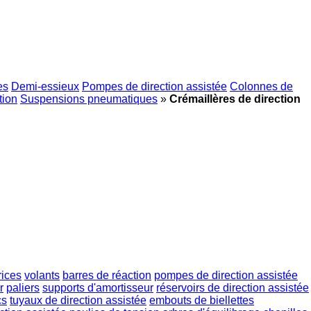
es
Demi-essieux
Pompes de direction assistée
Colonnes de
tion
Suspensions pneumatiques
»
Crémaillères de direction
rices
volants
barres de réaction
pompes de direction assistée
r
paliers
supports d'amortisseur
réservoirs de direction assistée
cs
tuyaux de direction assistée
embouts de biellettes