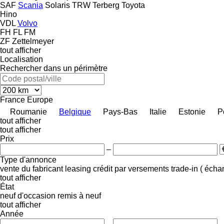
SAF
Scania
Solaris
TRW
Terberg
Toyota
Hino
VDL
Volvo
FH
FL
FM
ZF
Zettelmeyer
tout afficher
Localisation
Rechercher dans un périmètre
France
Europe
Roumanie
Belgique
Pays-Bas
Italie
Estonie
P
tout afficher
tout afficher
Prix
–
Type d'annonce
vente
du fabricant
leasing
crédit
par versements
trade-in ( éch
tout afficher
État
neuf
d'occasion
remis à neuf
tout afficher
Année