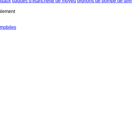
oïdaux
bagues d'étanchéité de moyeu
pignons de pompe de direc
oulement
mobiles