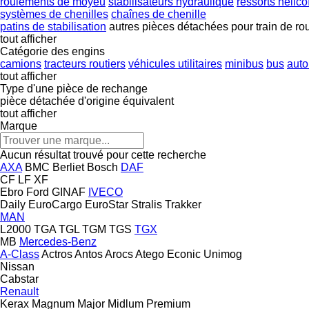
roulements de moyeu
stabilisateurs hydraulique
ressorts hélic
systèmes de chenilles
chaînes de chenille
patins de stabilisation
autres pièces détachées pour train de r
tout afficher
Catégorie des engins
camions
tracteurs routiers
véhicules utilitaires
minibus
bus
auto
tout afficher
Type d'une pièce de rechange
pièce détachée d'origine
équivalent
tout afficher
Marque
Aucun résultat trouvé pour cette recherche
AXA
BMC
Berliet
Bosch
DAF
CF
LF
XF
Ebro
Ford
GINAF
IVECO
Daily
EuroCargo
EuroStar
Stralis
Trakker
MAN
L2000
TGA
TGL
TGM
TGS
TGX
MB
Mercedes-Benz
A-Class
Actros
Antos
Arocs
Atego
Econic
Unimog
Nissan
Cabstar
Renault
Kerax
Magnum
Major
Midlum
Premium