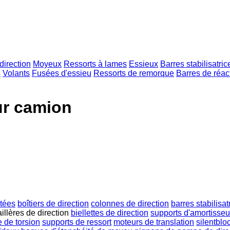
direction
Moyeux
Ressorts à lames
Essieux
Barres stabilisatric
s
Volants
Fusées d'essieu
Ressorts de remorque
Barres de réac
ur camion
stées
boîtiers de direction
colonnes de direction
barres stabilisat
illères de direction
biellettes de direction
supports d'amortisseu
 de torsion
supports de ressort
moteurs de translation
silentblo