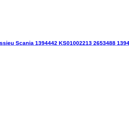
 d'essieu Scania 1394442 KS01002213 2653488 139