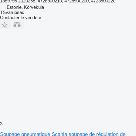
1889795 2020258, 4728900210, 4728900200, 4728900220
Estonie, Kõrveküla
TSvaruosad
Contacter le vendeur
3
Soupape pneumatique Scania soupape de régulation de