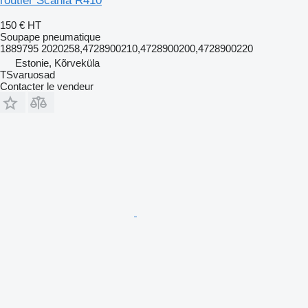
routier Scania R410
150 €
HT
Soupape pneumatique
1889795 2020258,4728900210,4728900200,4728900220
Estonie, Kõrveküla
TSvaruosad
Contacter le vendeur