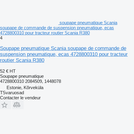
soupape pneumatique Scania
soupape de commande de suspension pneumatique, ecas
4728800310 pour tracteur routier Scania R380
4
Soupape pneumatique Scania soupape de commande de
suspension pneumatique, ecas 4728800310 pour tracteur
routier Scania R380
52 €
HT
Soupape pneumatique
4728800310 2084509, 1448078
Estonie, Kõrveküla
TSvaruosad
Contacter le vendeur