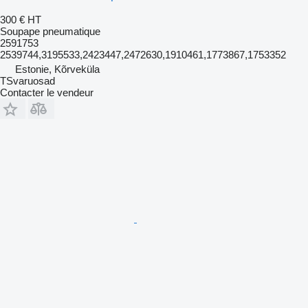
300 €
HT
Soupape pneumatique
2591753
2539744,3195533,2423447,2472630,1910461,1773867,1753352
Estonie, Kõrveküla
TSvaruosad
Contacter le vendeur