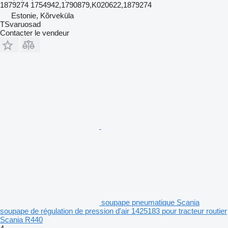
1879274 1754942,1790879,K020622,1879274
Estonie, Kõrveküla
TSvaruosad
Contacter le vendeur
soupape pneumatique Scania
soupape de régulation de pression d'air 1425183 pour tracteur routier
Scania R440