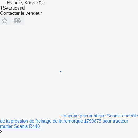
Estonie, Kõrveküla
TSvaruosad
Contacter le vendeur
soupape pneumatique Scania contrôle
de la pression de freinage de la remorque 1790879 pour tracteur
routier Scania R440
8