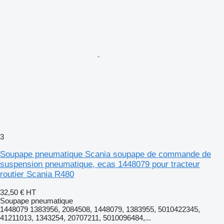
3
Soupape pneumatique Scania soupape de commande de
suspension pneumatique, ecas 1448079 pour tracteur
routier Scania R480
32,50 €
HT
Soupape pneumatique
1448079 1383956, 2084508, 1448079, 1383955, 5010422345,
41211013, 1343254, 20707211, 5010096484,...