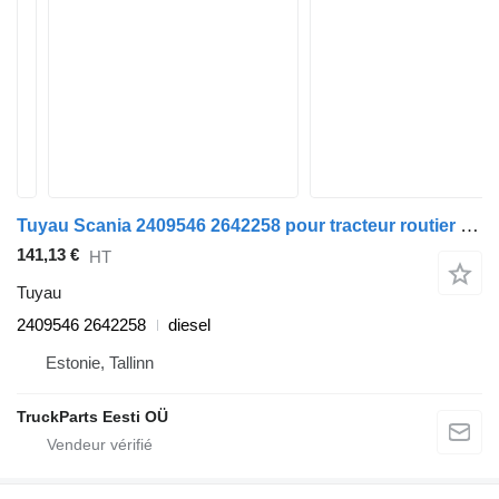
Tuyau Scania 2409546 2642258 pour tracteur routier Scania L,P,G,R,S-series (2016-)
141,13 €
HT
Tuyau
2409546 2642258
diesel
Estonie, Tallinn
TruckParts Eesti OÜ