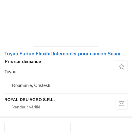
Tuyau Furtun Flexibil Intercooler pour camion Scania – Coduri Compatibile: 1358202, 1442579, 1522010, 1522011, 1794725, 1809771, 1401696
Prix sur demande
Tuyau
Roumanie, Cristesti
ROYAL DRU AGRO S.R.L.