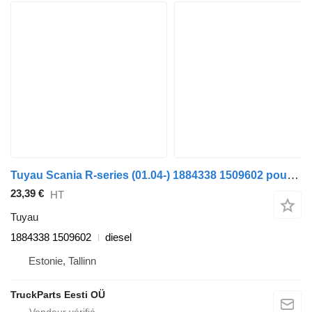
Tuyau Scania R-series (01.04-) 1884338 1509602 pour tracteur routier Scania P,G,R,T-series (2004-2017)
23,39 €
HT
Tuyau
1884338 1509602
diesel
Estonie, Tallinn
TruckParts Eesti OÜ