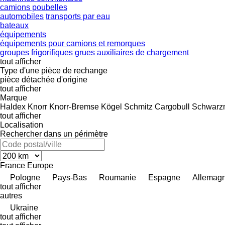
camions poubelles
automobiles
transports par eau
bateaux
équipements
équipements pour camions et remorques
groupes frigorifiques
grues auxiliaires de chargement
tout afficher
Type d'une pièce de rechange
pièce détachée d'origine
tout afficher
Marque
Haldex
Knorr
Knorr-Bremse
Kögel
Schmitz Cargobull
Schwarzm
tout afficher
Localisation
Rechercher dans un périmètre
France
Europe
Pologne
Pays-Bas
Roumanie
Espagne
Allemag
tout afficher
autres
Ukraine
tout afficher