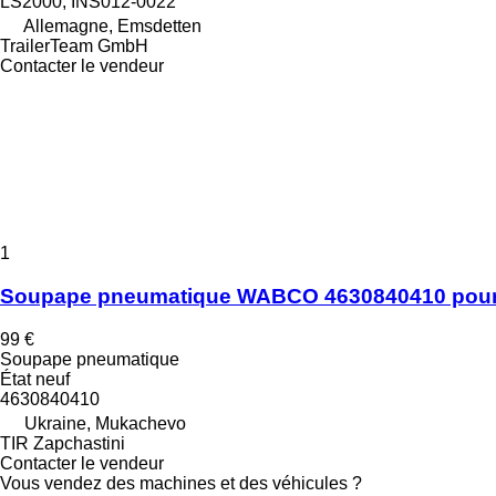
LS2000, INS012-0022
Allemagne, Emsdetten
TrailerTeam GmbH
Contacter le vendeur
1
Soupape pneumatique WABCO 4630840410 pou
99 €
Soupape pneumatique
État
neuf
4630840410
Ukraine, Mukachevo
TIR Zapchastini
Contacter le vendeur
Vous vendez des machines et des véhicules ?