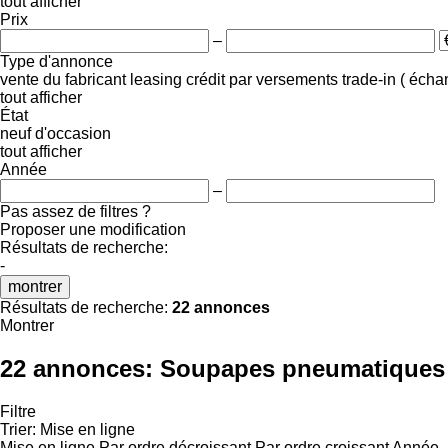
tout afficher
Prix
–
Type d'annonce
vente
du fabricant
leasing
crédit
par versements
trade-in ( éch
tout afficher
État
neuf
d'occasion
tout afficher
Année
–
Pas assez de filtres ?
Proposer une modification
Résultats de recherche:
-
montrer
Résultats de recherche:
22 annonces
Montrer
22 annonces:
Soupapes pneumatiques
Filtre
Trier
:
Mise en ligne
Mise en ligne
Par ordre décroissant
Par ordre croissant
Année -