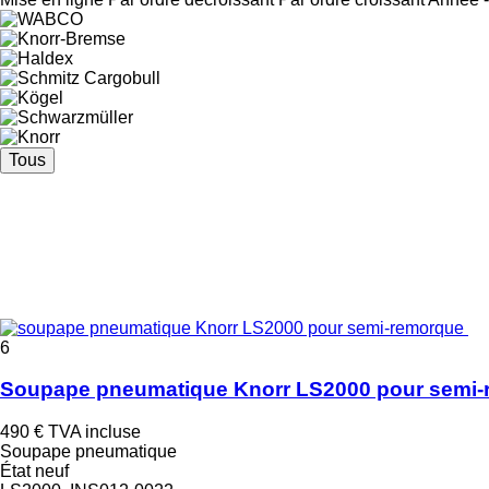
Tous
6
Soupape pneumatique Knorr LS2000 pour semi
490 €
TVA incluse
Soupape pneumatique
État
neuf