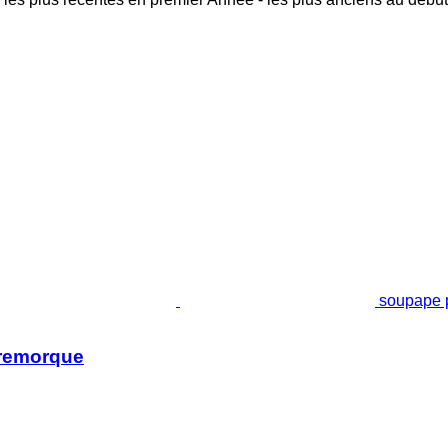
soupape 
-remorque