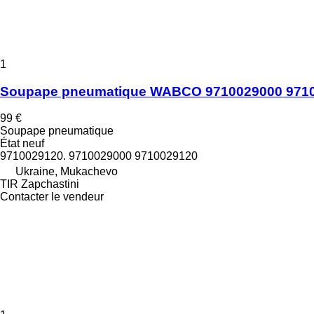
1
Soupape pneumatique WABCO 9710029000 9710
99 €
Soupape pneumatique
État
neuf
9710029120. 9710029000 9710029120
Ukraine, Mukachevo
TIR Zapchastini
Contacter le vendeur