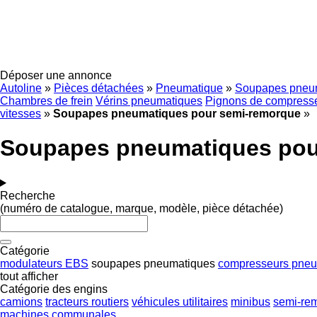
Déposer une annonce
Autoline
»
Pièces détachées
»
Pneumatique
»
Soupapes pneu
Chambres de frein
Vérins pneumatiques
Pignons de compress
vitesses
»
Soupapes pneumatiques pour semi-remorque
»
Soupapes pneumatiques pou
Recherche
(numéro de catalogue, marque, modèle, pièce détachée)
Catégorie
modulateurs EBS
soupapes pneumatiques
compresseurs pneu
tout afficher
Catégorie des engins
camions
tracteurs routiers
véhicules utilitaires
minibus
semi-re
machines communales