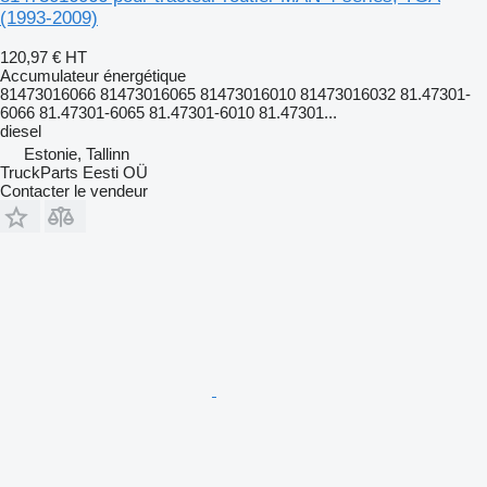
(1993-2009)
120,97 €
HT
Accumulateur énergétique
81473016066 81473016065 81473016010 81473016032 81.47301-
6066 81.47301-6065 81.47301-6010 81.47301...
diesel
Estonie, Tallinn
TruckParts Eesti OÜ
Contacter le vendeur