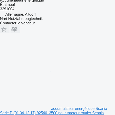
Accumulateur énergétique
État
neuf
3291004
Allemagne, Altdorf
Nart Nutzfahrzeugtechnik
Contacter le vendeur
accumulateur énergétique Scania
Série P (01.04-12.17) 9254613500 pour tracteur routier Scania