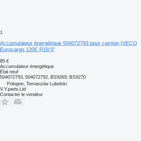
1
Accumulateur énergétique 504072793 pour camion IVECO
Eurocargo 120E R19.5"
85 €
Accumulateur énergétique
État
neuf
504072793, 504072792, BS9269, BS9270
Pologne, Tomaszów Lubelski
V.Y.parts.Ltd
Contacter le vendeur