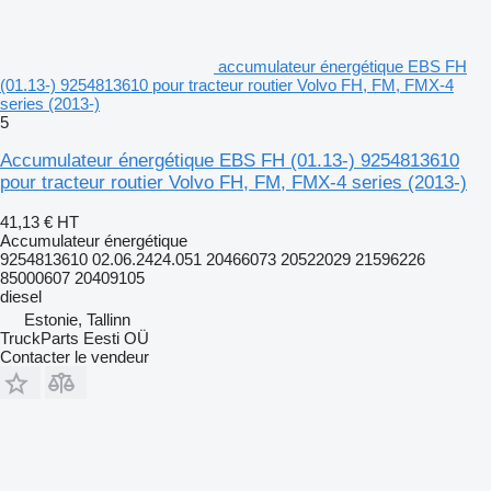
accumulateur énergétique EBS FH
(01.13-) 9254813610 pour tracteur routier Volvo FH, FM, FMX-4
series (2013-)
5
Accumulateur énergétique EBS FH (01.13-) 9254813610
pour tracteur routier Volvo FH, FM, FMX-4 series (2013-)
41,13 €
HT
Accumulateur énergétique
9254813610 02.06.2424.051 20466073 20522029 21596226
85000607 20409105
diesel
Estonie, Tallinn
TruckParts Eesti OÜ
Contacter le vendeur