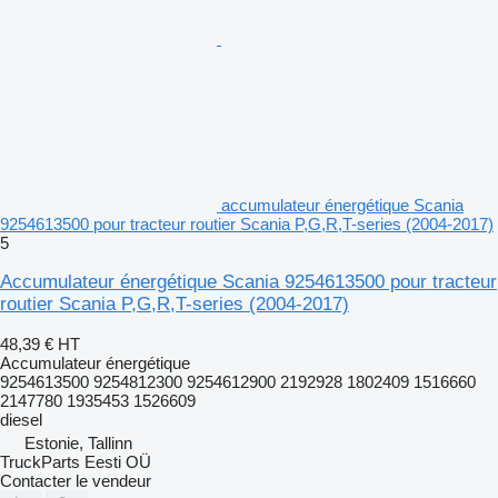
accumulateur énergétique Scania
9254613500 pour tracteur routier Scania P,G,R,T-series (2004-2017)
5
Accumulateur énergétique Scania 9254613500 pour tracteur
routier Scania P,G,R,T-series (2004-2017)
48,39 €
HT
Accumulateur énergétique
9254613500 9254812300 9254612900 2192928 1802409 1516660
2147780 1935453 1526609
diesel
Estonie, Tallinn
TruckParts Eesti OÜ
Contacter le vendeur