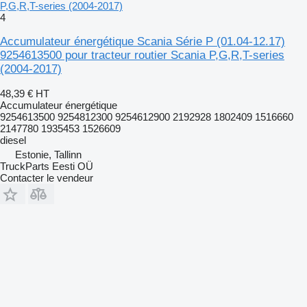
P,G,R,T-series (2004-2017)
4
Accumulateur énergétique Scania Série P (01.04-12.17)
9254613500 pour tracteur routier Scania P,G,R,T-series
(2004-2017)
48,39 €
HT
Accumulateur énergétique
9254613500 9254812300 9254612900 2192928 1802409 1516660
2147780 1935453 1526609
diesel
Estonie, Tallinn
TruckParts Eesti OÜ
Contacter le vendeur