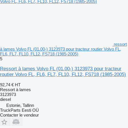
ressort
à lames Volvo FL (01.00-) 3123973 pour tracteur routier Volvo FL,
FL6, FL7, FL10, FL12, FS718 (1985-2005)
5
Ressort à lames Volvo FL (01.00-) 3123973 pour tracteur
routier Volvo FL, FL6, FL7, FL10, FL12, FS718 (1985-2005)
92,74 €
HT
Ressort à lames
3123973
diesel
Estonie, Tallinn
TruckParts Eesti OÜ
Contacter le vendeur