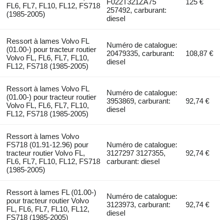
F022T321ZA75
125 €
FL6, FL7, FL10, FL12, FS718
257492, carburant:
(1985-2005)
diesel
Ressort à lames Volvo FL
Numéro de catalogue:
(01.00-) pour tracteur routier
20479335, carburant:
108,87 €
Volvo FL, FL6, FL7, FL10,
diesel
FL12, FS718 (1985-2005)
Ressort à lames Volvo FL
Numéro de catalogue:
(01.00-) pour tracteur routier
3953869, carburant:
92,74 €
Volvo FL, FL6, FL7, FL10,
diesel
FL12, FS718 (1985-2005)
Ressort à lames Volvo
FS718 (01.91-12.96) pour
Numéro de catalogue:
tracteur routier Volvo FL,
3127297 3127355,
92,74 €
FL6, FL7, FL10, FL12, FS718
carburant: diesel
(1985-2005)
Ressort à lames FL (01.00-)
Numéro de catalogue:
pour tracteur routier Volvo
3123973, carburant:
92,74 €
FL, FL6, FL7, FL10, FL12,
diesel
FS718 (1985-2005)