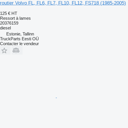
routier Volvo FL, FL6, FL7, FL10, FL12, FS718 (1985-2005)
125 €
HT
Ressort à lames
20376159
diesel
Estonie, Tallinn
TruckParts Eesti OÜ
Contacter le vendeur