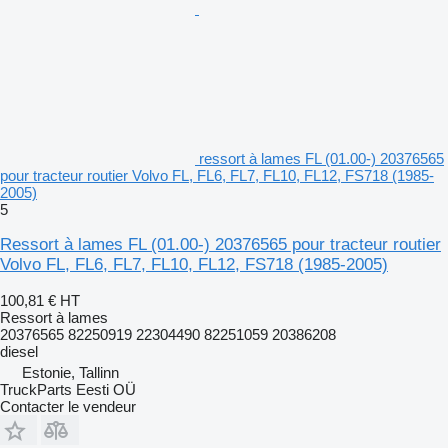
ressort à lames FL (01.00-) 20376565
pour tracteur routier Volvo FL, FL6, FL7, FL10, FL12, FS718 (1985-
2005)
5
Ressort à lames FL (01.00-) 20376565 pour tracteur routier
Volvo FL, FL6, FL7, FL10, FL12, FS718 (1985-2005)
100,81 €
HT
Ressort à lames
20376565 82250919 22304490 82251059 20386208
diesel
Estonie, Tallinn
TruckParts Eesti OÜ
Contacter le vendeur