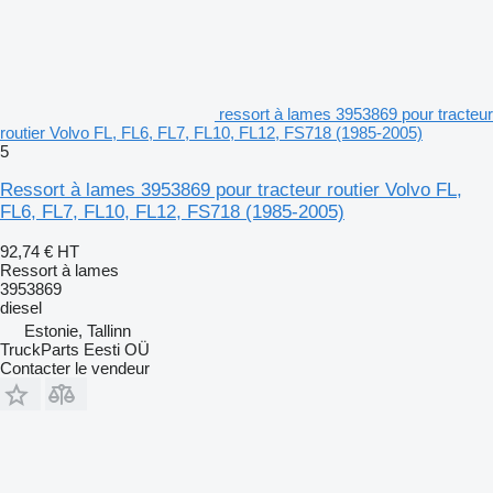
ressort à lames 3953869 pour tracteur
routier Volvo FL, FL6, FL7, FL10, FL12, FS718 (1985-2005)
5
Ressort à lames 3953869 pour tracteur routier Volvo FL,
FL6, FL7, FL10, FL12, FS718 (1985-2005)
92,74 €
HT
Ressort à lames
3953869
diesel
Estonie, Tallinn
TruckParts Eesti OÜ
Contacter le vendeur