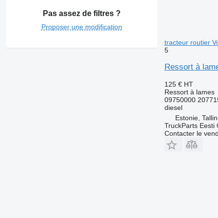
Pas assez de filtres ?
Proposer une modification
tracteur routier
5
Ressort à lam
125 €
HT
Ressort à lames
09750000 20771
diesel
Estonie, Talli
TruckParts Eesti
Contacter le ven