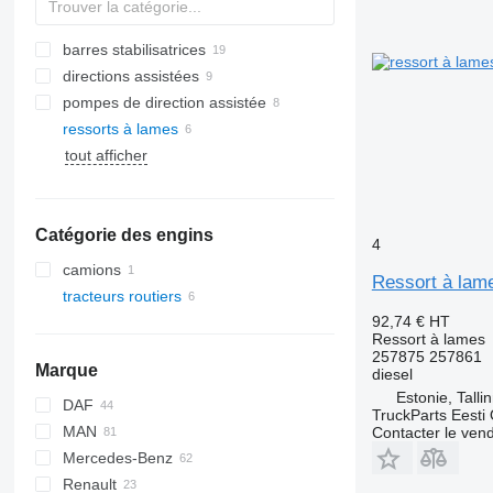
barres stabilisatrices
directions assistées
pompes de direction assistée
ressorts à lames
tout afficher
Catégorie des engins
4
camions
Ressort à lam
tracteurs routiers
92,74 €
HT
Ressort à lames
257875 257861
Marque
diesel
Estonie, Talli
DAF
TruckParts Eesti
MAN
CF
EuroCargo
Contacter le ven
Mercedes-Benz
LF
Stralis
F90
Renault
XF
Trakker
L2000
Actros
Canter