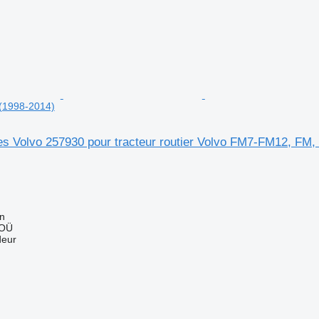
(1998-2014)
es Volvo 257930 pour tracteur routier Volvo FM7-FM12, FM
nn
 OÜ
deur