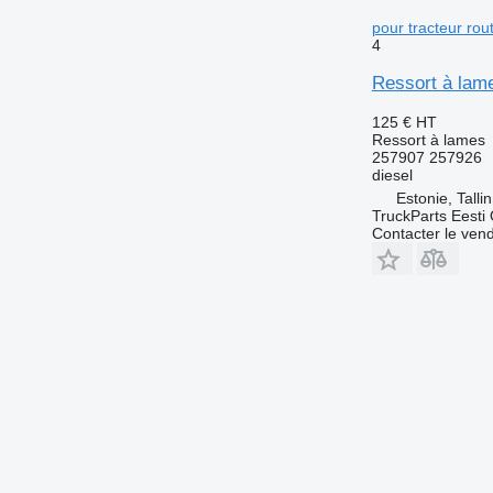
pour tracteur ro
4
Ressort à lam
125 €
HT
Ressort à lames
257907 257926
diesel
Estonie, Talli
TruckParts Eesti
Contacter le ven