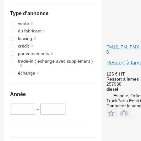
Type d'annonce
vente
du fabricant
leasing
crédit
FM12, FM, FMX 
6
par versements
trade-in ( échange avec supplément )
Ressort à lam
échange
125 €
HT
Ressort à lames
257930
diesel
Année
Estonie, Talli
TruckParts Eesti
Contacter le ven
–