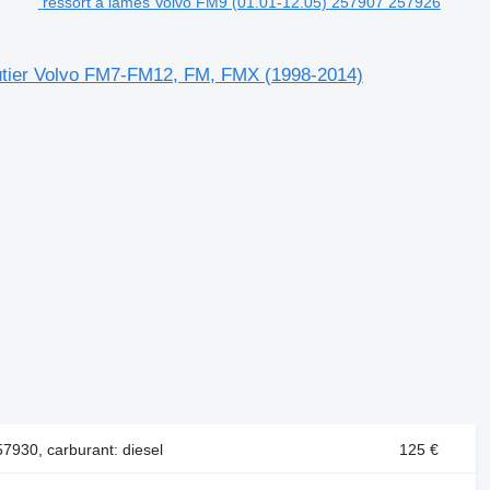
ressort à lames Volvo FM9 (01.01-12.05) 257907 257926
outier Volvo FM7-FM12, FM, FMX (1998-2014)
7930, carburant: diesel
125 €