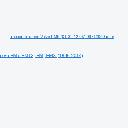
ressort à lames Volvo FM9 (01.01-12.05) 09712000 pour
r Volvo FM7-FM12, FM, FMX (1998-2014)