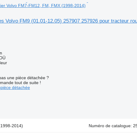
utier Volvo FM7-FM12, FM, FMX (1998-2014)
es Volvo FM9 (01.01-12.05) 257907 257926 pour tracteur r
nn
 OÜ
deur
pas une pièce détachée ?
mande tout de suite !
pièce détachée
(1998-2014)
Numéro de catalogue: 25