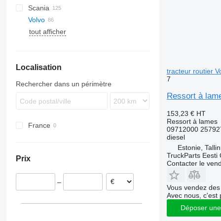
Scania
LE
Antos
Kerax
Volvo
TGA
Arocs
Magnum
G-series
tout afficher
TGL
Atego
Midlum
P-series
FE
TGM
Axor
Premium
R-series
FH
FE 280
TGS
FL
FH12
Localisation
TGX
FM
FH13
FL6
tracteur routier
7
FMX
FH16
FL7
FM7
Rechercher dans un périmètre
VNL
FH 440
FL10
FM9
FH16 550
Ressort à lam
FL12
FM12
153,23 €
HT
FL240
FM 300
Ressort à lames
France
FL 280
09712000 25792
diesel
Estonie, Talli
TruckParts Eesti
Prix
Contacter le ven
–
Vous vendez des 
Avec nous, c'est 
Déposer une