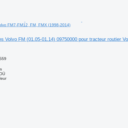
 Volvo FM7-FM12, FM, FMX (1998-2014)
es Volvo FM (01.05-01.14) 09750000 pour tracteur routier
559
nn
 OÜ
deur