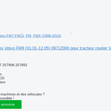
 Volvo FM7-FM12, FM, FMX (1998-2014)
es Volvo FM9 (01.01-12.05) 09712000 pour tracteur routie
7 257908 257892
nn
 OÜ
deur
machines et des véhicules ?
possible !
 annonce