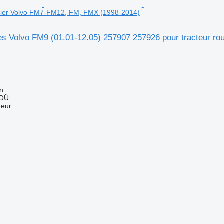
utier Volvo FM7-FM12, FM, FMX (1998-2014)
es Volvo FM9 (01.01-12.05) 257907 257926 pour tracteur r
nn
 OÜ
deur