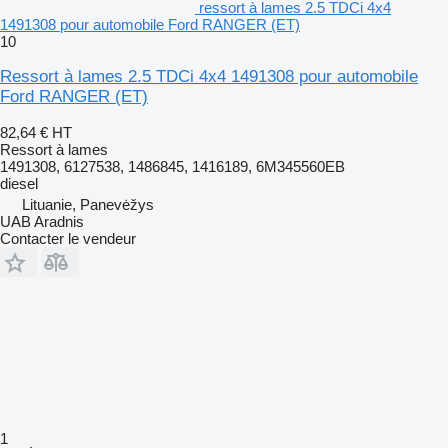
ressort à lames 2.5 TDCi 4x4
1491308 pour automobile Ford RANGER (ET)
10
Ressort à lames 2.5 TDCi 4x4 1491308 pour automobile
Ford RANGER (ET)
82,64 €
HT
Ressort à lames
1491308, 6127538, 1486845, 1416189, 6M345560EB
diesel
Lituanie, Panevėžys
UAB Aradnis
Contacter le vendeur
1