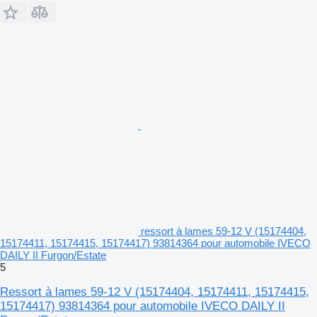
ressort à lames 59-12 V (15174404,
15174411, 15174415, 15174417) 93814364 pour automobile IVECO
DAILY II Furgon/Estate
5
Ressort à lames 59-12 V (15174404, 15174411, 15174415,
15174417) 93814364 pour automobile IVECO DAILY II