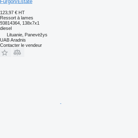
Furgon/Estate
123,97 €
HT
Ressort à lames
93814364, 138x7x1
diesel
Lituanie, Panevėžys
UAB Aradnis
Contacter le vendeur