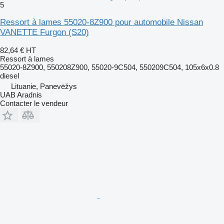
5
Ressort à lames 55020-8Z900 pour automobile Nissan
VANETTE Furgon (S20)
82,64 €
HT
Ressort à lames
55020-8Z900, 550208Z900, 55020-9C504, 550209C504, 105x6x0.8
diesel
Lituanie, Panevėžys
UAB Aradnis
Contacter le vendeur