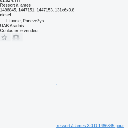
81,82 €
HT
Ressort à lames
1486845, 1447151, 1447153, 131x6x0.8
diesel
Lituanie, Panevėžys
UAB Aradnis
Contacter le vendeur
ressort à lames 3.0 D 1486845 pour