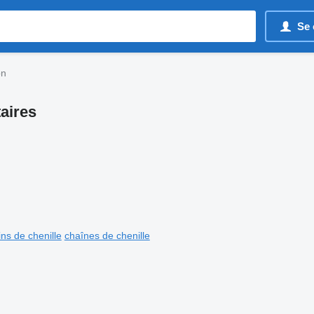
Se 
on
taires
ins de chenille
chaînes de chenille