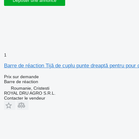
Déposer une annonce
1
Barre de réaction Tijă de cuplu punte dreaptă pentru pour
Prix sur demande
Barre de réaction
Roumanie, Cristesti
ROYAL DRU AGRO S.R.L.
Contacter le vendeur