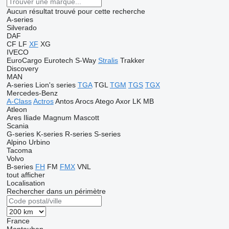
Aucun résultat trouvé pour cette recherche
A-series
Silverado
DAF
CF
LF
XF
XG
IVECO
EuroCargo
Eurotech
S-Way
Stralis
Trakker
Discovery
MAN
A-series
Lion's series
TGA
TGL
TGM
TGS
TGX
Mercedes-Benz
A-Class
Actros
Antos
Arocs
Atego
Axor
LK
MB
Atleon
Ares
Iliade
Magnum
Mascott
Scania
G-series
K-series
R-series
S-series
Alpino
Urbino
Tacoma
Volvo
B-series
FH
FM
FMX
VNL
tout afficher
Localisation
Rechercher dans un périmètre
France