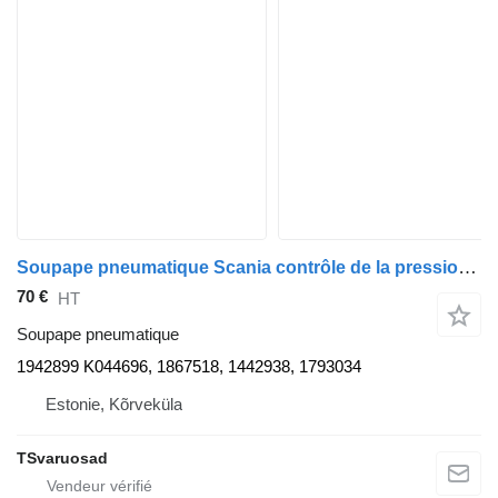
Soupape pneumatique Scania contrôle de la pression de freinage 1942899 pour tracteur routier Scania G400
70 €
HT
Soupape pneumatique
1942899 K044696, 1867518, 1442938, 1793034
Estonie, Kõrveküla
TSvaruosad