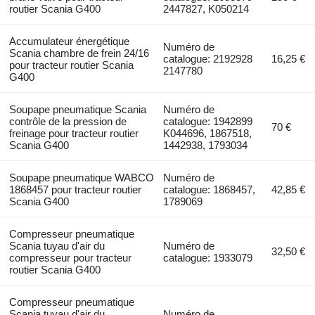
routier Scania G400
2447827, K050214
Accumulateur énergétique
Numéro de
Scania chambre de frein 24/16
catalogue: 2192928
16,25 €
pour tracteur routier Scania
2147780
G400
Soupape pneumatique Scania
Numéro de
contrôle de la pression de
catalogue: 1942899
70 €
freinage pour tracteur routier
K044696, 1867518,
Scania G400
1442938, 1793034
Soupape pneumatique WABCO
Numéro de
1868457 pour tracteur routier
catalogue: 1868457,
42,85 €
Scania G400
1789069
Compresseur pneumatique
Scania tuyau d'air du
Numéro de
32,50 €
compresseur pour tracteur
catalogue: 1933079
routier Scania G400
Compresseur pneumatique
Scania tuyau d'air du
Numéro de