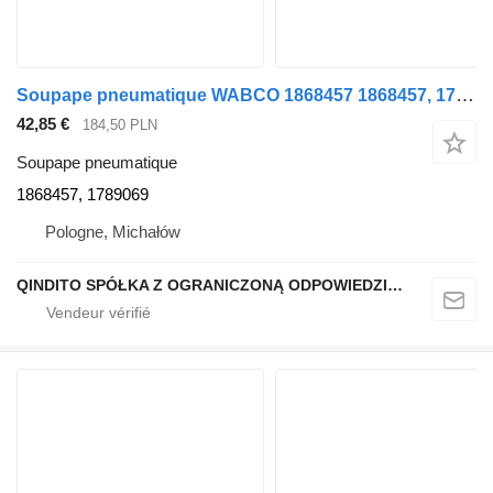
Soupape pneumatique WABCO 1868457 1868457, 1789069 pour tracteur routier Scania G400
42,85 €
184,50 PLN
Soupape pneumatique
1868457, 1789069
Pologne, Michałów
QINDITO SPÓŁKA Z OGRANICZONĄ ODPOWIEDZIALNOŚCIĄ