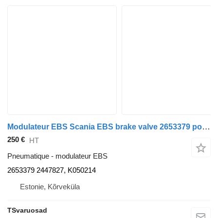
Modulateur EBS Scania EBS brake valve 2653379 pour tracteur routier Scania G400
250 €
HT
Pneumatique - modulateur EBS
2653379 2447827, K050214
Estonie, Kõrveküla
TSvaruosad