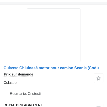
Culasse Chiuloasă motor pour camion Scania (Coduri: 1388084, 1412088, 1423261, 1421743, 1450060, 1448285, 1846591, 2132504)
Prix sur demande
Culasse
Roumanie, Cristesti
ROYAL DRU AGRO S.R.L.