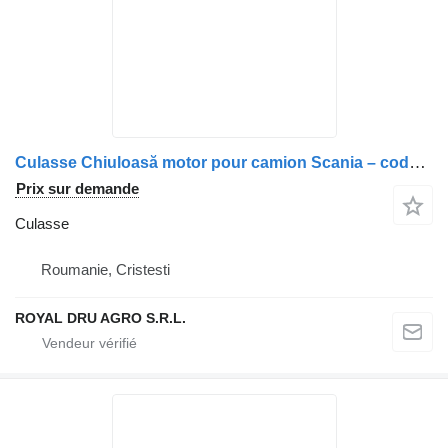
Culasse Chiuloasă motor pour camion Scania – coduri 1846123, 1909203, 1750995, 2062690, 2037442, 2037441, 2057412, 2081239, 2609859, 570997, 570123, 574374
Prix sur demande
Culasse
Roumanie, Cristesti
ROYAL DRU AGRO S.R.L.