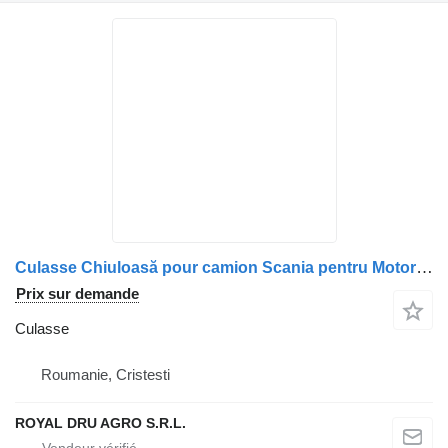
Culasse Chiuloasă pour camion Scania pentru Motor Diesel, Coduri: 1522361, 1743125, 1804716, 1908204, 1924437, 2005280, 1483900, 570121, 1938801, 2128882, 1912794, 1909204
Prix sur demande
Culasse
Roumanie, Cristesti
ROYAL DRU AGRO S.R.L.