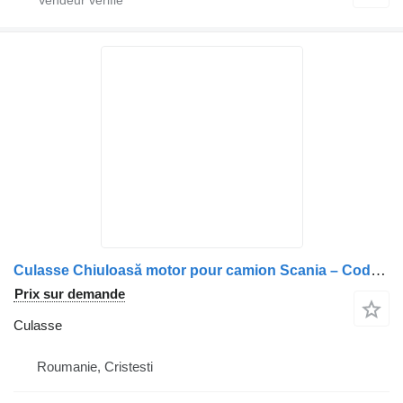
Culasse Chiuloasă motor pour camion Scania – Coduri: 1846123, 1909203, 1750995, 2062690, 2037442, 2037441, 2057412, 2081239, 2609859, 570997, 570123, 574374
Prix sur demande
Culasse
Roumanie, Cristesti