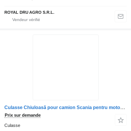
ROYAL DRU AGRO S.R.L.
Culasse Chiuloasă pour camion Scania pentru motor diesel, compatibilă cu diverse modele (coduri: 1846123, 1909203, 1750995, 2062690, 2037442, 2037441, 2057412, 2081239, 2609859, 570997, 570123, 574374)
Prix sur demande
Culasse