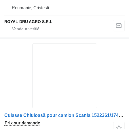
Roumanie, Cristesti
ROYAL DRU AGRO S.R.L.
Culasse Chiuloasă pour camion Scania 1522361/1743125/1804716/1908204/1924437/2005280/1483900/570121/1938801/2128882/1912794/1909204
Prix sur demande