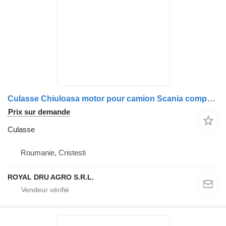
Culasse Chiuloasa motor pour camion Scania compatibilă cu codurile 1921303, 2005283, 2330322, 1874583, 1855950, 2002702
Prix sur demande
Culasse
Roumanie, Cristesti
ROYAL DRU AGRO S.R.L.