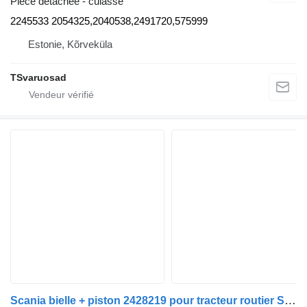
Pièce détachée - culasse
2245533 2054325,2040538,2491720,575999
Estonie, Kõrveküla
TSvaruosad
Scania bielle + piston 2428219 pour tracteur routier Scania G450