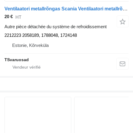
Ventilaatori metallrõngas Scania Ventilaatori metallrõngas 2212223 pour tracteur routier Scania G450
20 €
HT
Autre pièce détachée du système de refroidissement
2212223 2058189, 1788048, 1724148
Estonie, Kõrveküla
TSvaruosad