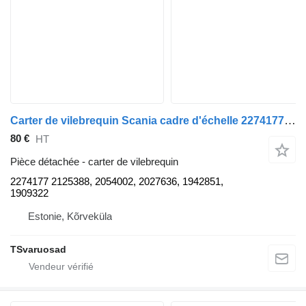
Carter de vilebrequin Scania cadre d'échelle 2274177 pour tracteur routier Scania G450
80 €
HT
Pièce détachée - carter de vilebrequin
2274177 2125388, 2054002, 2027636, 1942851,
1909322
Estonie, Kõrveküla
TSvaruosad