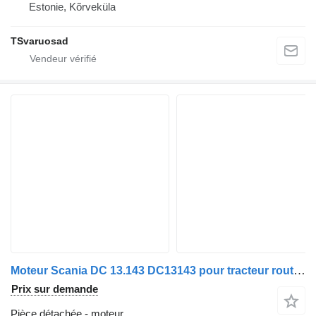
Estonie, Kõrveküla
TSvaruosad
Moteur Scania DC 13.143 DC13143 pour tracteur routier Scania G 450, P 450, R 450, S 450
Prix sur demande
Pièce détachée - moteur