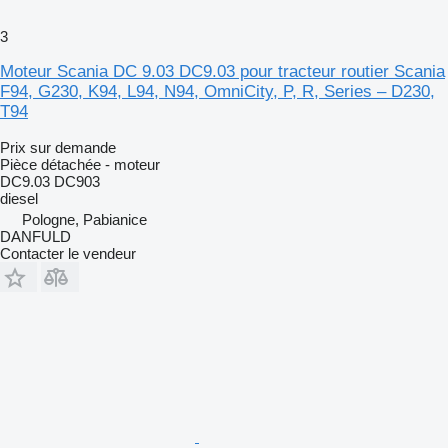
3
Moteur Scania DC 9.03 DC9.03 pour tracteur routier Scania
F94, G230, K94, L94, N94, OmniCity, P, R, Series – D230,
T94
Prix sur demande
Pièce détachée - moteur
DC9.03 DC903
diesel
Pologne, Pabianice
DANFULD
Contacter le vendeur