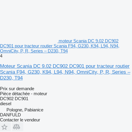
moteur Scania DC 9.02 DC902
DC901 pour tracteur routier Scania F94, G230, K94, L94, N94,
OmniCity, P, R, Series – D230, T94
4
Moteur Scania DC 9.02 DC902 DC901 pour tracteur routier
Scania F94, G230, K94, L94, N94, OmniCity, P, R, Series –
D230, T94
Prix sur demande
Pièce détachée - moteur
DC902 DC901
diesel
Pologne, Pabianice
DANFULD
Contacter le vendeur