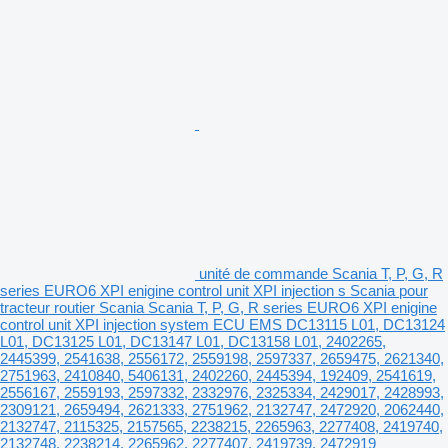
unité de commande Scania T, P, G, R
series EURO6 XPI enigine control unit XPI injection s Scania pour
tracteur routier Scania Scania T, P, G, R series EURO6 XPI enigine
control unit XPI injection system ECU EMS DC13115 L01, DC13124
L01, DC13125 L01, DC13147 L01, DC13158 L01, 2402265,
2445399, 2541638, 2556172, 2559198, 2597337, 2659475, 2621340,
2751963, 2410840, 5406131, 2402260, 2445394, 192409, 2541619,
2556167, 2559193, 2597332, 2332976, 2325334, 2429017, 2428993,
2309121, 2659494, 2621333, 2751962, 2132747, 2472920, 2062440,
2132747, 2115325, 2157565, 2238215, 2265963, 2277408, 2419740,
2132748, 2238214, 2265962, 2277407, 2419739, 2472919