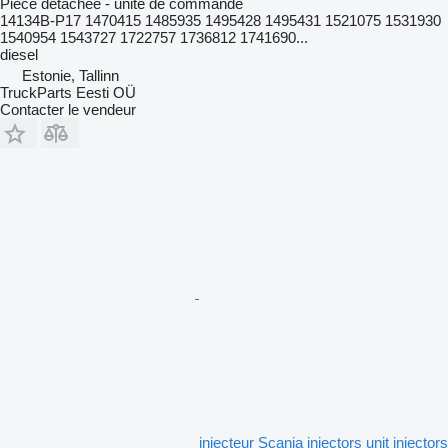
Pièce détachée - unité de commande
14134B-P17 1470415 1485935 1495428 1495431 1521075 1531930
1540954 1543727 1722757 1736812 1741690...
diesel
Estonie, Tallinn
TruckParts Eesti OÜ
Contacter le vendeur
injecteur Scania injectors unit injectors