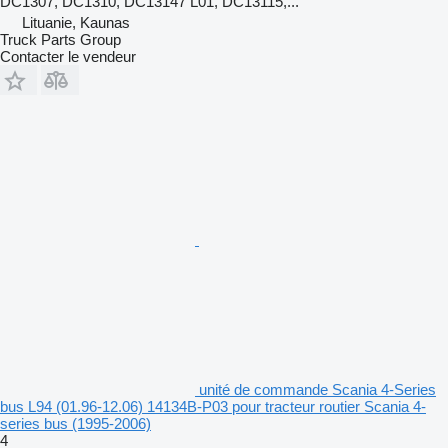
DC1307, DC1310, DC13147 L01, DC13115,...
Lituanie, Kaunas
Truck Parts Group
Contacter le vendeur
unité de commande Scania 4-Series
bus L94 (01.96-12.06) 14134B-P03 pour tracteur routier Scania 4-
series bus (1995-2006)
4