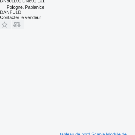
DN801L01 DN801 L01
Pologne, Pabianice
DANFULD
Contacter le vendeur
tableau de bord Scania Module de