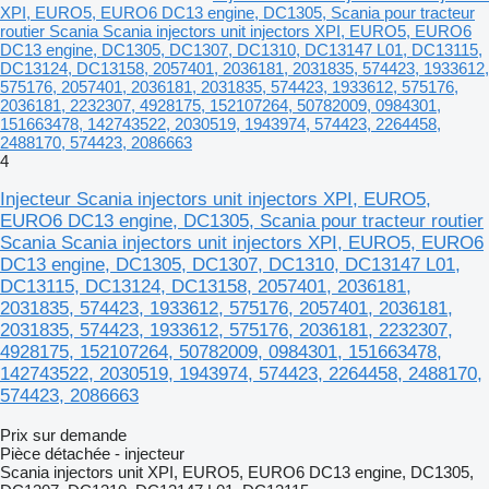
XPI, EURO5, EURO6 DC13 engine, DC1305, Scania pour tracteur
routier Scania Scania injectors unit injectors XPI, EURO5, EURO6
DC13 engine, DC1305, DC1307, DC1310, DC13147 L01, DC13115,
DC13124, DC13158, 2057401, 2036181, 2031835, 574423, 1933612,
575176, 2057401, 2036181, 2031835, 574423, 1933612, 575176,
2036181, 2232307, 4928175, 152107264, 50782009, 0984301,
151663478, 142743522, 2030519, 1943974, 574423, 2264458,
2488170, 574423, 2086663
4
Injecteur Scania injectors unit injectors XPI, EURO5,
EURO6 DC13 engine, DC1305, Scania pour tracteur routier
Scania Scania injectors unit injectors XPI, EURO5, EURO6
DC13 engine, DC1305, DC1307, DC1310, DC13147 L01,
DC13115, DC13124, DC13158, 2057401, 2036181,
2031835, 574423, 1933612, 575176, 2057401, 2036181,
2031835, 574423, 1933612, 575176, 2036181, 2232307,
4928175, 152107264, 50782009, 0984301, 151663478,
142743522, 2030519, 1943974, 574423, 2264458, 2488170,
574423, 2086663
Prix sur demande
Pièce détachée - injecteur
Scania injectors unit XPI, EURO5, EURO6 DC13 engine, DC1305,