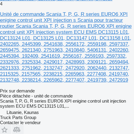
4
Unité de commande Scania T, P, G, R series EURO6 XPI
enigine control unit XPI injection s Scania pour tracteur
routier Scania Scania T, P, G, R series EURO6 XPI enigine
control unit XPI injection system ECU EMS DC13115 L01,
DC13124 L01, DC13125 L01, DC13147 L01, DC13158 L01,
2402265, 2445399, 2541638, 2556172, 2559198, 2597337,
2659475, 2621340, 2751963, 2410840, 5406131, 2402260,
2445394, 192409, 2541619, 2556167, 2559193, 2597332,
2332976, 2325334, 2429017, 2428993, 2309121, 2659494,
2621333, 2751962, 2132747, 2472920, 2062440, 2132747,
2115325, 2157565, 2238215, 2265963, 2277408, 2419740,
2132748, 2238214, 2265962, 2277407, 2419739, 2472919
Prix sur demande
Pièce détachée - unité de commande
Scania T, P, G, R series EURO6 XPI enigine control unit injection
system ECU EMS DC13115 L01,...
Lituanie, Kaunas
Truck Parts Group
Contacter le vendeur