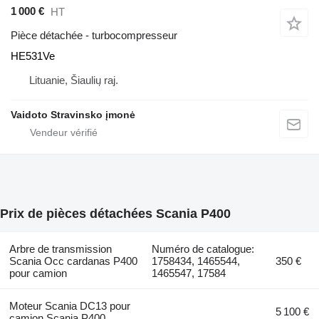
1 000 €
HT
Pièce détachée - turbocompresseur
HE531Ve
Lituanie, Šiaulių raj.
Vaidoto Stravinsko įmonė
Prix de pièces détachées Scania P400
Arbre de transmission
Numéro de catalogue:
Scania Occ cardanas P400
1758434, 1465544,
350 €
pour camion
1465547, 17584
Moteur Scania DC13 pour
5 100 €
camion Scania P400