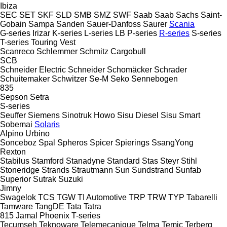
Ibiza
SEC
SET
SKF
SLD
SMB
SMZ
SWF
Saab
Saab
Sachs
Saint-
Gobain
Sampa
Sanden
Sauer-Danfoss
Saurer
Scania
G-series
Irizar
K-series
L-series
LB
P-series
R-series
S-series
T-series
Touring
Vest
Scanreco
Schlemmer
Schmitz Cargobull
SCB
Schneider Electric
Schneider
Schomäcker
Schrader
Schuitemaker
Schwitzer
Se-M
Seko
Sennebogen
835
Sepson
Setra
S-series
Seuffer
Siemens
Sinotruk Howo
Sisu Diesel
Sisu
Smart
Sobemai
Solaris
Alpino
Urbino
Sonceboz
Spal
Spheros
Spicer
Spierings
SsangYong
Rexton
Stabilus
Stamford
Stanadyne
Standard
Stas
Steyr
Stihl
Stoneridge
Strands
Strautmann
Sun
Sundstrand
Sunfab
Superior
Sutrak
Suzuki
Jimny
Swagelok
TCS
TGW
TI Automotive
TRP
TRW
TYP
Tabarelli
Tamware
TangDE
Tata
Tatra
815
Jamal
Phoenix
T-series
Tecumseh
Teknoware
Telemecanique
Telma
Temic
Terberg