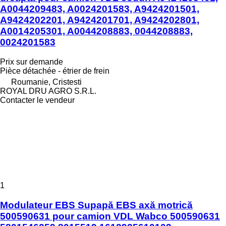
A0044209483, A0024201583, A9424201501,
A9424202201, A9424201701, A9424202801,
A0014205301, A0044208883, 0044208883,
0024201583
Prix sur demande
Pièce détachée - étrier de frein
Roumanie, Cristesti
ROYAL DRU AGRO S.R.L.
Contacter le vendeur
1
Modulateur EBS Supapă EBS axă motrică
500590631 pour camion VDL Wabco 500590631