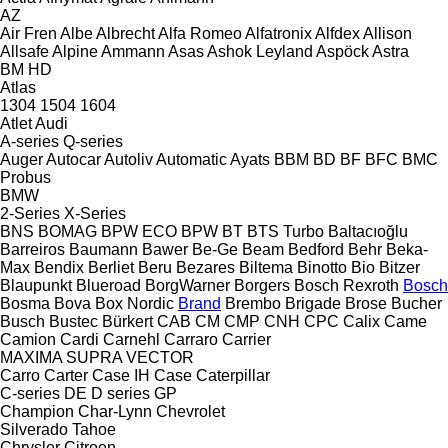
AZ
Air Fren
Albe
Albrecht
Alfa Romeo
Alfatronix
Alfdex
Allison
Allsafe
Alpine
Ammann
Asas
Ashok Leyland
Aspöck
Astra
BM
HD
Atlas
1304
1504
1604
Atlet
Audi
A-series
Q-series
Auger
Autocar
Autoliv
Automatic
Ayats
BBM
BD
BF
BFC
BMC
Probus
BMW
2-Series
X-Series
BNS
BOMAG
BPW ECO
BPW
BT
BTS Turbo
Baltacıoğlu
Barreiros
Baumann
Bawer
Be-Ge
Beam
Bedford
Behr
Beka-
Max
Bendix
Berliet
Beru
Bezares
Biltema
Binotto
Bio
Bitzer
Blaupunkt
Blueroad
BorgWarner
Borgers
Bosch Rexroth
Bosch
Bosma
Bova
Box Nordic
Brand
Brembo
Brigade
Brose
Bucher
Busch
Bustec
Bürkert
CAB
CM
CMP
CNH
CPC
Calix
Came
Camion
Cardi
Carnehl
Carraro
Carrier
MAXIMA
SUPRA
VECTOR
Carro
Carter
Case IH
Case
Caterpillar
C-series
DE
D series
GP
Champion
Char-Lynn
Chevrolet
Silverado
Tahoe
Chrysler
Citroen