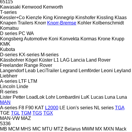
65115
Kawasaki
Kenwood
Kenworth
T-series
Kessler+Co
Kienzle
King
Kinnegrip
Kinshofer
Kissling
Klaas
Knapen Trailers
Knorr
Knorr-Bremse
Kohler
Kolbenschmidt
Komatsu
D series
PC
WA
Kongsberg Automotive
Koni
Konvekta
Kormas
Krone
Krupp
KMK
Kubota
D-series
KX-series
M-series
Kässbohrer
Kögel
Küster
L1
LAG
Lancia
Land Rover
Freelander
Range Rover
Langendorf
Leab
LeciTrailer
Legrand
Lemförder
Leoni
Leyland
Liebherr
A-series
LTF
LTM
Lincoln
Linde
R-series
Lister Petter
LoadLok
Lohr
Lombardini
LuK
Lucas
Luna
Luna
MAN
A-series
F8
F90
KAT
L2000
LE
Lion's series
NL series
TGA
TGE
TGL
TGM
TGS
TGX
MAN-VW
MAZ
5336
MB
MCM
MHS
MIC
MTU
MTZ Belarus
MWM
MX
MXN
Mack