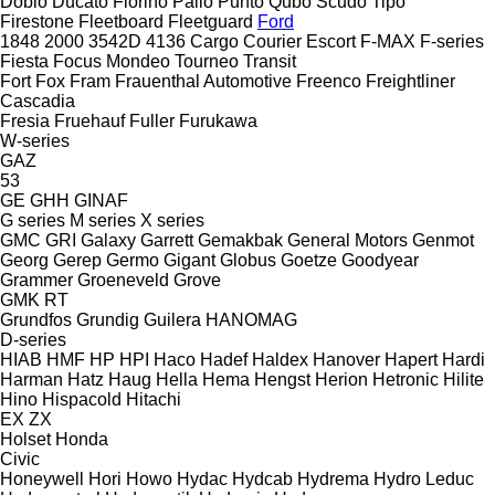
Doblo
Ducato
Fiorino
Palio
Punto
Qubo
Scudo
Tipo
Firestone
Fleetboard
Fleetguard
Ford
1848
2000
3542D
4136
Cargo
Courier
Escort
F-MAX
F-series
Fiesta
Focus
Mondeo
Tourneo
Transit
Fort
Fox
Fram
Frauenthal Automotive
Freenco
Freightliner
Cascadia
Fresia
Fruehauf
Fuller
Furukawa
W-series
GAZ
53
GE
GHH
GINAF
G series
M series
X series
GMC
GRI
Galaxy
Garrett
Gemakbak
General Motors
Genmot
Georg
Gerep
Germo
Gigant
Globus
Goetze
Goodyear
Grammer
Groeneveld
Grove
GMK
RT
Grundfos
Grundig
Guilera
HANOMAG
D-series
HIAB
HMF
HP
HPI
Haco
Hadef
Haldex
Hanover
Hapert
Hardi
Harman
Hatz
Haug
Hella
Hema
Hengst
Herion
Hetronic
Hilite
Hino
Hispacold
Hitachi
EX
ZX
Holset
Honda
Civic
Honeywell
Hori
Howo
Hydac
Hydcab
Hydrema
Hydro Leduc