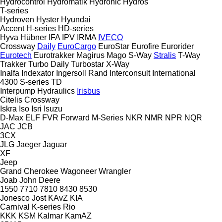
Hydrocontrol
Hydromatik
Hydronic
Hydros
T-series
Hydroven
Hyster
Hyundai
Accent
H-series
HD-series
Hyva
Hübner
IFA
IPV
IRMA
IVECO
Crossway
Daily
EuroCargo
EuroStar
Eurofire
Eurorider
Eurotech
Eurotrakker
Magirus
Mago
S-Way
Stralis
T-Way
Trakker
Turbo Daily
Turbostar
X-Way
Inalfa
Indexator
Ingersoll Rand
Interconsult
International
4300
S-series
TD
Interpump Hydraulics
Irisbus
Citelis
Crossway
Iskra
Iso
Isri
Isuzu
D-Max
ELF
FVR
Forward
M-Series
NKR
NMR
NPR
NQR
JAC
JCB
3CX
JLG
Jaeger
Jaguar
XF
Jeep
Grand Cherokee
Wagoneer
Wrangler
Joab
John Deere
1550
7710
7810
8430
8530
Jonesco
Jost
KAvZ
KIA
Carnival
K-series
Rio
KKK
KSM
Kalmar
KamAZ