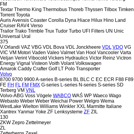
FM
Textar
Thermo King
Thermobus
Thoreb
Thyssen
Tilbox
Timken
Torrent
Toyota
Auris
Avensis
Coaster
Corolla
Dyna
Hiace
Hilux
Hino
Land
Cruiser
RAV4
Verso
Trailor
Trako
Trimble
Trux
Tudor
Turbo
UFI Filters
UN
Unic
Universal
Ural
375
V.Orlandi
VAZ
VBG
VDL Bova
VDL Jonckheere
VDL
VDO
VG
VIC
VM Motori
Vaden
Valeo
Valmet
Van Hool
Vancooler
Varta
Veljan
Verint
Vibocold
Vickers Hydraulics
Victor Reinz
Victron
Energy
Vignal
Visteon
Voith
Volant
Volkswagen
Amarok
Caddy
Crafter
Golf
LT
Polo
Transporter
Volvo
8700
9700
9900
A-series
B-series
BL
BLC
C
EC
ECR
F88
F89
FE
FH
FL
FM
FMX
G-series
L-series
N-series
S-series
SD
Terberg
VM
VNL
Volvo-ABG
Voss
Vögele
WABCO
WAŚ
WP
Waeco
Wago
Webasto
Weber
Weber
Weichai Power
Welgro
Wema
WestLake
Wielton
Williams
Winkler
XXL Marmitte Italiane
Xantrex
Yanmar
Yoke
ZF Lenksysteme
ZF
ZIL
130
ZKW
Zepro
Zettelmeyer
ZL
Zetterbergs
Zexel