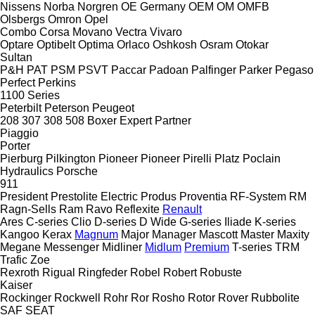
Nissens
Norba
Norgren
OE Germany
OEM
OM
OMFB
Olsbergs
Omron
Opel
Combo
Corsa
Movano
Vectra
Vivaro
Optare
Optibelt
Optima
Orlaco
Oshkosh
Osram
Otokar
Sultan
P&H
PAT
PSM
PSVT
Paccar
Padoan
Palfinger
Parker
Pegaso
Perfect
Perkins
1100 Series
Peterbilt
Peterson
Peugeot
208
307
308
508
Boxer
Expert
Partner
Piaggio
Porter
Pierburg
Pilkington
Pioneer
Pioneer
Pirelli
Platz
Poclain
Hydraulics
Porsche
911
President
Prestolite Electric
Produs
Proventia
RF-System
RM
Ragn-Sells
Ram
Ravo
Reflexite
Renault
Ares
C-series
Clio
D-series
D Wide
G-series
Iliade
K-series
Kangoo
Kerax
Magnum
Major
Manager
Mascott
Master
Maxity
Megane
Messenger
Midliner
Midlum
Premium
T-series
TRM
Trafic
Zoe
Rexroth
Rigual
Ringfeder
Robel
Robert
Robuste
Kaiser
Rockinger
Rockwell
Rohr
Ror
Rosho
Rotor
Rover
Rubbolite
SAF
SEAT