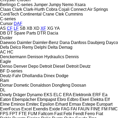
Berlingo
C-series
Jumper
Jumpy
Nemo
Xsara
Claas
Clark
Clark-Hurth
Cobra
Cojali
Connect Air Springs
ContiTech
Continental
Crane
Ctek
Cummins
C-series
Cursor
DAF
AS
CF
LF
SB
XB
XD
XF
XG
YA
DB
DT Spare Parts
DTR
Dacia
Duster
Daewoo
Daimler
Daimler-Benz
Dana
Danfoss
Daubjerg
Dayco
Defa
Delco Remy
Delphi
Delta
Demag
AC
HC
Denckermann
Denison Hydraulics
Dennis
Eagle
Denso
Denver
Depo
Detroit Diesel
Detroit
Deutz
BF
D-series
Deutz-Fahr
Dhollandia
Dinex
Dodge
Ram
Domar
Dometic
Donaldson
Dongfeng
Doosan
DL
Dowty
Dräger
Dynamo
EKS
ELC
ERA Elektronik
ERF
Ea
Eaton
Eberspächer
Ebmpapst
Ebro
Edbro
Ekeri
Elektra
Elf
Elme
Eminox
Emitec
Epsilon
Erhard
Ermax
Estepe
Europart
EverFocus
Excel
Exendis
Exide
FAG
FAI
FAUN
FINE
FM
FMC
FPS
FPT
FTE
FUM
Faltcom
Fast
Febi
Fendt
Ferro
Fiat