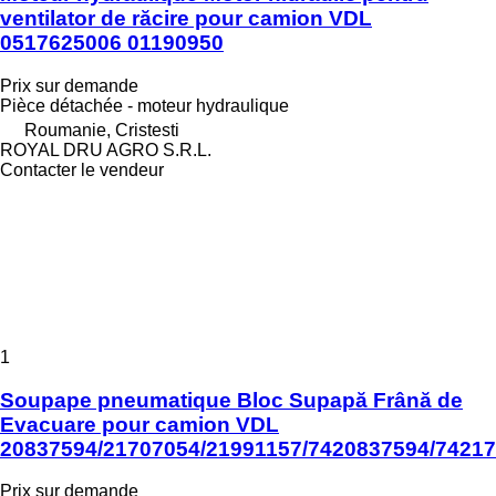
ventilator de răcire pour camion VDL
0517625006 01190950
Prix sur demande
Pièce détachée - moteur hydraulique
Roumanie, Cristesti
ROYAL DRU AGRO S.R.L.
Contacter le vendeur
1
Soupape pneumatique Bloc Supapă Frână de
Evacuare pour camion VDL
20837594/21707054/21991157/7420837594/7421
Prix sur demande