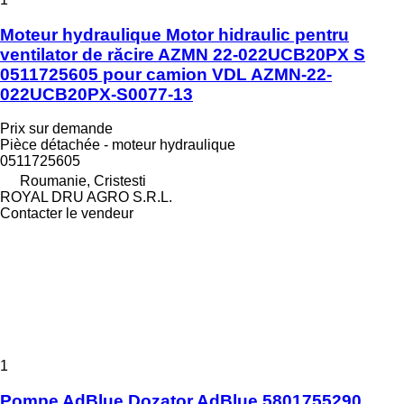
Moteur hydraulique Motor hidraulic pentru
ventilator de răcire AZMN 22-022UCB20PX S
0511725605 pour camion VDL AZMN-22-
022UCB20PX-S0077-13
Prix sur demande
Pièce détachée - moteur hydraulique
0511725605
Roumanie, Cristesti
ROYAL DRU AGRO S.R.L.
Contacter le vendeur
1
Pompe AdBlue Dozator AdBlue 5801755290