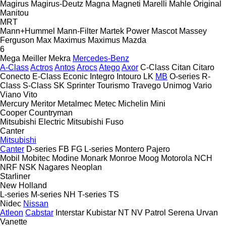
Magirus
Magirus-Deutz
Magna
Magneti Marelli
Mahle Original
Manitou
MRT
Mann+Hummel
Mann-Filter
Martek Power
Mascot
Massey
Ferguson
Max
Maximus
Maximus
Mazda
6
Mega
Meiller
Mekra
Mercedes-Benz
A-Class
Actros
Antos
Arocs
Atego
Axor
C-Class
Citan
Citaro
Conecto
E-Class
Econic
Integro
Intouro
LK
MB
O-series
R-
Class
S-Class
SK
Sprinter
Tourismo
Travego
Unimog
Vario
Viano
Vito
Mercury
Meritor
Metalmec
Metec
Michelin
Mini
Cooper
Countryman
Mitsubishi Electric
Mitsubishi Fuso
Canter
Mitsubishi
Canter
D-series
FB
FG
L-series
Montero
Pajero
Mobil
Mobitec
Modine
Monark
Monroe
Moog
Motorola
NCH
NRF
NSK
Nagares
Neoplan
Starliner
New Holland
L-series
M-series
NH
T-series
TS
Nidec
Nissan
Atleon
Cabstar
Interstar
Kubistar
NT
NV
Patrol
Serena
Urvan
Vanette