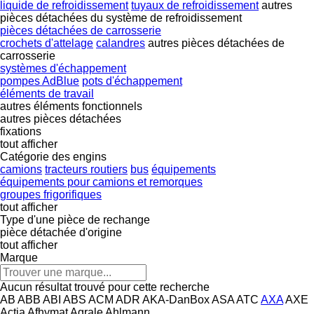
liquide de refroidissement
tuyaux de refroidissement
autres
pièces détachées du système de refroidissement
pièces détachées de carrosserie
crochets d'attelage
calandres
autres pièces détachées de
carrosserie
systèmes d'échappement
pompes AdBlue
pots d'échappement
éléments de travail
autres éléments fonctionnels
autres pièces détachées
fixations
tout afficher
Catégorie des engins
camions
tracteurs routiers
bus
équipements
équipements pour camions et remorques
groupes frigorifiques
tout afficher
Type d'une pièce de rechange
pièce détachée d'origine
tout afficher
Marque
Aucun résultat trouvé pour cette recherche
AB
ABB
ABI
ABS
ACM
ADR
AKA-DanBox
ASA
ATC
AXA
AXE
Actia
Afhymat
Agrale
Ahlmann