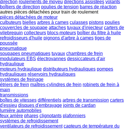
direction
roulements de moyeu
directions assistées
volants
boîtiers de direction
poulies de tension
barres de réaction
autres pièces détachées pour train de roulement
pièces détachées de moteur
culbuteurs
bielles
arbres à cames
culasses
pistons
poulies
couvercles de soupape
attaches
tuyaux d'injecteur
carters de
vilebrequin
collecteurs
blocs-moteurs
boîtier du filtre à huile
refroidisseurs d'huile
pignons d'arbre à cames
tiges de
poussée
pneumatique
soupapes pneumatiques
tuyaux
chambres de frein
modulateurs EBS
électrovannes
dessiccateurs d'air
hydraulique
moteurs hydraulique
distributeurs hydrauliques
pompes
hydrauliques
réservoirs hydrauliques
systèmes de freinage
étriers de frein
maîtres-cylindres de frein
robinets de frein à
main
transmissions
boîtes de vitesses
différentiels
arbres de transmission
carters
d'essieu
disques d'embrayage
joints de cardan
lumière automobiles
feux arrière
phares
clignotants
plafonniers
systèmes de refroidissement
ventilateurs de refroidissement
capteurs de température du