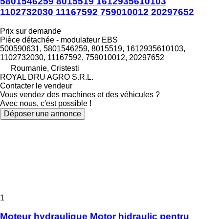
5801546259 8015519 1612935610103
1102732030 11167592 759010012 20297652
Prix sur demande
Pièce détachée - modulateur EBS
500590631, 5801546259, 8015519, 1612935610103,
1102732030, 11167592, 759010012, 20297652
Roumanie, Cristesti
ROYAL DRU AGRO S.R.L.
Contacter le vendeur
Vous vendez des machines et des véhicules ?
Avec nous, c'est possible !
Déposer une annonce
1
Moteur hydraulique Motor hidraulic pentru