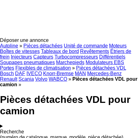
Déposer une annonce
Autoline
»
Pièces détachées
Unité de commande
Moteurs
Boîtes de vitesses
Tableaux de bord
Revêtements
Étriers de
frein
Injecteurs
Capteurs
Turbocompresseurs
Différentiels
Soupapes pneumatiques
Marchepieds
Modulateurs EBS
Portes
Flexibles de climatisation
»
Pièces détachées VDL
Bosch
DAF
IVECO
Knorr-Bremse
MAN
Mercedes-Benz
Renault
Scania
Volvo
WABCO
»
Pièces détachées VDL pour
camion
»
Pièces détachées VDL pour
camion
Recherche
(numéro de catalogue, marque, modèle, pièce détachée)