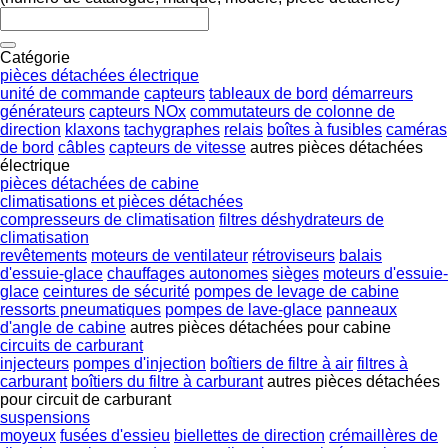
Catégorie
pièces détachées électrique
unité de commande
capteurs
tableaux de bord
démarreurs
générateurs
capteurs NOx
commutateurs de colonne de
direction
klaxons
tachygraphes
relais
boîtes à fusibles
caméras
de bord
câbles
capteurs de vitesse
autres pièces détachées
électrique
pièces détachées de cabine
climatisations et pièces détachées
compresseurs de climatisation
filtres déshydrateurs de
climatisation
revêtements
moteurs de ventilateur
rétroviseurs
balais
d'essuie-glace
chauffages autonomes
sièges
moteurs d'essuie-
glace
ceintures de sécurité
pompes de levage de cabine
ressorts pneumatiques
pompes de lave-glace
panneaux
d'angle de cabine
autres pièces détachées pour cabine
circuits de carburant
injecteurs
pompes d'injection
boîtiers de filtre à air
filtres à
carburant
boîtiers du filtre à carburant
autres pièces détachées
pour circuit de carburant
suspensions
moyeux
fusées d'essieu
biellettes de direction
crémaillères de